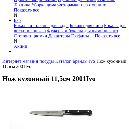
Техника
Уборка дома
Фоторамки и фотопанно
...
Показать все
N
Бар
Бокалы и стаканы для воды
Бокалы для вина
Бокалы для
виски и коньяка
Фужеры и бокалы для шампанского
Стопки и рюмки
Декантеры
Графины
... Показать все
N
Акции
Интернет магазин посуды
-
Каталог
-
Бренды
-
Ivo
-
Нож кухонный
11,5см 2001Ivo
Нож кухонный 11,5см 2001Ivo