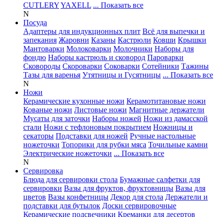
CUTLERY
YAXELL
... Показать все
N
Посуда
Адаптеры для индукционных плит
Всё для выпечки и
запекания
Жаровни
Казаны
Кастрюли
Ковши
Крышки
Мантоварки
Молоковарки
Молочники
Наборы для
фондю
Наборы кастрюль и сковород
Пароварки
Сковороды
Скороварки
Соковарки
Сотейники
Тажины
Тазы для варенья
Утятницы и Гусятницы
... Показать все
N
Ножи
Керамические кухонные ножи
Керамотитановые ножи
Кованые ножи
Листовые ножи
Магнитные держатели
Мусаты для заточки
Наборы ножей
Ножи из дамасской
стали
Ножи с тефлоновым покрытием
Ножницы и
секаторы
Подставки для ножей
Ручные настольные
ножеточки
Топорики для рубки мяса
Точильные камни
Электрические ножеточки
... Показать все
N
Сервировка
Блюда для сервировки стола
Бумажные салфетки для
сервировки
Вазы для фруктов, фруктовницы
Вазы для
цветов
Вазы конфетницы
Декор для стола
Держатели и
подставки для бутылок
Доски сервировочные
Керамические подсвечники
Креманки для десертов