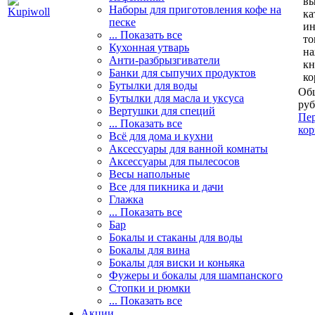
вы
Наборы для приготовления кофе на
ка
песке
и
... Показать все
то
Кухонная утварь
н
Анти-разбрызгиватели
кн
Банки для сыпучих продуктов
ко
Бутылки для воды
Общ
Бутылки для масла и уксуса
руб
Вертушки для специй
Пер
... Показать все
кор
Всё для дома и кухни
Аксессуары для ванной комнаты
Аксессуары для пылесосов
Весы напольные
Все для пикника и дачи
Глажка
... Показать все
Бар
Бокалы и стаканы для воды
Бокалы для вина
Бокалы для виски и коньяка
Фужеры и бокалы для шампанского
Стопки и рюмки
... Показать все
Акции