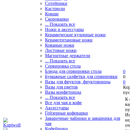
Сотейники
Кастрюли
Ковши
Скороварки
... Показать все
Ножи и аксессуары
Керамические кухонные ножи
Керамотитановые ножи
Кованые ножи
Листовые ножи
Магнитные держатели
... Показать все
Сервировка стола
Блюда для сервировки стола
0
Бумажные салфетки для сервировки
0
Вазы для фруктов, фруктовницы
0
Вазы для цветов
Ко
Вазы конфетницы
пус
... Показать все
К 
Все для чая и кофе
ва
Аксессуары
пу
Гейзерные кофеварки
Ис
Заварочные чайники и заварники для
не
чая
оч
Кофейники