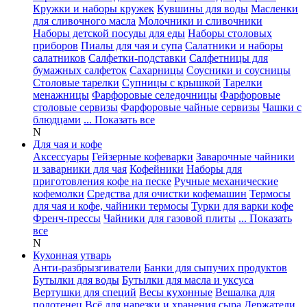
Кружки и наборы кружек
Кувшины для воды
Масленки
для сливочного масла
Молочники и сливочники
Наборы детской посуды для еды
Наборы столовых
приборов
Пиалы для чая и супа
Салатники и наборы
салатников
Салфетки-подставки
Салфетницы для
бумажных салфеток
Сахарницы
Соусники и соусницы
Столовые тарелки
Супницы с крышкой
Тарелки
менажницы
Фарфоровые селедочницы
Фарфоровые
столовые сервизы
Фарфоровые чайные сервизы
Чашки с
блюдцами
... Показать все
N
Для чая и кофе
Аксессуары
Гейзерные кофеварки
Заварочные чайники
и заварники для чая
Кофейники
Наборы для
приготовления кофе на песке
Ручные механические
кофемолки
Средства для очистки кофемашин
Термосы
для чая и кофе, чайники термосы
Турки для варки кофе
Френч-прессы
Чайники для газовой плиты
... Показать
все
N
Кухонная утварь
Анти-разбрызгиватели
Банки для сыпучих продуктов
Бутылки для воды
Бутылки для масла и уксуса
Вертушки для специй
Весы кухонные
Вешалка для
полотенец
Всё для нарезки и хранения сыра
Держатели