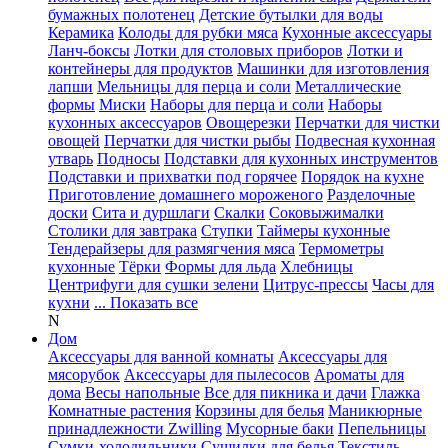
бумажных полотенец
Детские бутылки для воды
Керамика
Колоды для рубки мяса
Кухонные аксессуары
Ланч-боксы
Лотки для столовых приборов
Лотки и
контейнеры для продуктов
Машинки для изготовления
лапши
Мельницы для перца и соли
Металлические
формы
Миски
Наборы для перца и соли
Наборы
кухонных аксессуаров
Овощерезки
Перчатки для чистки
овощей
Перчатки для чистки рыбы
Подвесная кухонная
утварь
Подносы
Подставки для кухонных инструментов
Подставки и прихватки под горячее
Порядок на кухне
Приготовление домашнего мороженого
Разделочные
доски
Сита и дуршлаги
Скалки
Соковыжималки
Столики для завтрака
Ступки
Таймеры кухонные
Тендерайзеры для размягчения мяса
Термометры
кухонные
Тёрки
Формы для льда
Хлебницы
Центрифуги для сушки зелени
Цитрус-прессы
Часы для
кухни
... Показать все
N
Дом
Аксессуары для ванной комнаты
Аксессуары для
мясорубок
Аксессуары для пылесосов
Ароматы для
дома
Весы напольные
Все для пикника и дачи
Глажка
Комнатные растения
Корзины для белья
Маникюрные
принадлежности Zwilling
Мусорные баки
Пепельницы
Сумки-холодильники
Сушилки для белья
Текстиль