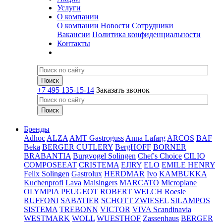
Услуги
О компании
О компании
Новости
Сотрудники
Вакансии
Политика конфиденциальности
Контакты
+7 495 135-15-14
Заказать звонок
Бренды
Adhoc
ALZA
AMT Gastroguss
Anna Lafarg
ARCOS
BAF
Beka
BERGER CUTLERY
BergHOFF
BORNER
BRABANTIA
Burgvogel Solingen
Chef's Choice
CILIO
COMPOSEEAT
CRISTEMA
EJIRY
ELO
EMILE HENRY
Felix Solingen
Gastrolux
HERDMAR
Ivo
KAMBUKKA
Kuchenprofi
Lava
Maisingers
MARCATO
Microplane
OLYMPIA
PEUGEOT
ROBERT WELCH
Roesle
RUFFONI
SABATIER
SCHOTT ZWIESEL
SILAMPOS
SISTEMA
TREBONN
VICTOR
VIVA Scandinavia
WESTMARK
WOLL
WUESTHOF
Zassenhaus
BERGER