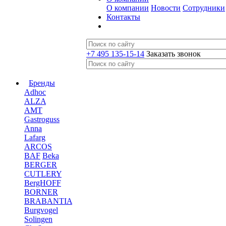
О компании
Новости
Сотрудники
Контакты
+7 495 135-15-14
Заказать звонок
Бренды
Adhoc
ALZA
AMT
Gastroguss
Anna
Lafarg
ARCOS
BAF
Beka
BERGER
CUTLERY
BergHOFF
BORNER
BRABANTIA
Burgvogel
Solingen