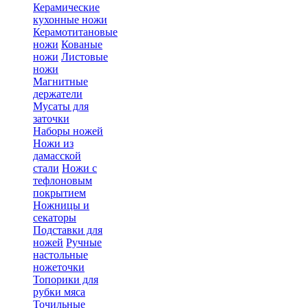
Керамические
кухонные ножи
Керамотитановые
ножи
Кованые
ножи
Листовые
ножи
Магнитные
держатели
Мусаты для
заточки
Наборы ножей
Ножи из
дамасской
стали
Ножи с
тефлоновым
покрытием
Ножницы и
секаторы
Подставки для
ножей
Ручные
настольные
ножеточки
Топорики для
рубки мяса
Точильные