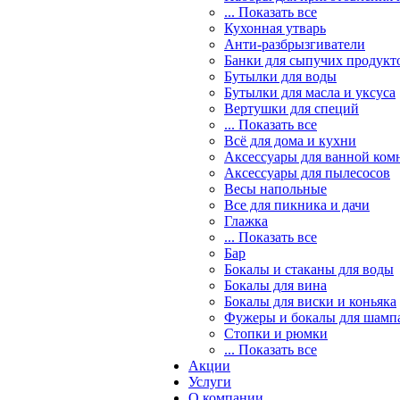
... Показать все
Кухонная утварь
Анти-разбрызгиватели
Банки для сыпучих продукт
Бутылки для воды
Бутылки для масла и уксуса
Вертушки для специй
... Показать все
Всё для дома и кухни
Аксессуары для ванной ком
Аксессуары для пылесосов
Весы напольные
Все для пикника и дачи
Глажка
... Показать все
Бар
Бокалы и стаканы для воды
Бокалы для вина
Бокалы для виски и коньяка
Фужеры и бокалы для шамп
Стопки и рюмки
... Показать все
Акции
Услуги
О компании