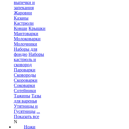
выпечки и
запекания
Жаровни
Казаны
Кастрюли
Ковши
Крышки
Мантоварки
Молоковарки
Молочники
Наборы для
фондю
Наборы
кастрюль и
сковород
Пароварки
Сковороды
Скороварки
Соковарки
Сотейники
Тажины
Тазы
для варенья
Утятницы и
Гусятницы
...
Показать все
N
Ножи