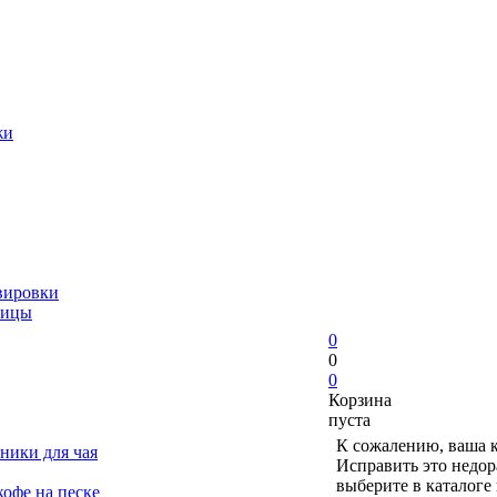
жи
вировки
ницы
0
0
0
Корзина
пуста
К сожалению, ваша к
ники для чая
Исправить это недор
выберите в каталоге
офе на песке