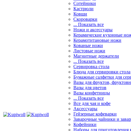
Сотейники
Кастрюли
Ковши
Скороварки
... Показать все
Ножи и аксессуары
Керамические кухонные но
Керамотитановые ножи
Кованые ножи
Листовые ножи
Магнитные держатели
... Показать все
Сервировка стола
Блюда для сервировки стола
Бумажные салфетки для сер
Вазы для фруктов, фруктов
Вазы для цветов
Вазы конфетницы
... Показать все
Все для чая и кофе
Аксессуары
Гейзерные кофеварки
Заварочные чайники и завар
Кофейники
Наборы для приготовления к