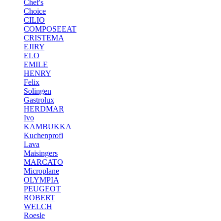
Chef's
Choice
CILIO
COMPOSEEAT
CRISTEMA
EJIRY
ELO
EMILE
HENRY
Felix
Solingen
Gastrolux
HERDMAR
Ivo
KAMBUKKA
Kuchenprofi
Lava
Maisingers
MARCATO
Microplane
OLYMPIA
PEUGEOT
ROBERT
WELCH
Roesle