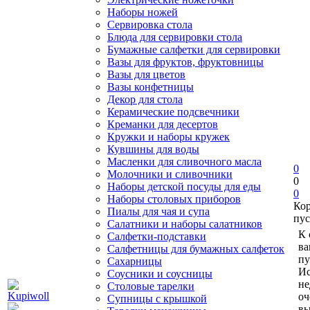
Наборы ножей
Сервировка стола
Блюда для сервировки стола
Бумажные салфетки для сервировки
Вазы для фруктов, фруктовницы
Вазы для цветов
Вазы конфетницы
Декор для стола
Керамические подсвечники
Креманки для десертов
Кружки и наборы кружек
Кувшины для воды
Масленки для сливочного масла
0
Молочники и сливочники
0
Наборы детской посуды для еды
0
Наборы столовых приборов
Ко
Пиалы для чая и супа
пус
Салатники и наборы салатников
К 
Салфетки-подставки
ва
Салфетницы для бумажных салфеток
пу
Сахарницы
Ис
Соусники и соусницы
не
Столовые тарелки
оч
Супницы с крышкой
вы