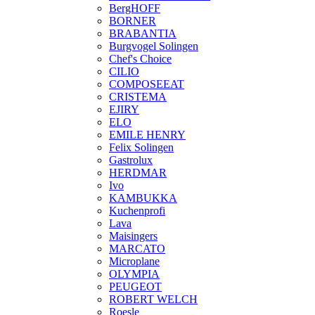
BergHOFF
BORNER
BRABANTIA
Burgvogel Solingen
Chef's Choice
CILIO
COMPOSEEAT
CRISTEMA
EJIRY
ELO
EMILE HENRY
Felix Solingen
Gastrolux
HERDMAR
Ivo
KAMBUKKA
Kuchenprofi
Lava
Maisingers
MARCATO
Microplane
OLYMPIA
PEUGEOT
ROBERT WELCH
Roesle