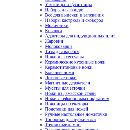
Утятницы и Гусятницы
Наборы для фондю
Всё для выпечки и запекания
Наборы кастрюль и сковород
Молочники
Крышки
Адаптеры для индукционных плит
Жаровни
Молоковарки
Тазы для варенья
Ножи и аксессуары
Керамические кухонные ножи
Керамотитановые ножи
Кованые ножи
Листовые ножи
Магнитные держатели
Мусаты для заточки
Ножи из дамасской стали
Ножи с тефлоновым покрытием
Ножницы и секаторы
Подставки для ножей
Ручные настольные ножеточки
Топорики для рубки мяса
Точильные камни
Электрические ножеточки