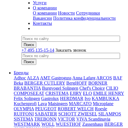
Услуги
О компании
О компании
Новости
Сотрудники
Вакансии
Политика конфиденциальности
Контакты
+7 495 135-15-14
Заказать звонок
Бренды
Adhoc
ALZA
AMT Gastroguss
Anna Lafarg
ARCOS
BAF
Beka
BERGER CUTLERY
BergHOFF
BORNER
BRABANTIA
Burgvogel Solingen
Chef's Choice
CILIO
COMPOSEEAT
CRISTEMA
EJIRY
ELO
EMILE HENRY
Felix Solingen
Gastrolux
HERDMAR
Ivo
KAMBUKKA
Kuchenprofi
Lava
Maisingers
MARCATO
Microplane
OLYMPIA
PEUGEOT
ROBERT WELCH
Roesle
RUFFONI
SABATIER
SCHOTT ZWIESEL
SILAMPOS
SISTEMA
TREBONN
VICTOR
VIVA Scandinavia
WESTMARK
WOLL
WUESTHOF
Zassenhaus
BERGER