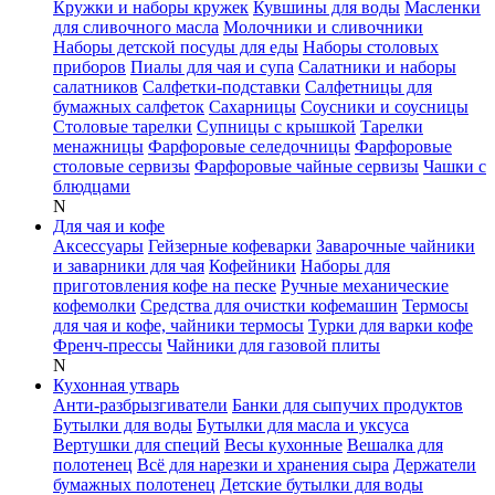
Кружки и наборы кружек
Кувшины для воды
Масленки
для сливочного масла
Молочники и сливочники
Наборы детской посуды для еды
Наборы столовых
приборов
Пиалы для чая и супа
Салатники и наборы
салатников
Салфетки-подставки
Салфетницы для
бумажных салфеток
Сахарницы
Соусники и соусницы
Столовые тарелки
Супницы с крышкой
Тарелки
менажницы
Фарфоровые селедочницы
Фарфоровые
столовые сервизы
Фарфоровые чайные сервизы
Чашки с
блюдцами
N
Для чая и кофе
Аксессуары
Гейзерные кофеварки
Заварочные чайники
и заварники для чая
Кофейники
Наборы для
приготовления кофе на песке
Ручные механические
кофемолки
Средства для очистки кофемашин
Термосы
для чая и кофе, чайники термосы
Турки для варки кофе
Френч-прессы
Чайники для газовой плиты
N
Кухонная утварь
Анти-разбрызгиватели
Банки для сыпучих продуктов
Бутылки для воды
Бутылки для масла и уксуса
Вертушки для специй
Весы кухонные
Вешалка для
полотенец
Всё для нарезки и хранения сыра
Держатели
бумажных полотенец
Детские бутылки для воды