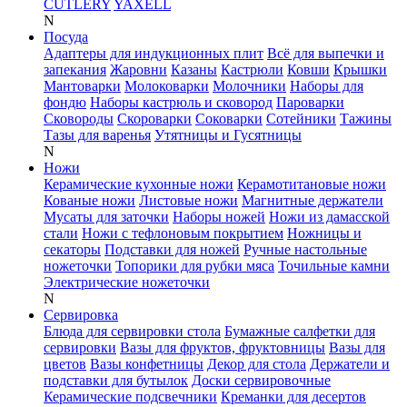
CUTLERY
YAXELL
N
Посуда
Адаптеры для индукционных плит
Всё для выпечки и
запекания
Жаровни
Казаны
Кастрюли
Ковши
Крышки
Мантоварки
Молоковарки
Молочники
Наборы для
фондю
Наборы кастрюль и сковород
Пароварки
Сковороды
Скороварки
Соковарки
Сотейники
Тажины
Тазы для варенья
Утятницы и Гусятницы
N
Ножи
Керамические кухонные ножи
Керамотитановые ножи
Кованые ножи
Листовые ножи
Магнитные держатели
Мусаты для заточки
Наборы ножей
Ножи из дамасской
стали
Ножи с тефлоновым покрытием
Ножницы и
секаторы
Подставки для ножей
Ручные настольные
ножеточки
Топорики для рубки мяса
Точильные камни
Электрические ножеточки
N
Сервировка
Блюда для сервировки стола
Бумажные салфетки для
сервировки
Вазы для фруктов, фруктовницы
Вазы для
цветов
Вазы конфетницы
Декор для стола
Держатели и
подставки для бутылок
Доски сервировочные
Керамические подсвечники
Креманки для десертов