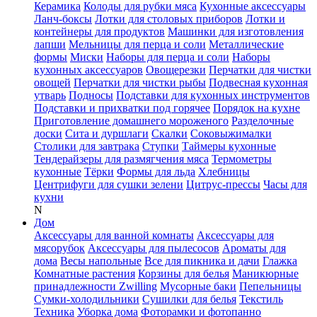
Керамика
Колоды для рубки мяса
Кухонные аксессуары
Ланч-боксы
Лотки для столовых приборов
Лотки и
контейнеры для продуктов
Машинки для изготовления
лапши
Мельницы для перца и соли
Металлические
формы
Миски
Наборы для перца и соли
Наборы
кухонных аксессуаров
Овощерезки
Перчатки для чистки
овощей
Перчатки для чистки рыбы
Подвесная кухонная
утварь
Подносы
Подставки для кухонных инструментов
Подставки и прихватки под горячее
Порядок на кухне
Приготовление домашнего мороженого
Разделочные
доски
Сита и дуршлаги
Скалки
Соковыжималки
Столики для завтрака
Ступки
Таймеры кухонные
Тендерайзеры для размягчения мяса
Термометры
кухонные
Тёрки
Формы для льда
Хлебницы
Центрифуги для сушки зелени
Цитрус-прессы
Часы для
кухни
N
Дом
Аксессуары для ванной комнаты
Аксессуары для
мясорубок
Аксессуары для пылесосов
Ароматы для
дома
Весы напольные
Все для пикника и дачи
Глажка
Комнатные растения
Корзины для белья
Маникюрные
принадлежности Zwilling
Мусорные баки
Пепельницы
Сумки-холодильники
Сушилки для белья
Текстиль
Техника
Уборка дома
Фоторамки и фотопанно