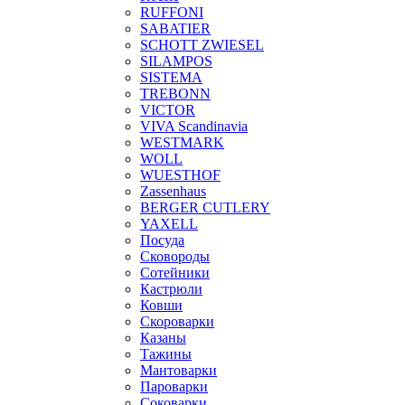
RUFFONI
SABATIER
SCHOTT ZWIESEL
SILAMPOS
SISTEMA
TREBONN
VICTOR
VIVA Scandinavia
WESTMARK
WOLL
WUESTHOF
Zassenhaus
BERGER CUTLERY
YAXELL
Посуда
Сковороды
Сотейники
Кастрюли
Ковши
Скороварки
Казаны
Тажины
Мантоварки
Пароварки
Соковарки