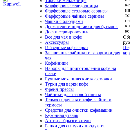
Тарелки менажницы
ка
Фарфоровые селедочницы
и
Фарфоровые столовые сервизы
то
Фарфоровые чайные сервизы
н
Чашки с блюдцами
кн
Держатели и подставки для бутылок
ко
Доски сервировочные
Все для чая и кофе
Общ
Аксессуары
руб
Гейзерные кофеварки
Пер
Заварочные чайники и заварники для
кор
чая
Кофейники
Наборы для приготовления кофе на
песке
Ручные механические кофемолки
Турки для варки кофе
Френч-прессы
Чайники для газовой плиты
Термосы для чая и кофе, чайники
термосы
Средства для очистки кофемашин
Кухонная утварь
Анти-разбрызгиватели
Банки для сыпучих продуктов