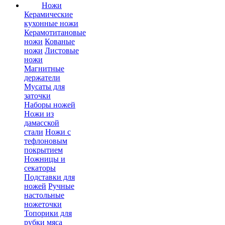
Ножи
Керамические
кухонные ножи
Керамотитановые
ножи
Кованые
ножи
Листовые
ножи
Магнитные
держатели
Мусаты для
заточки
Наборы ножей
Ножи из
дамасской
стали
Ножи с
тефлоновым
покрытием
Ножницы и
секаторы
Подставки для
ножей
Ручные
настольные
ножеточки
Топорики для
рубки мяса