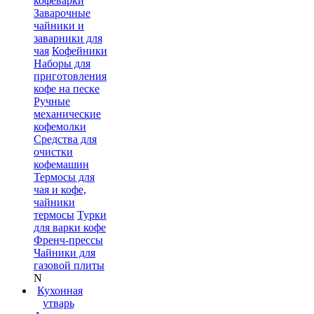
кофеварки
Заварочные
чайники и
заварники для
чая
Кофейники
Наборы для
приготовления
кофе на песке
Ручные
механические
кофемолки
Средства для
очистки
кофемашин
Термосы для
чая и кофе,
чайники
термосы
Турки
для варки кофе
Френч-прессы
Чайники для
газовой плиты
N
Кухонная
утварь