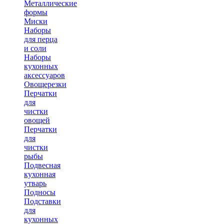
Металлические
формы
Миски
Наборы
для перца
и соли
Наборы
кухонных
аксессуаров
Овощерезки
Перчатки
для
чистки
овощей
Перчатки
для
чистки
рыбы
Подвесная
кухонная
утварь
Подносы
Подставки
для
кухонных