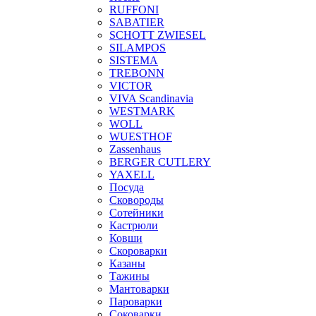
RUFFONI
SABATIER
SCHOTT ZWIESEL
SILAMPOS
SISTEMA
TREBONN
VICTOR
VIVA Scandinavia
WESTMARK
WOLL
WUESTHOF
Zassenhaus
BERGER CUTLERY
YAXELL
Посуда
Сковороды
Сотейники
Кастрюли
Ковши
Скороварки
Казаны
Тажины
Мантоварки
Пароварки
Соковарки