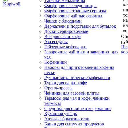
Тарелки менажницы
ка
Фарфоровые селедочницы
и
Фарфоровые столовые сервизы
то
Фарфоровые чайные сервизы
н
Чашки с блюдцами
кн
Держатели и подставки для бутылок
ко
Доски сервировочные
Все для чая и кофе
Общ
Аксессуары
руб
Гейзерные кофеварки
Пер
Заварочные чайники и заварники для
кор
чая
Кофейники
Наборы для приготовления кофе на
песке
Ручные механические кофемолки
Турки для варки кофе
Френч-прессы
Чайники для газовой плиты
Термосы для чая и кофе, чайники
термосы
Средства для очистки кофемашин
Кухонная утварь
Анти-разбрызгиватели
Банки для сыпучих продуктов