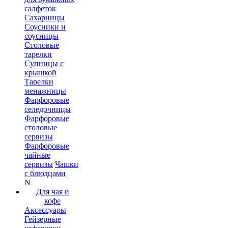
салфеток
Сахарницы
Соусники и
соусницы
Столовые
тарелки
Супницы с
крышкой
Тарелки
менажницы
Фарфоровые
селедочницы
Фарфоровые
столовые
сервизы
Фарфоровые
чайные
сервизы
Чашки
с блюдцами
N
Для чая и
кофе
Аксессуары
Гейзерные