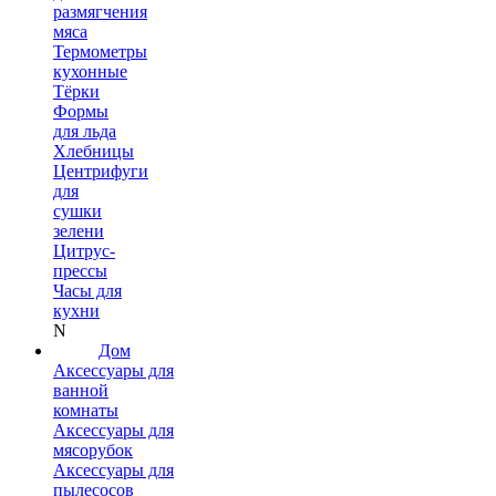
размягчения
мяса
Термометры
кухонные
Тёрки
Формы
для льда
Хлебницы
Центрифуги
для
сушки
зелени
Цитрус-
прессы
Часы для
кухни
N
Дом
Аксессуары для
ванной
комнаты
Аксессуары для
мясорубок
Аксессуары для
пылесосов