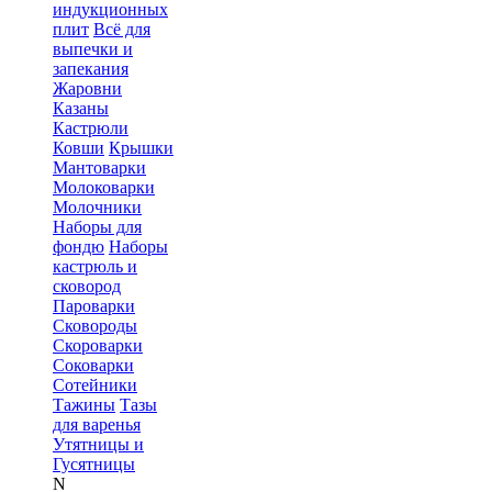
индукционных
плит
Всё для
выпечки и
запекания
Жаровни
Казаны
Кастрюли
Ковши
Крышки
Мантоварки
Молоковарки
Молочники
Наборы для
фондю
Наборы
кастрюль и
сковород
Пароварки
Сковороды
Скороварки
Соковарки
Сотейники
Тажины
Тазы
для варенья
Утятницы и
Гусятницы
N