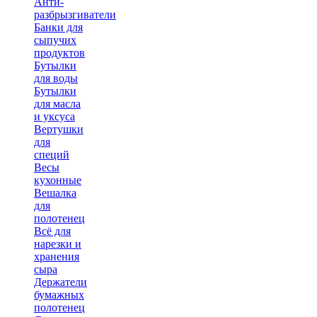
Анти-
разбрызгиватели
Банки для
сыпучих
продуктов
Бутылки
для воды
Бутылки
для масла
и уксуса
Вертушки
для
специй
Весы
кухонные
Вешалка
для
полотенец
Всё для
нарезки и
хранения
сыра
Держатели
бумажных
полотенец