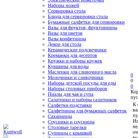
Наборы ножей
Сервировка стола
Блюда для сервировки стола
Бумажные салфетки для сервировки
Вазы для фруктов, фруктовницы
Вазы для цветов
Вазы конфетницы
Декор для стола
Керамические подсвечники
Креманки для десертов
Кружки и наборы кружек
Кувшины для воды
Масленки для сливочного масла
0
Молочники и сливочники
0
Наборы детской посуды для еды
0
Наборы столовых приборов
Ко
Пиалы для чая и супа
пус
Салатники и наборы салатников
К 
Салфетки-подставки
ва
Салфетницы для бумажных салфеток
пу
Сахарницы
Ис
Соусники и соусницы
не
Столовые тарелки
оч
Супницы с крышкой
вы