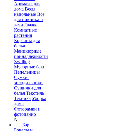
Ароматы для
дома
Весы
напольные
Все
для пикника и
дачи
Глажка
Комнатные
растения
Корзины для
белья
Маникюрные
принадлежности
Zwilling
Мусорные баки
Пепельницы
Сумки-
холодильники
Сушилки для
белья
Текстиль
Техника
Уборка
дома
Фоторамки и
фотопанно
N
Бар
Бокалы и