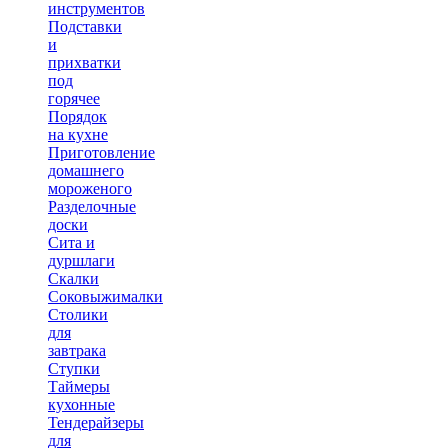
инструментов
Подставки
и
прихватки
под
горячее
Порядок
на кухне
Приготовление
домашнего
мороженого
Разделочные
доски
Сита и
дуршлаги
Скалки
Соковыжималки
Столики
для
завтрака
Ступки
Таймеры
кухонные
Тендерайзеры
для