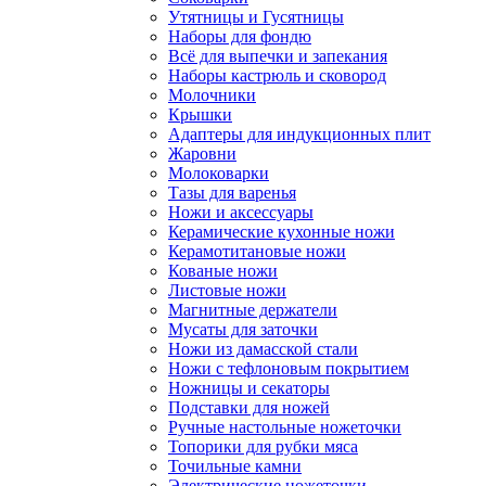
Утятницы и Гусятницы
Наборы для фондю
Всё для выпечки и запекания
Наборы кастрюль и сковород
Молочники
Крышки
Адаптеры для индукционных плит
Жаровни
Молоковарки
Тазы для варенья
Ножи и аксессуары
Керамические кухонные ножи
Керамотитановые ножи
Кованые ножи
Листовые ножи
Магнитные держатели
Мусаты для заточки
Ножи из дамасской стали
Ножи с тефлоновым покрытием
Ножницы и секаторы
Подставки для ножей
Ручные настольные ножеточки
Топорики для рубки мяса
Точильные камни
Электрические ножеточки