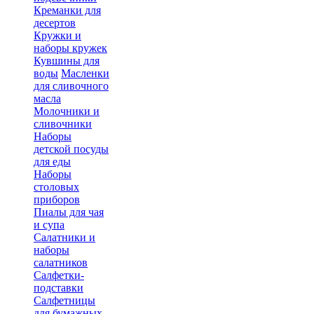
Креманки для
десертов
Кружки и
наборы кружек
Кувшины для
воды
Масленки
для сливочного
масла
Молочники и
сливочники
Наборы
детской посуды
для еды
Наборы
столовых
приборов
Пиалы для чая
и супа
Салатники и
наборы
салатников
Салфетки-
подставки
Салфетницы
для бумажных