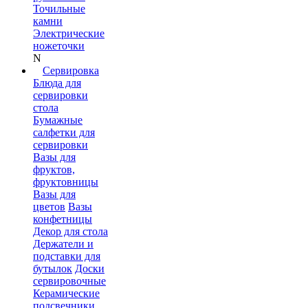
Точильные
камни
Электрические
ножеточки
N
Сервировка
Блюда для
сервировки
стола
Бумажные
салфетки для
сервировки
Вазы для
фруктов,
фруктовницы
Вазы для
цветов
Вазы
конфетницы
Декор для стола
Держатели и
подставки для
бутылок
Доски
сервировочные
Керамические
подсвечники