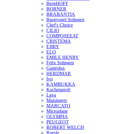
BergHOFF
BORNER
BRABANTIA
Burgvogel Solingen
Chef's Choice
CILIO
COMPOSEEAT
CRISTEMA
EJIRY
ELO
EMILE HENRY
Felix Solingen
Gastrolux
HERDMAR
Ivo
KAMBUKKA
Kuchenprofi
Lava
Maisingers
MARCATO
Microplane
OLYMPIA
PEUGEOT
ROBERT WELCH
Roesle