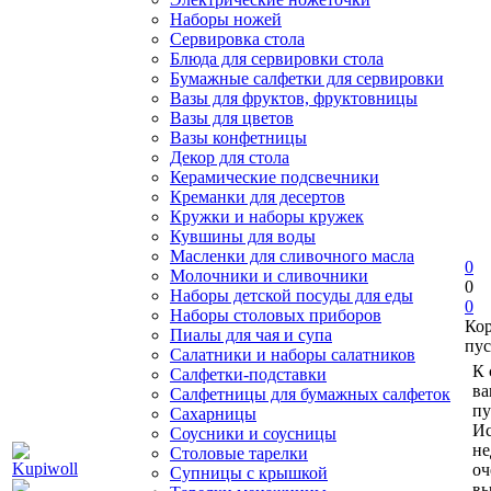
Наборы ножей
Сервировка стола
Блюда для сервировки стола
Бумажные салфетки для сервировки
Вазы для фруктов, фруктовницы
Вазы для цветов
Вазы конфетницы
Декор для стола
Керамические подсвечники
Креманки для десертов
Кружки и наборы кружек
Кувшины для воды
Масленки для сливочного масла
0
Молочники и сливочники
0
Наборы детской посуды для еды
0
Наборы столовых приборов
Ко
Пиалы для чая и супа
пус
Салатники и наборы салатников
К 
Салфетки-подставки
ва
Салфетницы для бумажных салфеток
пу
Сахарницы
Ис
Соусники и соусницы
не
Столовые тарелки
оч
Супницы с крышкой
вы