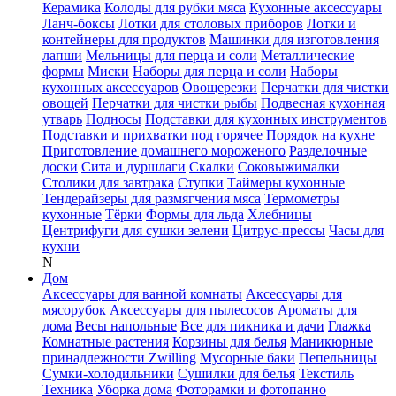
Керамика
Колоды для рубки мяса
Кухонные аксессуары
Ланч-боксы
Лотки для столовых приборов
Лотки и
контейнеры для продуктов
Машинки для изготовления
лапши
Мельницы для перца и соли
Металлические
формы
Миски
Наборы для перца и соли
Наборы
кухонных аксессуаров
Овощерезки
Перчатки для чистки
овощей
Перчатки для чистки рыбы
Подвесная кухонная
утварь
Подносы
Подставки для кухонных инструментов
Подставки и прихватки под горячее
Порядок на кухне
Приготовление домашнего мороженого
Разделочные
доски
Сита и дуршлаги
Скалки
Соковыжималки
Столики для завтрака
Ступки
Таймеры кухонные
Тендерайзеры для размягчения мяса
Термометры
кухонные
Тёрки
Формы для льда
Хлебницы
Центрифуги для сушки зелени
Цитрус-прессы
Часы для
кухни
N
Дом
Аксессуары для ванной комнаты
Аксессуары для
мясорубок
Аксессуары для пылесосов
Ароматы для
дома
Весы напольные
Все для пикника и дачи
Глажка
Комнатные растения
Корзины для белья
Маникюрные
принадлежности Zwilling
Мусорные баки
Пепельницы
Сумки-холодильники
Сушилки для белья
Текстиль
Техника
Уборка дома
Фоторамки и фотопанно