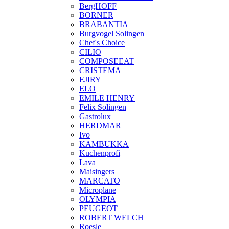
BergHOFF
BORNER
BRABANTIA
Burgvogel Solingen
Chef's Choice
CILIO
COMPOSEEAT
CRISTEMA
EJIRY
ELO
EMILE HENRY
Felix Solingen
Gastrolux
HERDMAR
Ivo
KAMBUKKA
Kuchenprofi
Lava
Maisingers
MARCATO
Microplane
OLYMPIA
PEUGEOT
ROBERT WELCH
Roesle