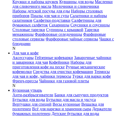
Кружки и наборы кружек
Кувшины для воды
Масленки
для сливочного масла
Молочники и сливочники
Наборы детской посуды для еды
Наборы столовых
приборов
Пиалы для чая и супа
Салатники и наборы
салатников
Салфетки-подставки
Салфетницы для
бумажных салфеток
Сахарницы
Соусники и соусницы
Столовые тарелки
Супницы с крышкой
Тарелки
менажницы
Фарфоровые селедочницы
Фарфоровые
столовые сервизы
Фарфоровые чайные сервизы
Чашки с
блюдцами
N
Для чая и кофе
Аксессуары
Гейзерные кофеварки
Заварочные чайники
и заварники для чая
Кофейники
Наборы для
приготовления кофе на песке
Ручные механические
кофемолки
Средства для очистки кофемашин
Термосы
для чая и кофе, чайники термосы
Турки для варки кофе
Френч-прессы
Чайники для газовой плиты
N
Кухонная утварь
Анти-разбрызгиватели
Банки для сыпучих продуктов
Бутылки для воды
Бутылки для масла и уксуса
Вертушки для специй
Весы кухонные
Вешалка для
полотенец
Всё для нарезки и хранения сыра
Держатели
бумажных полотенец
Детские бутылки для воды