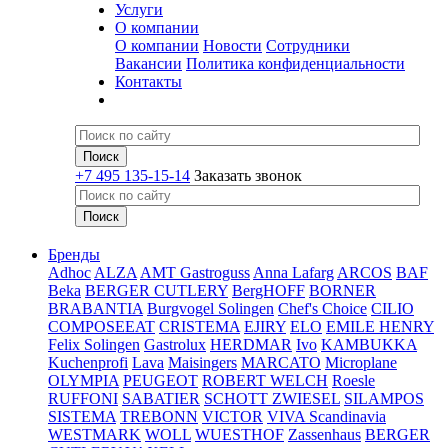
Услуги
О компании
О компании
Новости
Сотрудники
Вакансии
Политика конфиденциальности
Контакты
+7 495 135-15-14
Заказать звонок
Бренды
Adhoc
ALZA
AMT Gastroguss
Anna Lafarg
ARCOS
BAF
Beka
BERGER CUTLERY
BergHOFF
BORNER
BRABANTIA
Burgvogel Solingen
Chef's Choice
CILIO
COMPOSEEAT
CRISTEMA
EJIRY
ELO
EMILE HENRY
Felix Solingen
Gastrolux
HERDMAR
Ivo
KAMBUKKA
Kuchenprofi
Lava
Maisingers
MARCATO
Microplane
OLYMPIA
PEUGEOT
ROBERT WELCH
Roesle
RUFFONI
SABATIER
SCHOTT ZWIESEL
SILAMPOS
SISTEMA
TREBONN
VICTOR
VIVA Scandinavia
WESTMARK
WOLL
WUESTHOF
Zassenhaus
BERGER