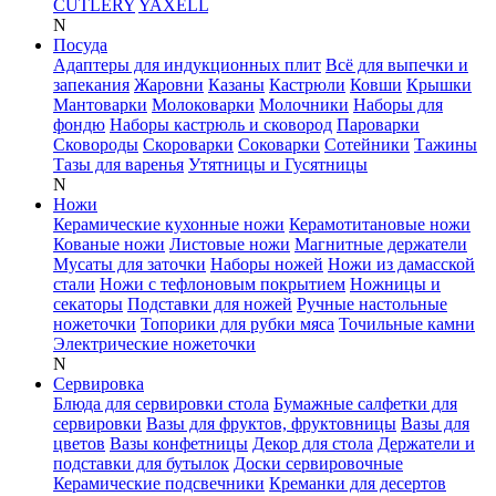
CUTLERY
YAXELL
N
Посуда
Адаптеры для индукционных плит
Всё для выпечки и
запекания
Жаровни
Казаны
Кастрюли
Ковши
Крышки
Мантоварки
Молоковарки
Молочники
Наборы для
фондю
Наборы кастрюль и сковород
Пароварки
Сковороды
Скороварки
Соковарки
Сотейники
Тажины
Тазы для варенья
Утятницы и Гусятницы
N
Ножи
Керамические кухонные ножи
Керамотитановые ножи
Кованые ножи
Листовые ножи
Магнитные держатели
Мусаты для заточки
Наборы ножей
Ножи из дамасской
стали
Ножи с тефлоновым покрытием
Ножницы и
секаторы
Подставки для ножей
Ручные настольные
ножеточки
Топорики для рубки мяса
Точильные камни
Электрические ножеточки
N
Сервировка
Блюда для сервировки стола
Бумажные салфетки для
сервировки
Вазы для фруктов, фруктовницы
Вазы для
цветов
Вазы конфетницы
Декор для стола
Держатели и
подставки для бутылок
Доски сервировочные
Керамические подсвечники
Креманки для десертов