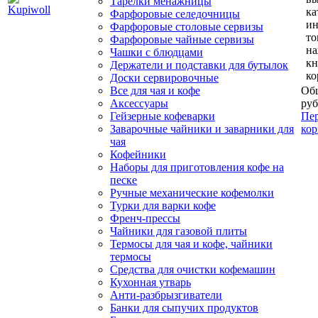
Тарелки менажницы
ка
Фарфоровые селедочницы
и
Фарфоровые столовые сервизы
то
Фарфоровые чайные сервизы
н
Чашки с блюдцами
кн
Держатели и подставки для бутылок
ко
Доски сервировочные
Все для чая и кофе
Общ
Аксессуары
руб
Гейзерные кофеварки
Пер
Заварочные чайники и заварники для
кор
чая
Кофейники
Наборы для приготовления кофе на
песке
Ручные механические кофемолки
Турки для варки кофе
Френч-прессы
Чайники для газовой плиты
Термосы для чая и кофе, чайники
термосы
Средства для очистки кофемашин
Кухонная утварь
Анти-разбрызгиватели
Банки для сыпучих продуктов