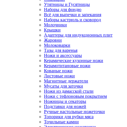
Утятницы и Гусятницы
Наборы для фондю
Всё для выпечки и запекания
Наборы кастрюль и сковород
Молочники
Крышки
Адаптеры для индукционных плит
Жаровни
Молоковарки
Тазы для варенья
Ножи и аксессуары
Керамические кухонные ножи
Керамотитановые ножи
Кованые ножи
Листовые ножи
Магнитные держатели
Мусаты для заточки
Ножи из дамасской стали
Ножи с тефлоновым покрытием
Ножницы и секаторы
Подставки для ножей
Ручные настольные ножеточки
Топорики для рубки мяса
Точильные камни
Электрические ножеточки