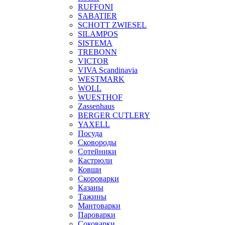
RUFFONI
SABATIER
SCHOTT ZWIESEL
SILAMPOS
SISTEMA
TREBONN
VICTOR
VIVA Scandinavia
WESTMARK
WOLL
WUESTHOF
Zassenhaus
BERGER CUTLERY
YAXELL
Посуда
Сковороды
Сотейники
Кастрюли
Ковши
Скороварки
Казаны
Тажины
Мантоварки
Пароварки
Соковарки