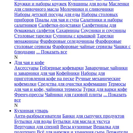
Кружки и наборы кружек
Кувшины для воды
Масленки
для сливочного масла
Молочники и сливочники
Наборы детской посуды для еды
Наборы столовых
приборов
Пиалы для чая и супа
Салатники и наборы
салатников
Салфетки-подставки
Салфетницы для
бумажных салфеток
Сахарницы
Соусники и соусницы
Столовые тарелки
Супницы с крышкой
Тарелки
менажницы
Фарфоровые селедочницы
Фарфоровые
столовые сервизы
Фарфоровые чайные сервизы
Чашки с
блюдцами
... Показать все
N
Для чая и кофе
Аксессуары
Гейзерные кофеварки
Заварочные чайники
и заварники для чая
Кофейники
Наборы для
приготовления кофе на песке
Ручные механические
кофемолки
Средства для очистки кофемашин
Термосы
для чая и кофе, чайники термосы
Турки для варки кофе
Френч-прессы
Чайники для газовой плиты
... Показать
все
N
Кухонная утварь
Анти-разбрызгиватели
Банки для сыпучих продуктов
Бутылки для воды
Бутылки для масла и уксуса
Вертушки для специй
Весы кухонные
Вешалка для
полотенец
Всё для нарезки и хранения сыра
Держатели