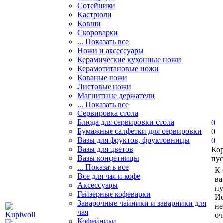
Сотейники
Кастрюли
Ковши
Скороварки
... Показать все
Ножи и аксессуары
Керамические кухонные ножи
Керамотитановые ножи
Кованые ножи
Листовые ножи
Магнитные держатели
... Показать все
Сервировка стола
Блюда для сервировки стола
0
Бумажные салфетки для сервировки
0
Вазы для фруктов, фруктовницы
0
Вазы для цветов
Ко
Вазы конфетницы
пус
... Показать все
К 
Все для чая и кофе
ва
Аксессуары
пу
Гейзерные кофеварки
Ис
Заварочные чайники и заварники для
не
чая
оч
Кофейники