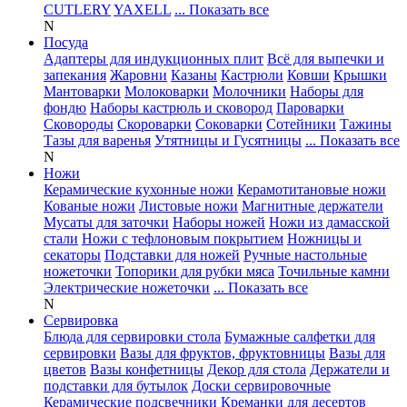
CUTLERY
YAXELL
... Показать все
N
Посуда
Адаптеры для индукционных плит
Всё для выпечки и
запекания
Жаровни
Казаны
Кастрюли
Ковши
Крышки
Мантоварки
Молоковарки
Молочники
Наборы для
фондю
Наборы кастрюль и сковород
Пароварки
Сковороды
Скороварки
Соковарки
Сотейники
Тажины
Тазы для варенья
Утятницы и Гусятницы
... Показать все
N
Ножи
Керамические кухонные ножи
Керамотитановые ножи
Кованые ножи
Листовые ножи
Магнитные держатели
Мусаты для заточки
Наборы ножей
Ножи из дамасской
стали
Ножи с тефлоновым покрытием
Ножницы и
секаторы
Подставки для ножей
Ручные настольные
ножеточки
Топорики для рубки мяса
Точильные камни
Электрические ножеточки
... Показать все
N
Сервировка
Блюда для сервировки стола
Бумажные салфетки для
сервировки
Вазы для фруктов, фруктовницы
Вазы для
цветов
Вазы конфетницы
Декор для стола
Держатели и
подставки для бутылок
Доски сервировочные
Керамические подсвечники
Креманки для десертов