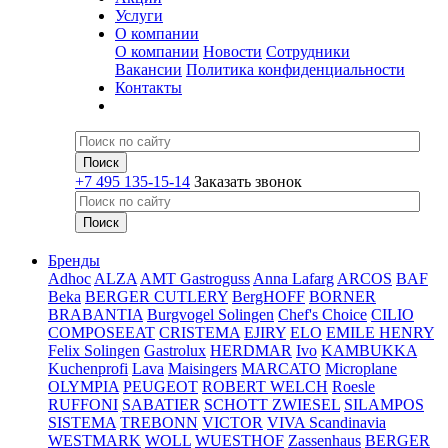
Услуги
О компании
О компании
Новости
Сотрудники
Вакансии
Политика конфиденциальности
Контакты
+7 495 135-15-14
Заказать звонок
Бренды
Adhoc
ALZA
AMT Gastroguss
Anna Lafarg
ARCOS
BAF
Beka
BERGER CUTLERY
BergHOFF
BORNER
BRABANTIA
Burgvogel Solingen
Chef's Choice
CILIO
COMPOSEEAT
CRISTEMA
EJIRY
ELO
EMILE HENRY
Felix Solingen
Gastrolux
HERDMAR
Ivo
KAMBUKKA
Kuchenprofi
Lava
Maisingers
MARCATO
Microplane
OLYMPIA
PEUGEOT
ROBERT WELCH
Roesle
RUFFONI
SABATIER
SCHOTT ZWIESEL
SILAMPOS
SISTEMA
TREBONN
VICTOR
VIVA Scandinavia
WESTMARK
WOLL
WUESTHOF
Zassenhaus
BERGER