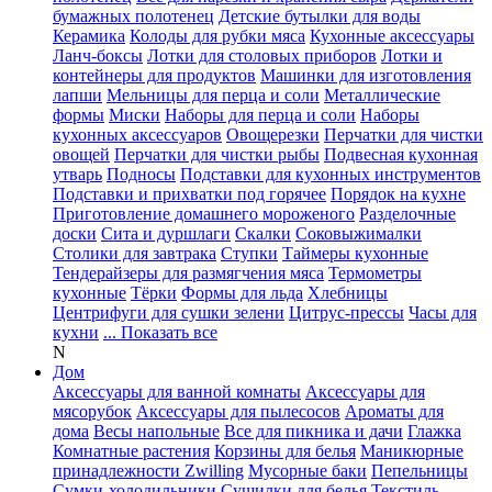
бумажных полотенец
Детские бутылки для воды
Керамика
Колоды для рубки мяса
Кухонные аксессуары
Ланч-боксы
Лотки для столовых приборов
Лотки и
контейнеры для продуктов
Машинки для изготовления
лапши
Мельницы для перца и соли
Металлические
формы
Миски
Наборы для перца и соли
Наборы
кухонных аксессуаров
Овощерезки
Перчатки для чистки
овощей
Перчатки для чистки рыбы
Подвесная кухонная
утварь
Подносы
Подставки для кухонных инструментов
Подставки и прихватки под горячее
Порядок на кухне
Приготовление домашнего мороженого
Разделочные
доски
Сита и дуршлаги
Скалки
Соковыжималки
Столики для завтрака
Ступки
Таймеры кухонные
Тендерайзеры для размягчения мяса
Термометры
кухонные
Тёрки
Формы для льда
Хлебницы
Центрифуги для сушки зелени
Цитрус-прессы
Часы для
кухни
... Показать все
N
Дом
Аксессуары для ванной комнаты
Аксессуары для
мясорубок
Аксессуары для пылесосов
Ароматы для
дома
Весы напольные
Все для пикника и дачи
Глажка
Комнатные растения
Корзины для белья
Маникюрные
принадлежности Zwilling
Мусорные баки
Пепельницы
Сумки-холодильники
Сушилки для белья
Текстиль