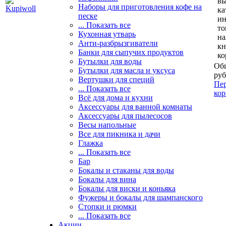
вы
Наборы для приготовления кофе на
ка
песке
и
... Показать все
то
Кухонная утварь
н
Анти-разбрызгиватели
кн
Банки для сыпучих продуктов
ко
Бутылки для воды
Общ
Бутылки для масла и уксуса
руб
Вертушки для специй
Пер
... Показать все
кор
Всё для дома и кухни
Аксессуары для ванной комнаты
Аксессуары для пылесосов
Весы напольные
Все для пикника и дачи
Глажка
... Показать все
Бар
Бокалы и стаканы для воды
Бокалы для вина
Бокалы для виски и коньяка
Фужеры и бокалы для шампанского
Стопки и рюмки
... Показать все
Акции