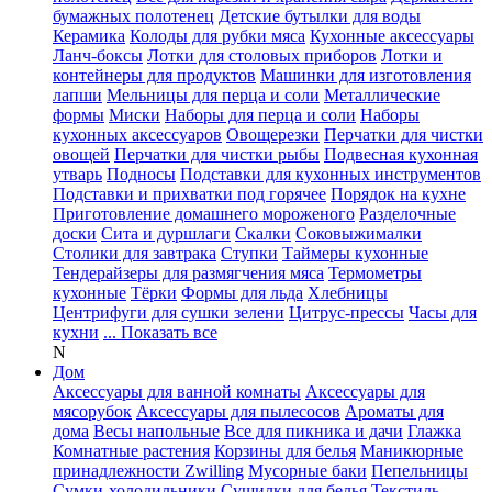
бумажных полотенец
Детские бутылки для воды
Керамика
Колоды для рубки мяса
Кухонные аксессуары
Ланч-боксы
Лотки для столовых приборов
Лотки и
контейнеры для продуктов
Машинки для изготовления
лапши
Мельницы для перца и соли
Металлические
формы
Миски
Наборы для перца и соли
Наборы
кухонных аксессуаров
Овощерезки
Перчатки для чистки
овощей
Перчатки для чистки рыбы
Подвесная кухонная
утварь
Подносы
Подставки для кухонных инструментов
Подставки и прихватки под горячее
Порядок на кухне
Приготовление домашнего мороженого
Разделочные
доски
Сита и дуршлаги
Скалки
Соковыжималки
Столики для завтрака
Ступки
Таймеры кухонные
Тендерайзеры для размягчения мяса
Термометры
кухонные
Тёрки
Формы для льда
Хлебницы
Центрифуги для сушки зелени
Цитрус-прессы
Часы для
кухни
... Показать все
N
Дом
Аксессуары для ванной комнаты
Аксессуары для
мясорубок
Аксессуары для пылесосов
Ароматы для
дома
Весы напольные
Все для пикника и дачи
Глажка
Комнатные растения
Корзины для белья
Маникюрные
принадлежности Zwilling
Мусорные баки
Пепельницы
Сумки-холодильники
Сушилки для белья
Текстиль