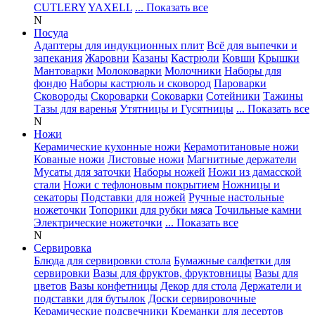
CUTLERY
YAXELL
... Показать все
N
Посуда
Адаптеры для индукционных плит
Всё для выпечки и
запекания
Жаровни
Казаны
Кастрюли
Ковши
Крышки
Мантоварки
Молоковарки
Молочники
Наборы для
фондю
Наборы кастрюль и сковород
Пароварки
Сковороды
Скороварки
Соковарки
Сотейники
Тажины
Тазы для варенья
Утятницы и Гусятницы
... Показать все
N
Ножи
Керамические кухонные ножи
Керамотитановые ножи
Кованые ножи
Листовые ножи
Магнитные держатели
Мусаты для заточки
Наборы ножей
Ножи из дамасской
стали
Ножи с тефлоновым покрытием
Ножницы и
секаторы
Подставки для ножей
Ручные настольные
ножеточки
Топорики для рубки мяса
Точильные камни
Электрические ножеточки
... Показать все
N
Сервировка
Блюда для сервировки стола
Бумажные салфетки для
сервировки
Вазы для фруктов, фруктовницы
Вазы для
цветов
Вазы конфетницы
Декор для стола
Держатели и
подставки для бутылок
Доски сервировочные
Керамические подсвечники
Креманки для десертов