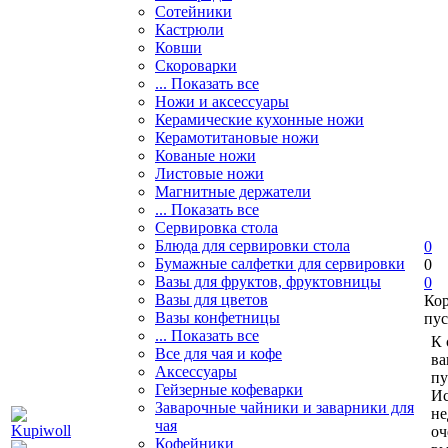
Сотейники
Кастрюли
Ковши
Скороварки
... Показать все
Ножи и аксессуары
Керамические кухонные ножи
Керамотитановые ножи
Кованые ножи
Листовые ножи
Магнитные держатели
... Показать все
Сервировка стола
Блюда для сервировки стола
0
Бумажные салфетки для сервировки
0
Вазы для фруктов, фруктовницы
0
Вазы для цветов
Ко
Вазы конфетницы
пус
... Показать все
К 
Все для чая и кофе
ва
Аксессуары
пу
Гейзерные кофеварки
Ис
Заварочные чайники и заварники для
не
чая
оч
Кофейники