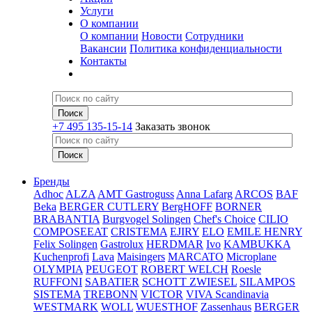
Услуги
О компании
О компании
Новости
Сотрудники
Вакансии
Политика конфиденциальности
Контакты
+7 495 135-15-14
Заказать звонок
Бренды
Adhoc
ALZA
AMT Gastroguss
Anna Lafarg
ARCOS
BAF
Beka
BERGER CUTLERY
BergHOFF
BORNER
BRABANTIA
Burgvogel Solingen
Chef's Choice
CILIO
COMPOSEEAT
CRISTEMA
EJIRY
ELO
EMILE HENRY
Felix Solingen
Gastrolux
HERDMAR
Ivo
KAMBUKKA
Kuchenprofi
Lava
Maisingers
MARCATO
Microplane
OLYMPIA
PEUGEOT
ROBERT WELCH
Roesle
RUFFONI
SABATIER
SCHOTT ZWIESEL
SILAMPOS
SISTEMA
TREBONN
VICTOR
VIVA Scandinavia
WESTMARK
WOLL
WUESTHOF
Zassenhaus
BERGER