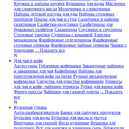
Кружки и наборы кружек
Кувшины для воды
Масленки
для сливочного масла
Молочники и сливочники
Наборы детской посуды для еды
Наборы столовых
приборов
Пиалы для чая и супа
Салатники и наборы
салатников
Салфетки-подставки
Салфетницы для
бумажных салфеток
Сахарницы
Соусники и соусницы
Столовые тарелки
Супницы с крышкой
Тарелки
менажницы
Фарфоровые селедочницы
Фарфоровые
столовые сервизы
Фарфоровые чайные сервизы
Чашки с
блюдцами
... Показать все
N
Для чая и кофе
Аксессуары
Гейзерные кофеварки
Заварочные чайники
и заварники для чая
Кофейники
Наборы для
приготовления кофе на песке
Ручные механические
кофемолки
Средства для очистки кофемашин
Термосы
для чая и кофе, чайники термосы
Турки для варки кофе
Френч-прессы
Чайники для газовой плиты
... Показать
все
N
Кухонная утварь
Анти-разбрызгиватели
Банки для сыпучих продуктов
Бутылки для воды
Бутылки для масла и уксуса
Вертушки для специй
Весы кухонные
Вешалка для
полотенец
Всё для нарезки и хранения сыра
Держатели