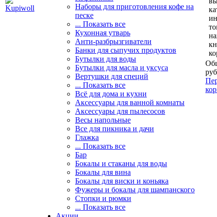
вы
Наборы для приготовления кофе на
ка
песке
и
... Показать все
то
Кухонная утварь
н
Анти-разбрызгиватели
кн
Банки для сыпучих продуктов
ко
Бутылки для воды
Общ
Бутылки для масла и уксуса
руб
Вертушки для специй
Пер
... Показать все
кор
Всё для дома и кухни
Аксессуары для ванной комнаты
Аксессуары для пылесосов
Весы напольные
Все для пикника и дачи
Глажка
... Показать все
Бар
Бокалы и стаканы для воды
Бокалы для вина
Бокалы для виски и коньяка
Фужеры и бокалы для шампанского
Стопки и рюмки
... Показать все
Акции