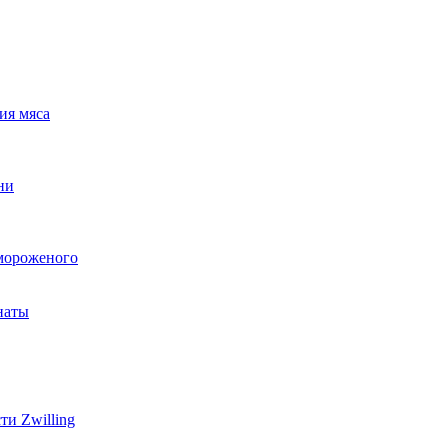
ия мяса
ни
мороженого
наты
и Zwilling