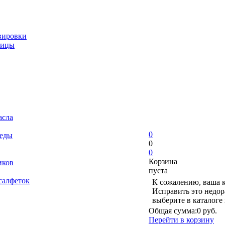
вировки
ницы
асла
0
 еды
0
0
Корзина
иков
пуста
салфеток
К сожалению, ваша к
Исправить это недор
выберите в каталоге
Общая сумма:
0 руб.
Перейти в корзину