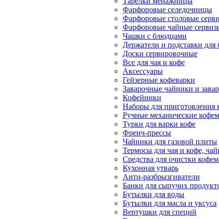
Тарелки менажницы
Фарфоровые селедочницы
Фарфоровые столовые серв
Фарфоровые чайные сервиз
Чашки с блюдцами
Держатели и подставки для
Доски сервировочные
Все для чая и кофе
Аксессуары
Гейзерные кофеварки
Заварочные чайники и завар
Кофейники
Наборы для приготовления к
Ручные механические кофе
Турки для варки кофе
Френч-прессы
Чайники для газовой плиты
Термосы для чая и кофе, ча
Средства для очистки кофе
Кухонная утварь
Анти-разбрызгиватели
Банки для сыпучих продукт
Бутылки для воды
Бутылки для масла и уксуса
Вертушки для специй