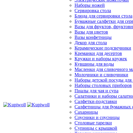
Наборы ножей
Сервировка стола
Блюда для сервировки стола
Бумажные салфетки для сер
Вазы для фруктов, фруктов
Вазы для цветов
Вазы конфетницы
Декор для стола
Керамические подсвечники
Креманки для десертов
Кружки и наборы кружек
Кувшины для воды
Масленки для сливочного м
Молочники и сливочники
Наборы детской посуды для
Наборы столовых приборов
Пиалы для чая и супа
Салатники и наборы салатн
Салфетки-подставки
Салфетницы для бумажных 
Сахарницы
Соусники и соусницы
Столовые тарелки
Супницы с крышкой