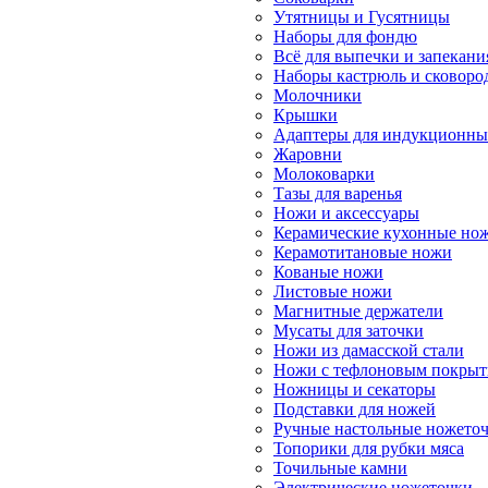
Утятницы и Гусятницы
Наборы для фондю
Всё для выпечки и запекани
Наборы кастрюль и сковоро
Молочники
Крышки
Адаптеры для индукционны
Жаровни
Молоковарки
Тазы для варенья
Ножи и аксессуары
Керамические кухонные но
Керамотитановые ножи
Кованые ножи
Листовые ножи
Магнитные держатели
Мусаты для заточки
Ножи из дамасской стали
Ножи с тефлоновым покры
Ножницы и секаторы
Подставки для ножей
Ручные настольные ножето
Топорики для рубки мяса
Точильные камни
Электрические ножеточки