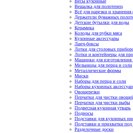
Весы кухонные
Вешалка для полотенец
Всё для нарезки и хранения
Держатели бумажных полот
Детские бутылки для воды
Керамика
Колоды для рубки мяса
Кухонные аксессуары
Ланч-боксы
Лотки для столовых прибор
Лотки и контейнеры для пр
Машинки для изготовления
Мельницы для перца и соли
Металлические формы
Миски
Наборы для перца и соли
Наборы кухонных аксессуар
Овощерезки
Перчатки для чистки овоще
Перчатки для чистки рыбы
Подвесная кухонная утварь
Подносы
Подставки для кухонных ин
Подставки и прихватки под 
Разделочные доски