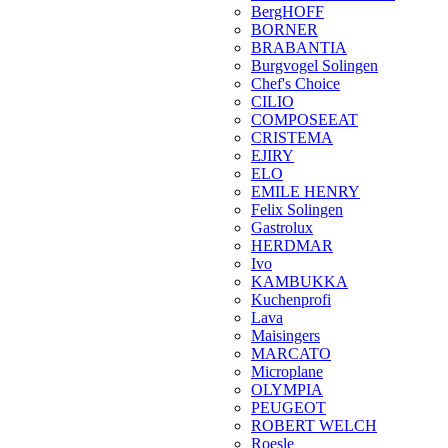
BergHOFF
BORNER
BRABANTIA
Burgvogel Solingen
Chef's Choice
CILIO
COMPOSEEAT
CRISTEMA
EJIRY
ELO
EMILE HENRY
Felix Solingen
Gastrolux
HERDMAR
Ivo
KAMBUKKA
Kuchenprofi
Lava
Maisingers
MARCATO
Microplane
OLYMPIA
PEUGEOT
ROBERT WELCH
Roesle