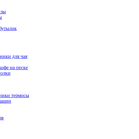
изы
ы
 бутылок
ники для чая
офе на песке
молки
йники термосы
машин
ов