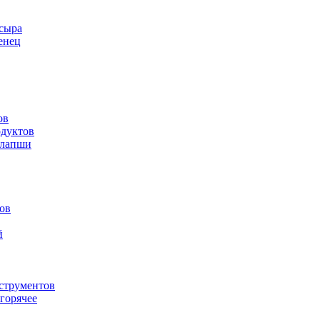
 сыра
енец
ов
одуктов
 лапши
ов
й
струментов
горячее