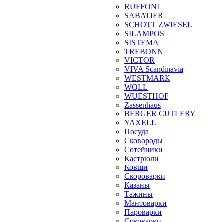
RUFFONI
SABATIER
SCHOTT ZWIESEL
SILAMPOS
SISTEMA
TREBONN
VICTOR
VIVA Scandinavia
WESTMARK
WOLL
WUESTHOF
Zassenhaus
BERGER CUTLERY
YAXELL
Посуда
Сковороды
Сотейники
Кастрюли
Ковши
Скороварки
Казаны
Тажины
Мантоварки
Пароварки
Соковарки