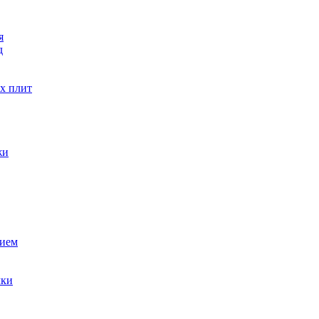
я
д
х плит
жи
тием
чки