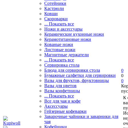
Сотейники
Кастрюли
Ковши
Скороварки
... Показать все
Ножи и аксессуары
Керамические кухонные ножи
Керамотитановые ножи
Кованые ножи
Листовые ножи
Магнитные держатели
... Показать все
Сервировка стола
Блюда для сервировки стола
0
Бумажные салфетки для сервировки
0
Вазы для фруктов, фруктовницы
0
Вазы для цветов
Ко
Вазы конфетницы
пус
... Показать все
К 
Все для чая и кофе
ва
Аксессуары
пу
Гейзерные кофеварки
Ис
Заварочные чайники и заварники для
не
чая
оч
Кофейники