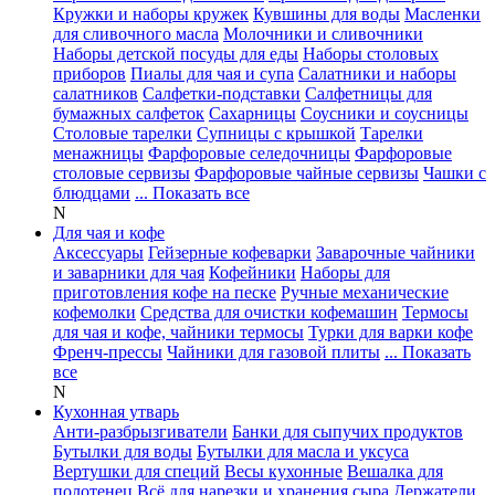
Кружки и наборы кружек
Кувшины для воды
Масленки
для сливочного масла
Молочники и сливочники
Наборы детской посуды для еды
Наборы столовых
приборов
Пиалы для чая и супа
Салатники и наборы
салатников
Салфетки-подставки
Салфетницы для
бумажных салфеток
Сахарницы
Соусники и соусницы
Столовые тарелки
Супницы с крышкой
Тарелки
менажницы
Фарфоровые селедочницы
Фарфоровые
столовые сервизы
Фарфоровые чайные сервизы
Чашки с
блюдцами
... Показать все
N
Для чая и кофе
Аксессуары
Гейзерные кофеварки
Заварочные чайники
и заварники для чая
Кофейники
Наборы для
приготовления кофе на песке
Ручные механические
кофемолки
Средства для очистки кофемашин
Термосы
для чая и кофе, чайники термосы
Турки для варки кофе
Френч-прессы
Чайники для газовой плиты
... Показать
все
N
Кухонная утварь
Анти-разбрызгиватели
Банки для сыпучих продуктов
Бутылки для воды
Бутылки для масла и уксуса
Вертушки для специй
Весы кухонные
Вешалка для
полотенец
Всё для нарезки и хранения сыра
Держатели