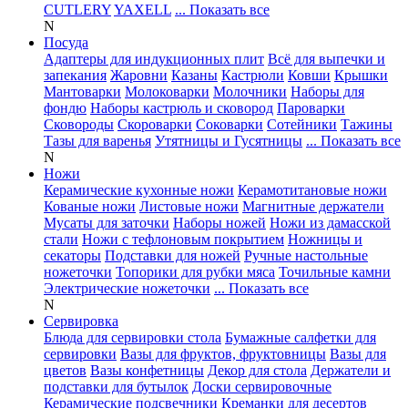
CUTLERY
YAXELL
... Показать все
N
Посуда
Адаптеры для индукционных плит
Всё для выпечки и
запекания
Жаровни
Казаны
Кастрюли
Ковши
Крышки
Мантоварки
Молоковарки
Молочники
Наборы для
фондю
Наборы кастрюль и сковород
Пароварки
Сковороды
Скороварки
Соковарки
Сотейники
Тажины
Тазы для варенья
Утятницы и Гусятницы
... Показать все
N
Ножи
Керамические кухонные ножи
Керамотитановые ножи
Кованые ножи
Листовые ножи
Магнитные держатели
Мусаты для заточки
Наборы ножей
Ножи из дамасской
стали
Ножи с тефлоновым покрытием
Ножницы и
секаторы
Подставки для ножей
Ручные настольные
ножеточки
Топорики для рубки мяса
Точильные камни
Электрические ножеточки
... Показать все
N
Сервировка
Блюда для сервировки стола
Бумажные салфетки для
сервировки
Вазы для фруктов, фруктовницы
Вазы для
цветов
Вазы конфетницы
Декор для стола
Держатели и
подставки для бутылок
Доски сервировочные
Керамические подсвечники
Креманки для десертов