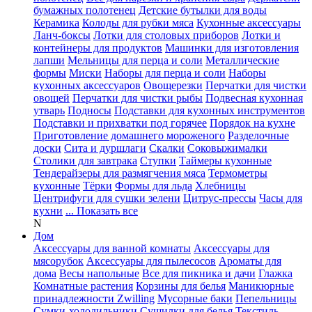
бумажных полотенец
Детские бутылки для воды
Керамика
Колоды для рубки мяса
Кухонные аксессуары
Ланч-боксы
Лотки для столовых приборов
Лотки и
контейнеры для продуктов
Машинки для изготовления
лапши
Мельницы для перца и соли
Металлические
формы
Миски
Наборы для перца и соли
Наборы
кухонных аксессуаров
Овощерезки
Перчатки для чистки
овощей
Перчатки для чистки рыбы
Подвесная кухонная
утварь
Подносы
Подставки для кухонных инструментов
Подставки и прихватки под горячее
Порядок на кухне
Приготовление домашнего мороженого
Разделочные
доски
Сита и дуршлаги
Скалки
Соковыжималки
Столики для завтрака
Ступки
Таймеры кухонные
Тендерайзеры для размягчения мяса
Термометры
кухонные
Тёрки
Формы для льда
Хлебницы
Центрифуги для сушки зелени
Цитрус-прессы
Часы для
кухни
... Показать все
N
Дом
Аксессуары для ванной комнаты
Аксессуары для
мясорубок
Аксессуары для пылесосов
Ароматы для
дома
Весы напольные
Все для пикника и дачи
Глажка
Комнатные растения
Корзины для белья
Маникюрные
принадлежности Zwilling
Мусорные баки
Пепельницы
Сумки-холодильники
Сушилки для белья
Текстиль