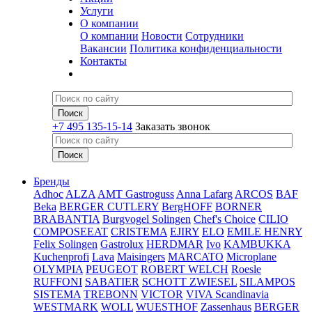
Услуги
О компании
О компании
Новости
Сотрудники
Вакансии
Политика конфиденциальности
Контакты
+7 495 135-15-14
Заказать звонок
Бренды
Adhoc
ALZA
AMT Gastroguss
Anna Lafarg
ARCOS
BAF
Beka
BERGER CUTLERY
BergHOFF
BORNER
BRABANTIA
Burgvogel Solingen
Chef's Choice
CILIO
COMPOSEEAT
CRISTEMA
EJIRY
ELO
EMILE HENRY
Felix Solingen
Gastrolux
HERDMAR
Ivo
KAMBUKKA
Kuchenprofi
Lava
Maisingers
MARCATO
Microplane
OLYMPIA
PEUGEOT
ROBERT WELCH
Roesle
RUFFONI
SABATIER
SCHOTT ZWIESEL
SILAMPOS
SISTEMA
TREBONN
VICTOR
VIVA Scandinavia
WESTMARK
WOLL
WUESTHOF
Zassenhaus
BERGER