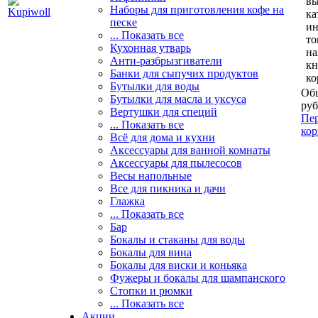
вы
Наборы для приготовления кофе на
ка
песке
и
... Показать все
то
Кухонная утварь
н
Анти-разбрызгиватели
кн
Банки для сыпучих продуктов
ко
Бутылки для воды
Общ
Бутылки для масла и уксуса
руб
Вертушки для специй
Пер
... Показать все
кор
Всё для дома и кухни
Аксессуары для ванной комнаты
Аксессуары для пылесосов
Весы напольные
Все для пикника и дачи
Глажка
... Показать все
Бар
Бокалы и стаканы для воды
Бокалы для вина
Бокалы для виски и коньяка
Фужеры и бокалы для шампанского
Стопки и рюмки
... Показать все
Акции