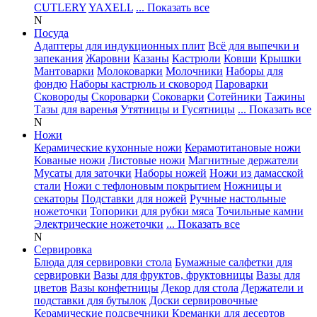
CUTLERY
YAXELL
... Показать все
N
Посуда
Адаптеры для индукционных плит
Всё для выпечки и
запекания
Жаровни
Казаны
Кастрюли
Ковши
Крышки
Мантоварки
Молоковарки
Молочники
Наборы для
фондю
Наборы кастрюль и сковород
Пароварки
Сковороды
Скороварки
Соковарки
Сотейники
Тажины
Тазы для варенья
Утятницы и Гусятницы
... Показать все
N
Ножи
Керамические кухонные ножи
Керамотитановые ножи
Кованые ножи
Листовые ножи
Магнитные держатели
Мусаты для заточки
Наборы ножей
Ножи из дамасской
стали
Ножи с тефлоновым покрытием
Ножницы и
секаторы
Подставки для ножей
Ручные настольные
ножеточки
Топорики для рубки мяса
Точильные камни
Электрические ножеточки
... Показать все
N
Сервировка
Блюда для сервировки стола
Бумажные салфетки для
сервировки
Вазы для фруктов, фруктовницы
Вазы для
цветов
Вазы конфетницы
Декор для стола
Держатели и
подставки для бутылок
Доски сервировочные
Керамические подсвечники
Креманки для десертов