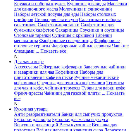
Кружки и наборы кружек
Кувшины для воды
Масленки
для сливочного масла
Молочники и сливочники
Наборы детской посуды для еды
Наборы столовых
приборов
Пиалы для чая и супа
Салатники и наборы
салатников
Салфетки-подставки
Салфетницы для
бумажных салфеток
Сахарницы
Соусники и соусницы
Столовые тарелки
Супницы с крышкой
Тарелки
менажницы
Фарфоровые селедочницы
Фарфоровые
столовые сервизы
Фарфоровые чайные сервизы
Чашки с
блюдцами
... Показать все
N
Для чая и кофе
Аксессуары
Гейзерные кофеварки
Заварочные чайники
и заварники для чая
Кофейники
Наборы для
приготовления кофе на песке
Ручные механические
кофемолки
Средства для очистки кофемашин
Термосы
для чая и кофе, чайники термосы
Турки для варки кофе
Френч-прессы
Чайники для газовой плиты
... Показать
все
N
Кухонная утварь
Анти-разбрызгиватели
Банки для сыпучих продуктов
Бутылки для воды
Бутылки для масла и уксуса
Вертушки для специй
Весы кухонные
Вешалка для
полотенец
Всё для нарезки и хранения сыра
Держатели