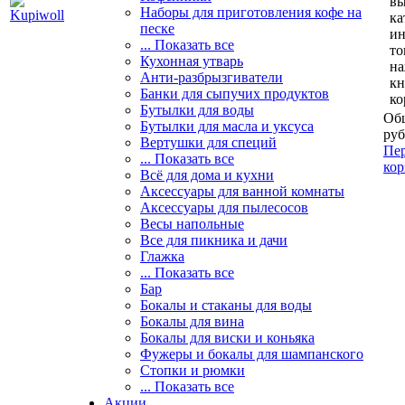
вы
Наборы для приготовления кофе на
ка
песке
и
... Показать все
то
Кухонная утварь
н
Анти-разбрызгиватели
кн
Банки для сыпучих продуктов
ко
Бутылки для воды
Общ
Бутылки для масла и уксуса
руб
Вертушки для специй
Пер
... Показать все
кор
Всё для дома и кухни
Аксессуары для ванной комнаты
Аксессуары для пылесосов
Весы напольные
Все для пикника и дачи
Глажка
... Показать все
Бар
Бокалы и стаканы для воды
Бокалы для вина
Бокалы для виски и коньяка
Фужеры и бокалы для шампанского
Стопки и рюмки
... Показать все
Акции