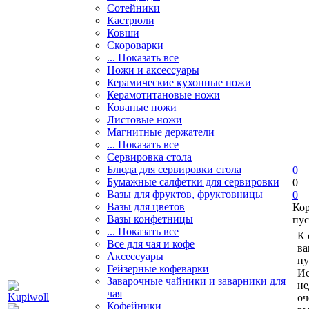
Сотейники
Кастрюли
Ковши
Скороварки
... Показать все
Ножи и аксессуары
Керамические кухонные ножи
Керамотитановые ножи
Кованые ножи
Листовые ножи
Магнитные держатели
... Показать все
Сервировка стола
Блюда для сервировки стола
0
Бумажные салфетки для сервировки
0
Вазы для фруктов, фруктовницы
0
Вазы для цветов
Ко
Вазы конфетницы
пус
... Показать все
К 
Все для чая и кофе
ва
Аксессуары
пу
Гейзерные кофеварки
Ис
Заварочные чайники и заварники для
не
чая
оч
Кофейники