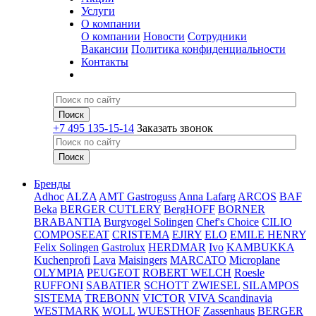
Услуги
О компании
О компании
Новости
Сотрудники
Вакансии
Политика конфиденциальности
Контакты
+7 495 135-15-14
Заказать звонок
Бренды
Adhoc
ALZA
AMT Gastroguss
Anna Lafarg
ARCOS
BAF
Beka
BERGER CUTLERY
BergHOFF
BORNER
BRABANTIA
Burgvogel Solingen
Chef's Choice
CILIO
COMPOSEEAT
CRISTEMA
EJIRY
ELO
EMILE HENRY
Felix Solingen
Gastrolux
HERDMAR
Ivo
KAMBUKKA
Kuchenprofi
Lava
Maisingers
MARCATO
Microplane
OLYMPIA
PEUGEOT
ROBERT WELCH
Roesle
RUFFONI
SABATIER
SCHOTT ZWIESEL
SILAMPOS
SISTEMA
TREBONN
VICTOR
VIVA Scandinavia
WESTMARK
WOLL
WUESTHOF
Zassenhaus
BERGER