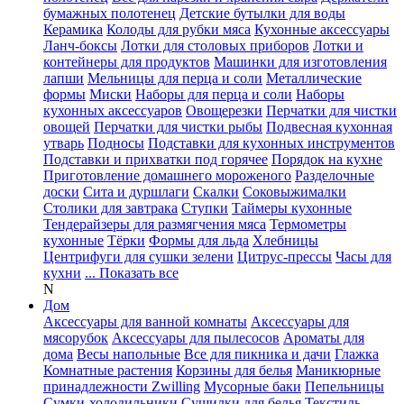
бумажных полотенец
Детские бутылки для воды
Керамика
Колоды для рубки мяса
Кухонные аксессуары
Ланч-боксы
Лотки для столовых приборов
Лотки и
контейнеры для продуктов
Машинки для изготовления
лапши
Мельницы для перца и соли
Металлические
формы
Миски
Наборы для перца и соли
Наборы
кухонных аксессуаров
Овощерезки
Перчатки для чистки
овощей
Перчатки для чистки рыбы
Подвесная кухонная
утварь
Подносы
Подставки для кухонных инструментов
Подставки и прихватки под горячее
Порядок на кухне
Приготовление домашнего мороженого
Разделочные
доски
Сита и дуршлаги
Скалки
Соковыжималки
Столики для завтрака
Ступки
Таймеры кухонные
Тендерайзеры для размягчения мяса
Термометры
кухонные
Тёрки
Формы для льда
Хлебницы
Центрифуги для сушки зелени
Цитрус-прессы
Часы для
кухни
... Показать все
N
Дом
Аксессуары для ванной комнаты
Аксессуары для
мясорубок
Аксессуары для пылесосов
Ароматы для
дома
Весы напольные
Все для пикника и дачи
Глажка
Комнатные растения
Корзины для белья
Маникюрные
принадлежности Zwilling
Мусорные баки
Пепельницы
Сумки-холодильники
Сушилки для белья
Текстиль