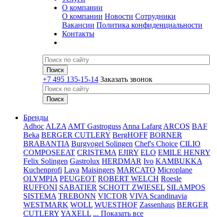
О компании
О компании
Новости
Сотрудники
Вакансии
Политика конфиденциальности
Контакты
+7 495 135-15-14
Заказать звонок
Бренды
Adhoc
ALZA
AMT Gastroguss
Anna Lafarg
ARCOS
BAF
Beka
BERGER CUTLERY
BergHOFF
BORNER
BRABANTIA
Burgvogel Solingen
Chef's Choice
CILIO
COMPOSEEAT
CRISTEMA
EJIRY
ELO
EMILE HENRY
Felix Solingen
Gastrolux
HERDMAR
Ivo
KAMBUKKA
Kuchenprofi
Lava
Maisingers
MARCATO
Microplane
OLYMPIA
PEUGEOT
ROBERT WELCH
Roesle
RUFFONI
SABATIER
SCHOTT ZWIESEL
SILAMPOS
SISTEMA
TREBONN
VICTOR
VIVA Scandinavia
WESTMARK
WOLL
WUESTHOF
Zassenhaus
BERGER
CUTLERY
YAXELL
... Показать все