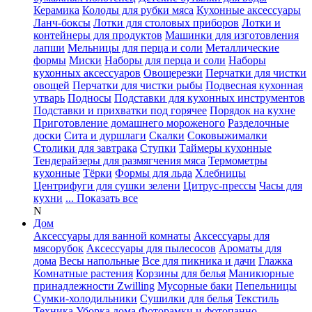
Керамика
Колоды для рубки мяса
Кухонные аксессуары
Ланч-боксы
Лотки для столовых приборов
Лотки и
контейнеры для продуктов
Машинки для изготовления
лапши
Мельницы для перца и соли
Металлические
формы
Миски
Наборы для перца и соли
Наборы
кухонных аксессуаров
Овощерезки
Перчатки для чистки
овощей
Перчатки для чистки рыбы
Подвесная кухонная
утварь
Подносы
Подставки для кухонных инструментов
Подставки и прихватки под горячее
Порядок на кухне
Приготовление домашнего мороженого
Разделочные
доски
Сита и дуршлаги
Скалки
Соковыжималки
Столики для завтрака
Ступки
Таймеры кухонные
Тендерайзеры для размягчения мяса
Термометры
кухонные
Тёрки
Формы для льда
Хлебницы
Центрифуги для сушки зелени
Цитрус-прессы
Часы для
кухни
... Показать все
N
Дом
Аксессуары для ванной комнаты
Аксессуары для
мясорубок
Аксессуары для пылесосов
Ароматы для
дома
Весы напольные
Все для пикника и дачи
Глажка
Комнатные растения
Корзины для белья
Маникюрные
принадлежности Zwilling
Мусорные баки
Пепельницы
Сумки-холодильники
Сушилки для белья
Текстиль
Техника
Уборка дома
Фоторамки и фотопанно
...