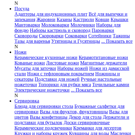
N
Посуда
Адаптеры для индукционных плит
Всё для выпечки и
запекания
Жаровни
Казаны
Кастрюли
Ковши
Крышки
Мантоварки
Молоковарки
Молочники
Наборы для
фондю
Наборы кастрюль и сковород
Пароварки
Сковороды
Скороварки
Соковарки
Сотейники
Тажины
Тазы для варенья
Утятницы и Гусятницы
... Показать все
N
Ножи
Керамические кухонные ножи
Керамотитановые ножи
Кованые ножи
Листовые ножи
Магнитные держатели
Мусаты для заточки
Наборы ножей
Ножи из дамасской
стали
Ножи с тефлоновым покрытием
Ножницы и
секаторы
Подставки для ножей
Ручные настольные
ножеточки
Топорики для рубки мяса
Точильные камни
Электрические ножеточки
... Показать все
N
Сервировка
Блюда для сервировки стола
Бумажные салфетки для
сервировки
Вазы для фруктов, фруктовницы
Вазы для
цветов
Вазы конфетницы
Декор для стола
Держатели и
подставки для бутылок
Доски сервировочные
Керамические подсвечники
Креманки для десертов
Кружки и наборы кружек
Кувшины для воды
Масленки