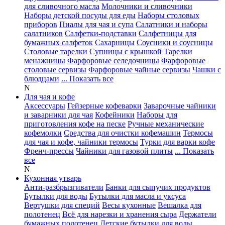
для сливочного масла
Молочники и сливочники
Наборы детской посуды для еды
Наборы столовых
приборов
Пиалы для чая и супа
Салатники и наборы
салатников
Салфетки-подставки
Салфетницы для
бумажных салфеток
Сахарницы
Соусники и соусницы
Столовые тарелки
Супницы с крышкой
Тарелки
менажницы
Фарфоровые селедочницы
Фарфоровые
столовые сервизы
Фарфоровые чайные сервизы
Чашки с
блюдцами
... Показать все
N
Для чая и кофе
Аксессуары
Гейзерные кофеварки
Заварочные чайники
и заварники для чая
Кофейники
Наборы для
приготовления кофе на песке
Ручные механические
кофемолки
Средства для очистки кофемашин
Термосы
для чая и кофе, чайники термосы
Турки для варки кофе
Френч-прессы
Чайники для газовой плиты
... Показать
все
N
Кухонная утварь
Анти-разбрызгиватели
Банки для сыпучих продуктов
Бутылки для воды
Бутылки для масла и уксуса
Вертушки для специй
Весы кухонные
Вешалка для
полотенец
Всё для нарезки и хранения сыра
Держатели
бумажных полотенец
Детские бутылки для воды