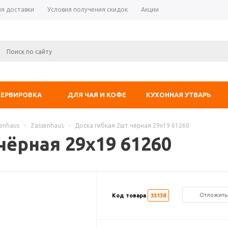
ия доставки
Условия получения скидок
Акции
СЕРВИРОВКА
ДЛЯ ЧАЯ И КОФЕ
КУХОННАЯ УТВАРЬ
enhaus
-
Zassenhaus
-
Доска гибкая 2шт чёрная 29х19 61260
чёрная 29х19 61260
Отложить
Код товара
33138