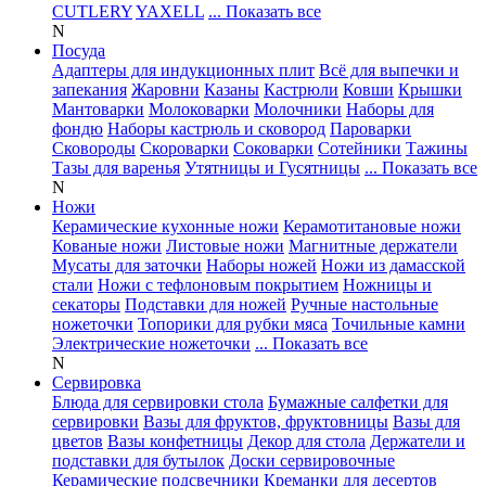
CUTLERY
YAXELL
... Показать все
N
Посуда
Адаптеры для индукционных плит
Всё для выпечки и
запекания
Жаровни
Казаны
Кастрюли
Ковши
Крышки
Мантоварки
Молоковарки
Молочники
Наборы для
фондю
Наборы кастрюль и сковород
Пароварки
Сковороды
Скороварки
Соковарки
Сотейники
Тажины
Тазы для варенья
Утятницы и Гусятницы
... Показать все
N
Ножи
Керамические кухонные ножи
Керамотитановые ножи
Кованые ножи
Листовые ножи
Магнитные держатели
Мусаты для заточки
Наборы ножей
Ножи из дамасской
стали
Ножи с тефлоновым покрытием
Ножницы и
секаторы
Подставки для ножей
Ручные настольные
ножеточки
Топорики для рубки мяса
Точильные камни
Электрические ножеточки
... Показать все
N
Сервировка
Блюда для сервировки стола
Бумажные салфетки для
сервировки
Вазы для фруктов, фруктовницы
Вазы для
цветов
Вазы конфетницы
Декор для стола
Держатели и
подставки для бутылок
Доски сервировочные
Керамические подсвечники
Креманки для десертов