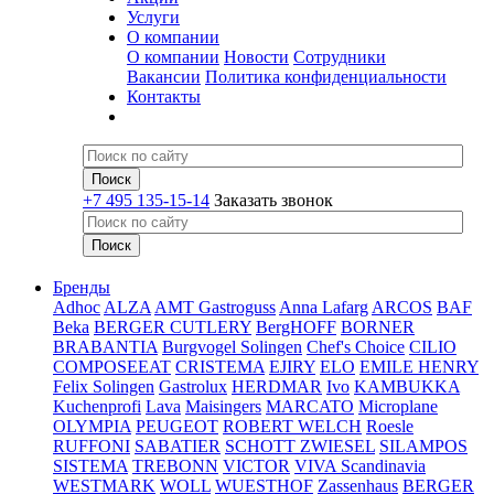
Услуги
О компании
О компании
Новости
Сотрудники
Вакансии
Политика конфиденциальности
Контакты
+7 495 135-15-14
Заказать звонок
Бренды
Adhoc
ALZA
AMT Gastroguss
Anna Lafarg
ARCOS
BAF
Beka
BERGER CUTLERY
BergHOFF
BORNER
BRABANTIA
Burgvogel Solingen
Chef's Choice
CILIO
COMPOSEEAT
CRISTEMA
EJIRY
ELO
EMILE HENRY
Felix Solingen
Gastrolux
HERDMAR
Ivo
KAMBUKKA
Kuchenprofi
Lava
Maisingers
MARCATO
Microplane
OLYMPIA
PEUGEOT
ROBERT WELCH
Roesle
RUFFONI
SABATIER
SCHOTT ZWIESEL
SILAMPOS
SISTEMA
TREBONN
VICTOR
VIVA Scandinavia
WESTMARK
WOLL
WUESTHOF
Zassenhaus
BERGER