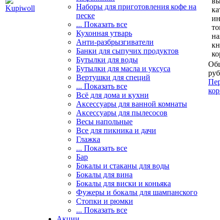
вы
Наборы для приготовления кофе на
ка
песке
и
... Показать все
то
Кухонная утварь
н
Анти-разбрызгиватели
кн
Банки для сыпучих продуктов
ко
Бутылки для воды
Общ
Бутылки для масла и уксуса
руб
Вертушки для специй
Пер
... Показать все
кор
Всё для дома и кухни
Аксессуары для ванной комнаты
Аксессуары для пылесосов
Весы напольные
Все для пикника и дачи
Глажка
... Показать все
Бар
Бокалы и стаканы для воды
Бокалы для вина
Бокалы для виски и коньяка
Фужеры и бокалы для шампанского
Стопки и рюмки
... Показать все
Акции