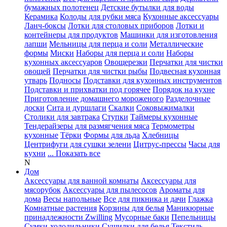
бумажных полотенец
Детские бутылки для воды
Керамика
Колоды для рубки мяса
Кухонные аксессуары
Ланч-боксы
Лотки для столовых приборов
Лотки и
контейнеры для продуктов
Машинки для изготовления
лапши
Мельницы для перца и соли
Металлические
формы
Миски
Наборы для перца и соли
Наборы
кухонных аксессуаров
Овощерезки
Перчатки для чистки
овощей
Перчатки для чистки рыбы
Подвесная кухонная
утварь
Подносы
Подставки для кухонных инструментов
Подставки и прихватки под горячее
Порядок на кухне
Приготовление домашнего мороженого
Разделочные
доски
Сита и дуршлаги
Скалки
Соковыжималки
Столики для завтрака
Ступки
Таймеры кухонные
Тендерайзеры для размягчения мяса
Термометры
кухонные
Тёрки
Формы для льда
Хлебницы
Центрифуги для сушки зелени
Цитрус-прессы
Часы для
кухни
... Показать все
N
Дом
Аксессуары для ванной комнаты
Аксессуары для
мясорубок
Аксессуары для пылесосов
Ароматы для
дома
Весы напольные
Все для пикника и дачи
Глажка
Комнатные растения
Корзины для белья
Маникюрные
принадлежности Zwilling
Мусорные баки
Пепельницы
Сумки-холодильники
Сушилки для белья
Текстиль