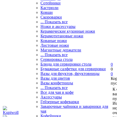
Сотейники
Кастрюли
Ковши
Скороварки
... Показать все
Ножи и аксессуары
Керамические кухонные ножи
Керамотитановые ножи
Кованые ножи
Листовые ножи
Магнитные держатели
... Показать все
Сервировка стола
Блюда для сервировки стола
0
Бумажные салфетки для сервировки
0
Вазы для фруктов, фруктовницы
0
Вазы для цветов
Ко
Вазы конфетницы
пус
... Показать все
К 
Все для чая и кофе
ва
Аксессуары
пу
Гейзерные кофеварки
Ис
Заварочные чайники и заварники для
не
чая
оч
Кофейники