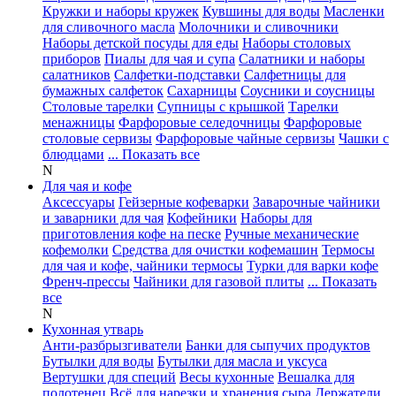
Кружки и наборы кружек
Кувшины для воды
Масленки
для сливочного масла
Молочники и сливочники
Наборы детской посуды для еды
Наборы столовых
приборов
Пиалы для чая и супа
Салатники и наборы
салатников
Салфетки-подставки
Салфетницы для
бумажных салфеток
Сахарницы
Соусники и соусницы
Столовые тарелки
Супницы с крышкой
Тарелки
менажницы
Фарфоровые селедочницы
Фарфоровые
столовые сервизы
Фарфоровые чайные сервизы
Чашки с
блюдцами
... Показать все
N
Для чая и кофе
Аксессуары
Гейзерные кофеварки
Заварочные чайники
и заварники для чая
Кофейники
Наборы для
приготовления кофе на песке
Ручные механические
кофемолки
Средства для очистки кофемашин
Термосы
для чая и кофе, чайники термосы
Турки для варки кофе
Френч-прессы
Чайники для газовой плиты
... Показать
все
N
Кухонная утварь
Анти-разбрызгиватели
Банки для сыпучих продуктов
Бутылки для воды
Бутылки для масла и уксуса
Вертушки для специй
Весы кухонные
Вешалка для
полотенец
Всё для нарезки и хранения сыра
Держатели