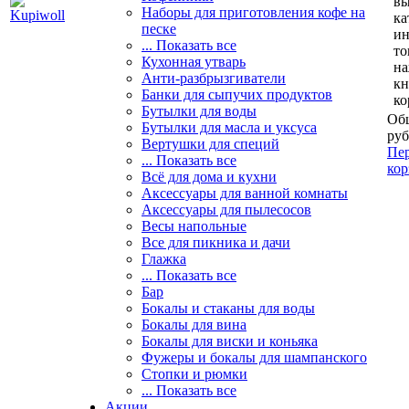
вы
Наборы для приготовления кофе на
ка
песке
и
... Показать все
то
Кухонная утварь
н
Анти-разбрызгиватели
кн
Банки для сыпучих продуктов
ко
Бутылки для воды
Общ
Бутылки для масла и уксуса
руб
Вертушки для специй
Пер
... Показать все
кор
Всё для дома и кухни
Аксессуары для ванной комнаты
Аксессуары для пылесосов
Весы напольные
Все для пикника и дачи
Глажка
... Показать все
Бар
Бокалы и стаканы для воды
Бокалы для вина
Бокалы для виски и коньяка
Фужеры и бокалы для шампанского
Стопки и рюмки
... Показать все
Акции