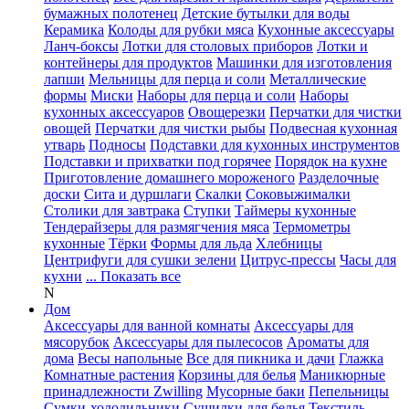
бумажных полотенец
Детские бутылки для воды
Керамика
Колоды для рубки мяса
Кухонные аксессуары
Ланч-боксы
Лотки для столовых приборов
Лотки и
контейнеры для продуктов
Машинки для изготовления
лапши
Мельницы для перца и соли
Металлические
формы
Миски
Наборы для перца и соли
Наборы
кухонных аксессуаров
Овощерезки
Перчатки для чистки
овощей
Перчатки для чистки рыбы
Подвесная кухонная
утварь
Подносы
Подставки для кухонных инструментов
Подставки и прихватки под горячее
Порядок на кухне
Приготовление домашнего мороженого
Разделочные
доски
Сита и дуршлаги
Скалки
Соковыжималки
Столики для завтрака
Ступки
Таймеры кухонные
Тендерайзеры для размягчения мяса
Термометры
кухонные
Тёрки
Формы для льда
Хлебницы
Центрифуги для сушки зелени
Цитрус-прессы
Часы для
кухни
... Показать все
N
Дом
Аксессуары для ванной комнаты
Аксессуары для
мясорубок
Аксессуары для пылесосов
Ароматы для
дома
Весы напольные
Все для пикника и дачи
Глажка
Комнатные растения
Корзины для белья
Маникюрные
принадлежности Zwilling
Мусорные баки
Пепельницы
Сумки-холодильники
Сушилки для белья
Текстиль