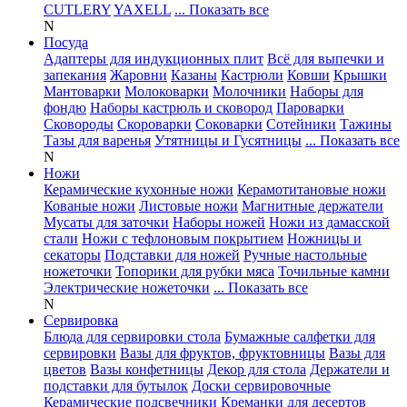
CUTLERY
YAXELL
... Показать все
N
Посуда
Адаптеры для индукционных плит
Всё для выпечки и
запекания
Жаровни
Казаны
Кастрюли
Ковши
Крышки
Мантоварки
Молоковарки
Молочники
Наборы для
фондю
Наборы кастрюль и сковород
Пароварки
Сковороды
Скороварки
Соковарки
Сотейники
Тажины
Тазы для варенья
Утятницы и Гусятницы
... Показать все
N
Ножи
Керамические кухонные ножи
Керамотитановые ножи
Кованые ножи
Листовые ножи
Магнитные держатели
Мусаты для заточки
Наборы ножей
Ножи из дамасской
стали
Ножи с тефлоновым покрытием
Ножницы и
секаторы
Подставки для ножей
Ручные настольные
ножеточки
Топорики для рубки мяса
Точильные камни
Электрические ножеточки
... Показать все
N
Сервировка
Блюда для сервировки стола
Бумажные салфетки для
сервировки
Вазы для фруктов, фруктовницы
Вазы для
цветов
Вазы конфетницы
Декор для стола
Держатели и
подставки для бутылок
Доски сервировочные
Керамические подсвечники
Креманки для десертов