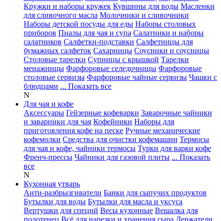
Кружки и наборы кружек
Кувшины для воды
Масленки
для сливочного масла
Молочники и сливочники
Наборы детской посуды для еды
Наборы столовых
приборов
Пиалы для чая и супа
Салатники и наборы
салатников
Салфетки-подставки
Салфетницы для
бумажных салфеток
Сахарницы
Соусники и соусницы
Столовые тарелки
Супницы с крышкой
Тарелки
менажницы
Фарфоровые селедочницы
Фарфоровые
столовые сервизы
Фарфоровые чайные сервизы
Чашки с
блюдцами
... Показать все
N
Для чая и кофе
Аксессуары
Гейзерные кофеварки
Заварочные чайники
и заварники для чая
Кофейники
Наборы для
приготовления кофе на песке
Ручные механические
кофемолки
Средства для очистки кофемашин
Термосы
для чая и кофе, чайники термосы
Турки для варки кофе
Френч-прессы
Чайники для газовой плиты
... Показать
все
N
Кухонная утварь
Анти-разбрызгиватели
Банки для сыпучих продуктов
Бутылки для воды
Бутылки для масла и уксуса
Вертушки для специй
Весы кухонные
Вешалка для
полотенец
Всё для нарезки и хранения сыра
Держатели