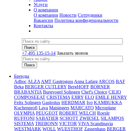
Услуги
О компании
О компании
Новости
Сотрудники
Вакансии
Политика конфиденциальности
Контакты
+7 495 135-15-14
Заказать звонок
Бренды
Adhoc
ALZA
AMT Gastroguss
Anna Lafarg
ARCOS
BAF
Beka
BERGER CUTLERY
BergHOFF
BORNER
BRABANTIA
Burgvogel Solingen
Chef's Choice
CILIO
COMPOSEEAT
CRISTEMA
EJIRY
ELO
EMILE HENRY
Felix Solingen
Gastrolux
HERDMAR
Ivo
KAMBUKKA
Kuchenprofi
Lava
Maisingers
MARCATO
Microplane
OLYMPIA
PEUGEOT
ROBERT WELCH
Roesle
RUFFONI
SABATIER
SCHOTT ZWIESEL
SILAMPOS
SISTEMA
TREBONN
VICTOR
VIVA Scandinavia
WESTMARK
WOLL
WUESTHOF
Zassenhaus
BERGER