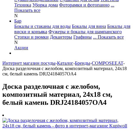
Техника
Уборка дома
Фоторамки и фотопанно
...
Показать все
N
Бар
Бокалы и стаканы для воды
Бокалы для вина
Бокалы для
виски и коньяка
Фужеры и бокалы для шампанского
Стопки и рюмки
Декантеры
Графины
... Показать все
N
Акции
Интернет магазин посуды
-
Каталог
-
Бренды
-
COMPOSEEAT
-
Доска разделочная с желобом, композитный материал, 24x18
см, белый камень DRJ24184057OA4
Доска разделочная с желобом,
композитный материал, 24x18 см,
белый камень DRJ24184057OA4