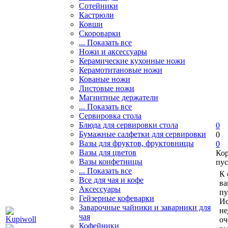
Сотейники
Кастрюли
Ковши
Скороварки
... Показать все
Ножи и аксессуары
Керамические кухонные ножи
Керамотитановые ножи
Кованые ножи
Листовые ножи
Магнитные держатели
... Показать все
Сервировка стола
Блюда для сервировки стола
0
Бумажные салфетки для сервировки
0
Вазы для фруктов, фруктовницы
0
Вазы для цветов
Ко
Вазы конфетницы
пус
... Показать все
К 
Все для чая и кофе
ва
Аксессуары
пу
Гейзерные кофеварки
Ис
Заварочные чайники и заварники для
не
чая
оч
Кофейники