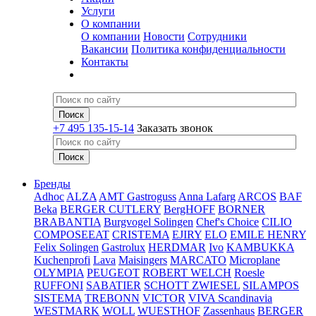
Услуги
О компании
О компании
Новости
Сотрудники
Вакансии
Политика конфиденциальности
Контакты
+7 495 135-15-14
Заказать звонок
Бренды
Adhoc
ALZA
AMT Gastroguss
Anna Lafarg
ARCOS
BAF
Beka
BERGER CUTLERY
BergHOFF
BORNER
BRABANTIA
Burgvogel Solingen
Chef's Choice
CILIO
COMPOSEEAT
CRISTEMA
EJIRY
ELO
EMILE HENRY
Felix Solingen
Gastrolux
HERDMAR
Ivo
KAMBUKKA
Kuchenprofi
Lava
Maisingers
MARCATO
Microplane
OLYMPIA
PEUGEOT
ROBERT WELCH
Roesle
RUFFONI
SABATIER
SCHOTT ZWIESEL
SILAMPOS
SISTEMA
TREBONN
VICTOR
VIVA Scandinavia
WESTMARK
WOLL
WUESTHOF
Zassenhaus
BERGER