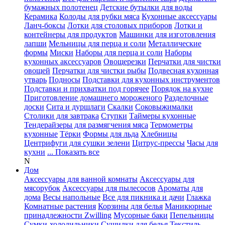
бумажных полотенец
Детские бутылки для воды
Керамика
Колоды для рубки мяса
Кухонные аксессуары
Ланч-боксы
Лотки для столовых приборов
Лотки и
контейнеры для продуктов
Машинки для изготовления
лапши
Мельницы для перца и соли
Металлические
формы
Миски
Наборы для перца и соли
Наборы
кухонных аксессуаров
Овощерезки
Перчатки для чистки
овощей
Перчатки для чистки рыбы
Подвесная кухонная
утварь
Подносы
Подставки для кухонных инструментов
Подставки и прихватки под горячее
Порядок на кухне
Приготовление домашнего мороженого
Разделочные
доски
Сита и дуршлаги
Скалки
Соковыжималки
Столики для завтрака
Ступки
Таймеры кухонные
Тендерайзеры для размягчения мяса
Термометры
кухонные
Тёрки
Формы для льда
Хлебницы
Центрифуги для сушки зелени
Цитрус-прессы
Часы для
кухни
... Показать все
N
Дом
Аксессуары для ванной комнаты
Аксессуары для
мясорубок
Аксессуары для пылесосов
Ароматы для
дома
Весы напольные
Все для пикника и дачи
Глажка
Комнатные растения
Корзины для белья
Маникюрные
принадлежности Zwilling
Мусорные баки
Пепельницы
Сумки-холодильники
Сушилки для белья
Текстиль