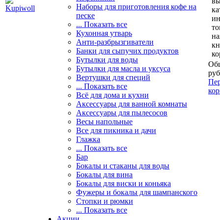
вы
Наборы для приготовления кофе на
ка
песке
и
... Показать все
то
Кухонная утварь
н
Анти-разбрызгиватели
кн
Банки для сыпучих продуктов
ко
Бутылки для воды
Общ
Бутылки для масла и уксуса
руб
Вертушки для специй
Пер
... Показать все
кор
Всё для дома и кухни
Аксессуары для ванной комнаты
Аксессуары для пылесосов
Весы напольные
Все для пикника и дачи
Глажка
... Показать все
Бар
Бокалы и стаканы для воды
Бокалы для вина
Бокалы для виски и коньяка
Фужеры и бокалы для шампанского
Стопки и рюмки
... Показать все
Акции