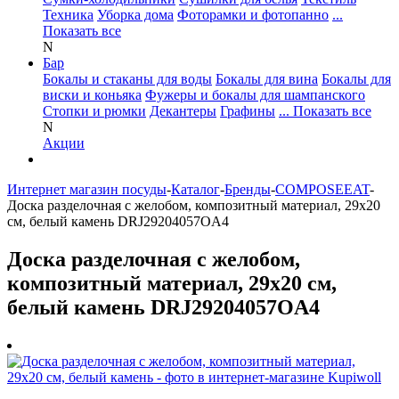
Техника
Уборка дома
Фоторамки и фотопанно
...
Показать все
N
Бар
Бокалы и стаканы для воды
Бокалы для вина
Бокалы для
виски и коньяка
Фужеры и бокалы для шампанского
Стопки и рюмки
Декантеры
Графины
... Показать все
N
Акции
Интернет магазин посуды
-
Каталог
-
Бренды
-
COMPOSEEAT
-
Доска разделочная с желобом, композитный материал, 29x20
см, белый камень DRJ29204057OA4
Доска разделочная с желобом,
композитный материал, 29x20 см,
белый камень DRJ29204057OA4