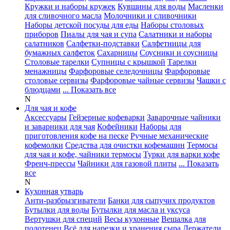
Кружки и наборы кружек
Кувшины для воды
Масленки
для сливочного масла
Молочники и сливочники
Наборы детской посуды для еды
Наборы столовых
приборов
Пиалы для чая и супа
Салатники и наборы
салатников
Салфетки-подставки
Салфетницы для
бумажных салфеток
Сахарницы
Соусники и соусницы
Столовые тарелки
Супницы с крышкой
Тарелки
менажницы
Фарфоровые селедочницы
Фарфоровые
столовые сервизы
Фарфоровые чайные сервизы
Чашки с
блюдцами
... Показать все
N
Для чая и кофе
Аксессуары
Гейзерные кофеварки
Заварочные чайники
и заварники для чая
Кофейники
Наборы для
приготовления кофе на песке
Ручные механические
кофемолки
Средства для очистки кофемашин
Термосы
для чая и кофе, чайники термосы
Турки для варки кофе
Френч-прессы
Чайники для газовой плиты
... Показать
все
N
Кухонная утварь
Анти-разбрызгиватели
Банки для сыпучих продуктов
Бутылки для воды
Бутылки для масла и уксуса
Вертушки для специй
Весы кухонные
Вешалка для
полотенец
Всё для нарезки и хранения сыра
Держатели