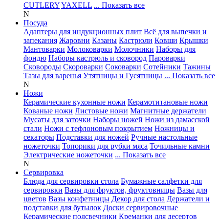
CUTLERY
YAXELL
... Показать все
N
Посуда
Адаптеры для индукционных плит
Всё для выпечки и
запекания
Жаровни
Казаны
Кастрюли
Ковши
Крышки
Мантоварки
Молоковарки
Молочники
Наборы для
фондю
Наборы кастрюль и сковород
Пароварки
Сковороды
Скороварки
Соковарки
Сотейники
Тажины
Тазы для варенья
Утятницы и Гусятницы
... Показать все
N
Ножи
Керамические кухонные ножи
Керамотитановые ножи
Кованые ножи
Листовые ножи
Магнитные держатели
Мусаты для заточки
Наборы ножей
Ножи из дамасской
стали
Ножи с тефлоновым покрытием
Ножницы и
секаторы
Подставки для ножей
Ручные настольные
ножеточки
Топорики для рубки мяса
Точильные камни
Электрические ножеточки
... Показать все
N
Сервировка
Блюда для сервировки стола
Бумажные салфетки для
сервировки
Вазы для фруктов, фруктовницы
Вазы для
цветов
Вазы конфетницы
Декор для стола
Держатели и
подставки для бутылок
Доски сервировочные
Керамические подсвечники
Креманки для десертов