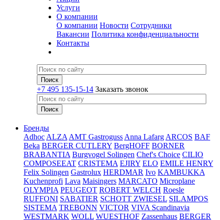
Услуги
О компании
О компании
Новости
Сотрудники
Вакансии
Политика конфиденциальности
Контакты
+7 495 135-15-14
Заказать звонок
Бренды
Adhoc
ALZA
AMT Gastroguss
Anna Lafarg
ARCOS
BAF
Beka
BERGER CUTLERY
BergHOFF
BORNER
BRABANTIA
Burgvogel Solingen
Chef's Choice
CILIO
COMPOSEEAT
CRISTEMA
EJIRY
ELO
EMILE HENRY
Felix Solingen
Gastrolux
HERDMAR
Ivo
KAMBUKKA
Kuchenprofi
Lava
Maisingers
MARCATO
Microplane
OLYMPIA
PEUGEOT
ROBERT WELCH
Roesle
RUFFONI
SABATIER
SCHOTT ZWIESEL
SILAMPOS
SISTEMA
TREBONN
VICTOR
VIVA Scandinavia
WESTMARK
WOLL
WUESTHOF
Zassenhaus
BERGER