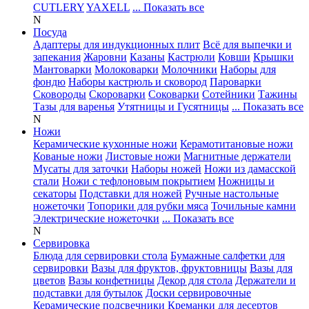
CUTLERY
YAXELL
... Показать все
N
Посуда
Адаптеры для индукционных плит
Всё для выпечки и
запекания
Жаровни
Казаны
Кастрюли
Ковши
Крышки
Мантоварки
Молоковарки
Молочники
Наборы для
фондю
Наборы кастрюль и сковород
Пароварки
Сковороды
Скороварки
Соковарки
Сотейники
Тажины
Тазы для варенья
Утятницы и Гусятницы
... Показать все
N
Ножи
Керамические кухонные ножи
Керамотитановые ножи
Кованые ножи
Листовые ножи
Магнитные держатели
Мусаты для заточки
Наборы ножей
Ножи из дамасской
стали
Ножи с тефлоновым покрытием
Ножницы и
секаторы
Подставки для ножей
Ручные настольные
ножеточки
Топорики для рубки мяса
Точильные камни
Электрические ножеточки
... Показать все
N
Сервировка
Блюда для сервировки стола
Бумажные салфетки для
сервировки
Вазы для фруктов, фруктовницы
Вазы для
цветов
Вазы конфетницы
Декор для стола
Держатели и
подставки для бутылок
Доски сервировочные
Керамические подсвечники
Креманки для десертов