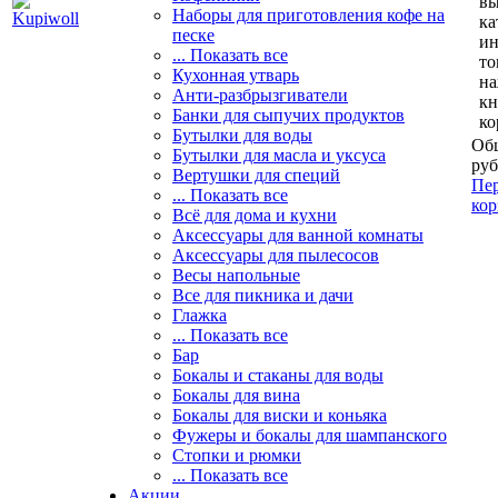
вы
Наборы для приготовления кофе на
ка
песке
и
... Показать все
то
Кухонная утварь
н
Анти-разбрызгиватели
кн
Банки для сыпучих продуктов
ко
Бутылки для воды
Общ
Бутылки для масла и уксуса
руб
Вертушки для специй
Пер
... Показать все
кор
Всё для дома и кухни
Аксессуары для ванной комнаты
Аксессуары для пылесосов
Весы напольные
Все для пикника и дачи
Глажка
... Показать все
Бар
Бокалы и стаканы для воды
Бокалы для вина
Бокалы для виски и коньяка
Фужеры и бокалы для шампанского
Стопки и рюмки
... Показать все
Акции