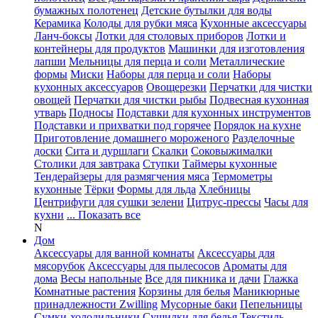
бумажных полотенец
Детские бутылки для воды
Керамика
Колоды для рубки мяса
Кухонные аксессуары
Ланч-боксы
Лотки для столовых приборов
Лотки и
контейнеры для продуктов
Машинки для изготовления
лапши
Мельницы для перца и соли
Металлические
формы
Миски
Наборы для перца и соли
Наборы
кухонных аксессуаров
Овощерезки
Перчатки для чистки
овощей
Перчатки для чистки рыбы
Подвесная кухонная
утварь
Подносы
Подставки для кухонных инструментов
Подставки и прихватки под горячее
Порядок на кухне
Приготовление домашнего мороженого
Разделочные
доски
Сита и дуршлаги
Скалки
Соковыжималки
Столики для завтрака
Ступки
Таймеры кухонные
Тендерайзеры для размягчения мяса
Термометры
кухонные
Тёрки
Формы для льда
Хлебницы
Центрифуги для сушки зелени
Цитрус-прессы
Часы для
кухни
... Показать все
N
Дом
Аксессуары для ванной комнаты
Аксессуары для
мясорубок
Аксессуары для пылесосов
Ароматы для
дома
Весы напольные
Все для пикника и дачи
Глажка
Комнатные растения
Корзины для белья
Маникюрные
принадлежности Zwilling
Мусорные баки
Пепельницы
Сумки-холодильники
Сушилки для белья
Текстиль