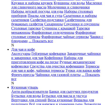
Кружки и наборы кружек
Кувшины для воды
Масленки
для сливочного масла
Молочники и сливочники
Наборы детской посуды для еды
Наборы столовых
приборов
Пиалы для чая и супа
Салатники и наборы
салатников
Салфетки-подставки
Салфетницы для
бумажных салфеток
Сахарницы
Соусники и соусницы
Столовые тарелки
Супницы с крышкой
Тарелки
менажницы
Фарфоровые селедочницы
Фарфоровые
столовые сервизы
Фарфоровые чайные сервизы
Чашки с
блюдцами
... Показать все
N
Для чая и кофе
Аксессуары
Гейзерные кофеварки
Заварочные чайники
и заварники для чая
Кофейники
Наборы для
приготовления кофе на песке
Ручные механические
кофемолки
Средства для очистки кофемашин
Термосы
для чая и кофе, чайники термосы
Турки для варки кофе
Френч-прессы
Чайники для газовой плиты
... Показать
все
N
Кухонная утварь
Анти-разбрызгиватели
Банки для сыпучих продуктов
Бутылки для воды
Бутылки для масла и уксуса
Вертушки для специй
Весы кухонные
Вешалка для
полотенец
Всё для нарезки и хранения сыра
Держатели