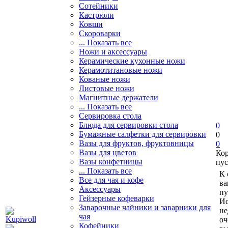
Сотейники
Кастрюли
Ковши
Скороварки
... Показать все
Ножи и аксессуары
Керамические кухонные ножи
Керамотитановые ножи
Кованые ножи
Листовые ножи
Магнитные держатели
... Показать все
Сервировка стола
Блюда для сервировки стола
0
Бумажные салфетки для сервировки
0
Вазы для фруктов, фруктовницы
0
Вазы для цветов
Ко
Вазы конфетницы
пус
... Показать все
К 
Все для чая и кофе
ва
Аксессуары
пу
Гейзерные кофеварки
Ис
Заварочные чайники и заварники для
не
чая
оч
Кофейники