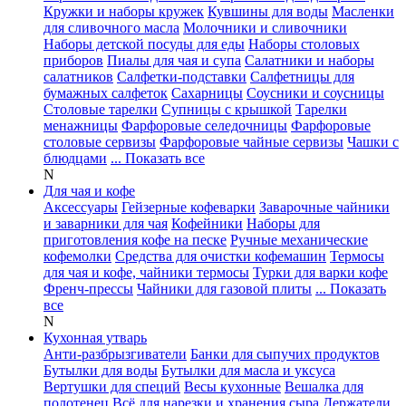
Кружки и наборы кружек
Кувшины для воды
Масленки
для сливочного масла
Молочники и сливочники
Наборы детской посуды для еды
Наборы столовых
приборов
Пиалы для чая и супа
Салатники и наборы
салатников
Салфетки-подставки
Салфетницы для
бумажных салфеток
Сахарницы
Соусники и соусницы
Столовые тарелки
Супницы с крышкой
Тарелки
менажницы
Фарфоровые селедочницы
Фарфоровые
столовые сервизы
Фарфоровые чайные сервизы
Чашки с
блюдцами
... Показать все
N
Для чая и кофе
Аксессуары
Гейзерные кофеварки
Заварочные чайники
и заварники для чая
Кофейники
Наборы для
приготовления кофе на песке
Ручные механические
кофемолки
Средства для очистки кофемашин
Термосы
для чая и кофе, чайники термосы
Турки для варки кофе
Френч-прессы
Чайники для газовой плиты
... Показать
все
N
Кухонная утварь
Анти-разбрызгиватели
Банки для сыпучих продуктов
Бутылки для воды
Бутылки для масла и уксуса
Вертушки для специй
Весы кухонные
Вешалка для
полотенец
Всё для нарезки и хранения сыра
Держатели