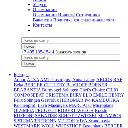
Услуги
О компании
О компании
Новости
Сотрудники
Вакансии
Политика конфиденциальности
Контакты
+7 495 135-15-14
Заказать звонок
Бренды
Adhoc
ALZA
AMT Gastroguss
Anna Lafarg
ARCOS
BAF
Beka
BERGER CUTLERY
BergHOFF
BORNER
BRABANTIA
Burgvogel Solingen
Chef's Choice
CILIO
COMPOSEEAT
CRISTEMA
EJIRY
ELO
EMILE HENRY
Felix Solingen
Gastrolux
HERDMAR
Ivo
KAMBUKKA
Kuchenprofi
Lava
Maisingers
MARCATO
Microplane
OLYMPIA
PEUGEOT
ROBERT WELCH
Roesle
RUFFONI
SABATIER
SCHOTT ZWIESEL
SILAMPOS
SISTEMA
TREBONN
VICTOR
VIVA Scandinavia
WESTMARK
WOLL
WUESTHOF
Zassenhaus
BERGER