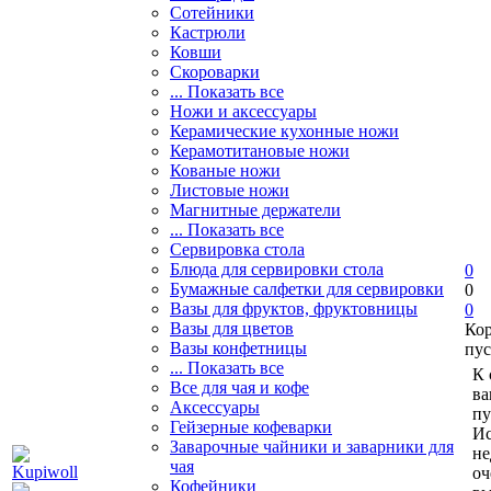
Сотейники
Кастрюли
Ковши
Скороварки
... Показать все
Ножи и аксессуары
Керамические кухонные ножи
Керамотитановые ножи
Кованые ножи
Листовые ножи
Магнитные держатели
... Показать все
Сервировка стола
Блюда для сервировки стола
0
Бумажные салфетки для сервировки
0
Вазы для фруктов, фруктовницы
0
Вазы для цветов
Ко
Вазы конфетницы
пус
... Показать все
К 
Все для чая и кофе
ва
Аксессуары
пу
Гейзерные кофеварки
Ис
Заварочные чайники и заварники для
не
чая
оч
Кофейники