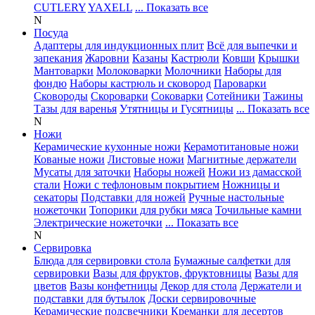
CUTLERY
YAXELL
... Показать все
N
Посуда
Адаптеры для индукционных плит
Всё для выпечки и
запекания
Жаровни
Казаны
Кастрюли
Ковши
Крышки
Мантоварки
Молоковарки
Молочники
Наборы для
фондю
Наборы кастрюль и сковород
Пароварки
Сковороды
Скороварки
Соковарки
Сотейники
Тажины
Тазы для варенья
Утятницы и Гусятницы
... Показать все
N
Ножи
Керамические кухонные ножи
Керамотитановые ножи
Кованые ножи
Листовые ножи
Магнитные держатели
Мусаты для заточки
Наборы ножей
Ножи из дамасской
стали
Ножи с тефлоновым покрытием
Ножницы и
секаторы
Подставки для ножей
Ручные настольные
ножеточки
Топорики для рубки мяса
Точильные камни
Электрические ножеточки
... Показать все
N
Сервировка
Блюда для сервировки стола
Бумажные салфетки для
сервировки
Вазы для фруктов, фруктовницы
Вазы для
цветов
Вазы конфетницы
Декор для стола
Держатели и
подставки для бутылок
Доски сервировочные
Керамические подсвечники
Креманки для десертов