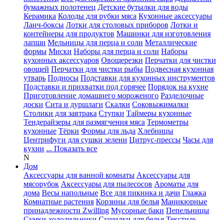
бумажных полотенец
Детские бутылки для воды
Керамика
Колоды для рубки мяса
Кухонные аксессуары
Ланч-боксы
Лотки для столовых приборов
Лотки и
контейнеры для продуктов
Машинки для изготовления
лапши
Мельницы для перца и соли
Металлические
формы
Миски
Наборы для перца и соли
Наборы
кухонных аксессуаров
Овощерезки
Перчатки для чистки
овощей
Перчатки для чистки рыбы
Подвесная кухонная
утварь
Подносы
Подставки для кухонных инструментов
Подставки и прихватки под горячее
Порядок на кухне
Приготовление домашнего мороженого
Разделочные
доски
Сита и дуршлаги
Скалки
Соковыжималки
Столики для завтрака
Ступки
Таймеры кухонные
Тендерайзеры для размягчения мяса
Термометры
кухонные
Тёрки
Формы для льда
Хлебницы
Центрифуги для сушки зелени
Цитрус-прессы
Часы для
кухни
... Показать все
N
Дом
Аксессуары для ванной комнаты
Аксессуары для
мясорубок
Аксессуары для пылесосов
Ароматы для
дома
Весы напольные
Все для пикника и дачи
Глажка
Комнатные растения
Корзины для белья
Маникюрные
принадлежности Zwilling
Мусорные баки
Пепельницы
Сумки-холодильники
Сушилки для белья
Текстиль