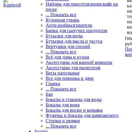
вы
Наборы для приготовления кофе на
ка
песке
и
... Показать все
то
Кухонная утварь
н
Анти-разбрызгиватели
кн
Банки для сыпучих продуктов
ко
Бутылки для воды
Общ
Бутылки для масла и уксуса
руб
Вертушки для специй
Пер
... Показать все
кор
Всё для дома и кухни
Аксессуары для ванной комнаты
Аксессуары для пылесосов
Весы напольные
Все для пикника и дачи
Глажка
... Показать все
Бар
Бокалы и стаканы для воды
Бокалы для вина
Бокалы для виски и коньяка
Фужеры и бокалы для шампанского
Стопки и рюмки
... Показать все
Акции