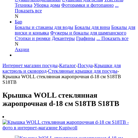
Техника
Уборка дома
Фоторамки и фотопанно
...
Показать все
N
Бар
Бокалы и стаканы для воды
Бокалы для вина
Бокалы для
виски и коньяка
Фужеры и бокалы для шампанского
Стопки и рюмки
Декантеры
Графины
... Показать все
N
Акции
Интернет магазин посуды
-
Каталог
-
Посуда
-
Крышки для
кастрюль и сковород
-
Стеклянные крышки для посуды
-
Крышка WOLL стеклянная жаропрочная d-18 см S18TB
S18TB
Крышка WOLL стеклянная
жаропрочная d-18 см S18TB S18TB