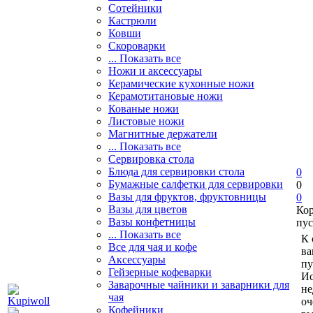
Сотейники
Кастрюли
Ковши
Скороварки
... Показать все
Ножи и аксессуары
Керамические кухонные ножи
Керамотитановые ножи
Кованые ножи
Листовые ножи
Магнитные держатели
... Показать все
Сервировка стола
Блюда для сервировки стола
0
Бумажные салфетки для сервировки
0
Вазы для фруктов, фруктовницы
0
Вазы для цветов
Ко
Вазы конфетницы
пус
... Показать все
К 
Все для чая и кофе
ва
Аксессуары
пу
Гейзерные кофеварки
Ис
Заварочные чайники и заварники для
не
чая
оч
Кофейники