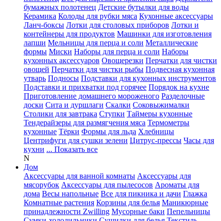
бумажных полотенец
Детские бутылки для воды
Керамика
Колоды для рубки мяса
Кухонные аксессуары
Ланч-боксы
Лотки для столовых приборов
Лотки и
контейнеры для продуктов
Машинки для изготовления
лапши
Мельницы для перца и соли
Металлические
формы
Миски
Наборы для перца и соли
Наборы
кухонных аксессуаров
Овощерезки
Перчатки для чистки
овощей
Перчатки для чистки рыбы
Подвесная кухонная
утварь
Подносы
Подставки для кухонных инструментов
Подставки и прихватки под горячее
Порядок на кухне
Приготовление домашнего мороженого
Разделочные
доски
Сита и дуршлаги
Скалки
Соковыжималки
Столики для завтрака
Ступки
Таймеры кухонные
Тендерайзеры для размягчения мяса
Термометры
кухонные
Тёрки
Формы для льда
Хлебницы
Центрифуги для сушки зелени
Цитрус-прессы
Часы для
кухни
... Показать все
N
Дом
Аксессуары для ванной комнаты
Аксессуары для
мясорубок
Аксессуары для пылесосов
Ароматы для
дома
Весы напольные
Все для пикника и дачи
Глажка
Комнатные растения
Корзины для белья
Маникюрные
принадлежности Zwilling
Мусорные баки
Пепельницы
Сумки-холодильники
Сушилки для белья
Текстиль