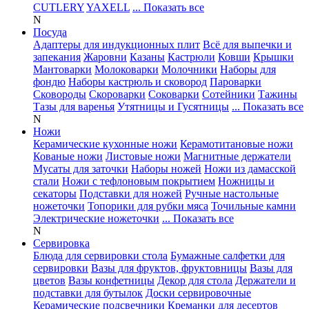
CUTLERY
YAXELL
... Показать все
N
Посуда
Адаптеры для индукционных плит
Всё для выпечки и
запекания
Жаровни
Казаны
Кастрюли
Ковши
Крышки
Мантоварки
Молоковарки
Молочники
Наборы для
фондю
Наборы кастрюль и сковород
Пароварки
Сковороды
Скороварки
Соковарки
Сотейники
Тажины
Тазы для варенья
Утятницы и Гусятницы
... Показать все
N
Ножи
Керамические кухонные ножи
Керамотитановые ножи
Кованые ножи
Листовые ножи
Магнитные держатели
Мусаты для заточки
Наборы ножей
Ножи из дамасской
стали
Ножи с тефлоновым покрытием
Ножницы и
секаторы
Подставки для ножей
Ручные настольные
ножеточки
Топорики для рубки мяса
Точильные камни
Электрические ножеточки
... Показать все
N
Сервировка
Блюда для сервировки стола
Бумажные салфетки для
сервировки
Вазы для фруктов, фруктовницы
Вазы для
цветов
Вазы конфетницы
Декор для стола
Держатели и
подставки для бутылок
Доски сервировочные
Керамические подсвечники
Креманки для десертов