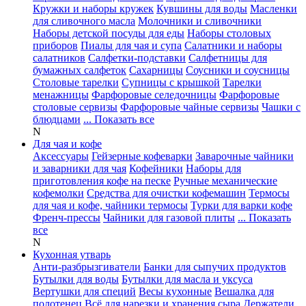
Кружки и наборы кружек
Кувшины для воды
Масленки
для сливочного масла
Молочники и сливочники
Наборы детской посуды для еды
Наборы столовых
приборов
Пиалы для чая и супа
Салатники и наборы
салатников
Салфетки-подставки
Салфетницы для
бумажных салфеток
Сахарницы
Соусники и соусницы
Столовые тарелки
Супницы с крышкой
Тарелки
менажницы
Фарфоровые селедочницы
Фарфоровые
столовые сервизы
Фарфоровые чайные сервизы
Чашки с
блюдцами
... Показать все
N
Для чая и кофе
Аксессуары
Гейзерные кофеварки
Заварочные чайники
и заварники для чая
Кофейники
Наборы для
приготовления кофе на песке
Ручные механические
кофемолки
Средства для очистки кофемашин
Термосы
для чая и кофе, чайники термосы
Турки для варки кофе
Френч-прессы
Чайники для газовой плиты
... Показать
все
N
Кухонная утварь
Анти-разбрызгиватели
Банки для сыпучих продуктов
Бутылки для воды
Бутылки для масла и уксуса
Вертушки для специй
Весы кухонные
Вешалка для
полотенец
Всё для нарезки и хранения сыра
Держатели