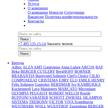
Услуги
О компании
О компании
Новости
Сотрудники
Вакансии
Политика конфиденциальности
Контакты
+7 495 135-15-14
Заказать звонок
Бренды
Adhoc
ALZA
AMT Gastroguss
Anna Lafarg
ARCOS
BAF
Beka
BERGER CUTLERY
BergHOFF
BORNER
BRABANTIA
Burgvogel Solingen
Chef's Choice
CILIO
COMPOSEEAT
CRISTEMA
EJIRY
ELO
EMILE HENRY
Felix Solingen
Gastrolux
HERDMAR
Ivo
KAMBUKKA
Kuchenprofi
Lava
Maisingers
MARCATO
Microplane
OLYMPIA
PEUGEOT
ROBERT WELCH
Roesle
RUFFONI
SABATIER
SCHOTT ZWIESEL
SILAMPOS
SISTEMA
TREBONN
VICTOR
VIVA Scandinavia
WESTMARK
WOLL
WUESTHOF
Zassenhaus
BERGER