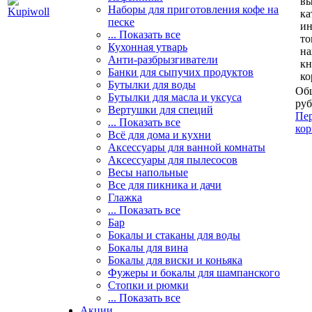
вы
Наборы для приготовления кофе на
ка
песке
и
... Показать все
то
Кухонная утварь
н
Анти-разбрызгиватели
кн
Банки для сыпучих продуктов
ко
Бутылки для воды
Общ
Бутылки для масла и уксуса
руб
Вертушки для специй
Пер
... Показать все
кор
Всё для дома и кухни
Аксессуары для ванной комнаты
Аксессуары для пылесосов
Весы напольные
Все для пикника и дачи
Глажка
... Показать все
Бар
Бокалы и стаканы для воды
Бокалы для вина
Бокалы для виски и коньяка
Фужеры и бокалы для шампанского
Стопки и рюмки
... Показать все
Акции