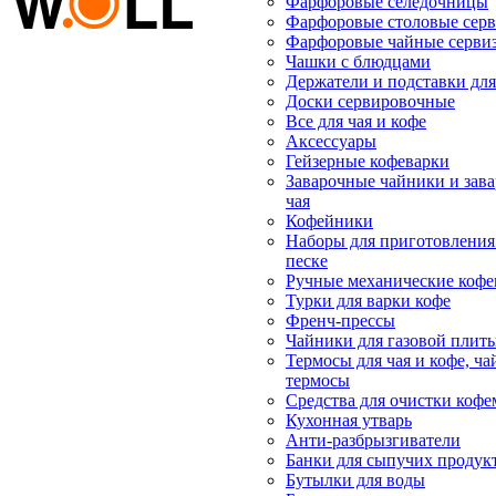
Фарфоровые селедочницы
Фарфоровые столовые сер
Фарфоровые чайные серви
Чашки с блюдцами
Держатели и подставки дл
Доски сервировочные
Все для чая и кофе
Аксессуары
Гейзерные кофеварки
Заварочные чайники и зав
чая
Кофейники
Наборы для приготовления
песке
Ручные механические коф
Турки для варки кофе
Френч-прессы
Чайники для газовой плит
Термосы для чая и кофе, ч
термосы
Средства для очистки коф
Кухонная утварь
Анти-разбрызгиватели
Банки для сыпучих продук
Бутылки для воды