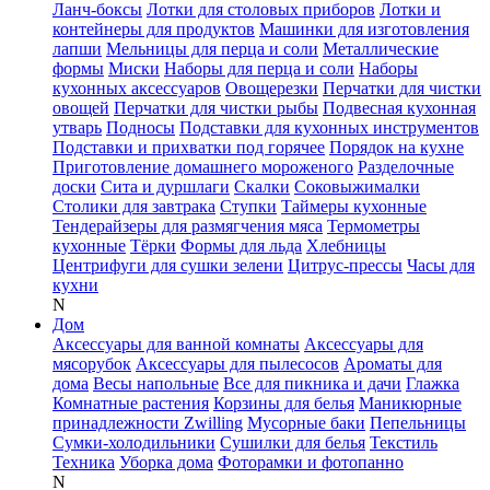
Ланч-боксы
Лотки для столовых приборов
Лотки и
контейнеры для продуктов
Машинки для изготовления
лапши
Мельницы для перца и соли
Металлические
формы
Миски
Наборы для перца и соли
Наборы
кухонных аксессуаров
Овощерезки
Перчатки для чистки
овощей
Перчатки для чистки рыбы
Подвесная кухонная
утварь
Подносы
Подставки для кухонных инструментов
Подставки и прихватки под горячее
Порядок на кухне
Приготовление домашнего мороженого
Разделочные
доски
Сита и дуршлаги
Скалки
Соковыжималки
Столики для завтрака
Ступки
Таймеры кухонные
Тендерайзеры для размягчения мяса
Термометры
кухонные
Тёрки
Формы для льда
Хлебницы
Центрифуги для сушки зелени
Цитрус-прессы
Часы для
кухни
N
Дом
Аксессуары для ванной комнаты
Аксессуары для
мясорубок
Аксессуары для пылесосов
Ароматы для
дома
Весы напольные
Все для пикника и дачи
Глажка
Комнатные растения
Корзины для белья
Маникюрные
принадлежности Zwilling
Мусорные баки
Пепельницы
Сумки-холодильники
Сушилки для белья
Текстиль
Техника
Уборка дома
Фоторамки и фотопанно
N