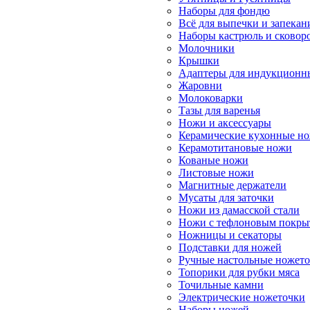
Наборы для фондю
Всё для выпечки и запекан
Наборы кастрюль и сковор
Молочники
Крышки
Адаптеры для индукционн
Жаровни
Молоковарки
Тазы для варенья
Ножи и аксессуары
Керамические кухонные н
Керамотитановые ножи
Кованые ножи
Листовые ножи
Магнитные держатели
Мусаты для заточки
Ножи из дамасской стали
Ножи с тефлоновым покры
Ножницы и секаторы
Подставки для ножей
Ручные настольные ножет
Топорики для рубки мяса
Точильные камни
Электрические ножеточки
Наборы ножей