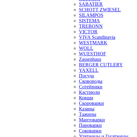
SABATIER
SCHOTT ZWIESEL
SILAMPOS
SISTEMA
TREBONN
VICTOR
VIVA Scandinavia
WESTMARK
WOLL
WUESTHOF
Zassenhaus
BERGER CUTLERY
YAXELL
Посуда
Сковороды
Сотейники
Кастрюли
Ковши
Скороварки
Казаны
Тажины
Мантоварки
Пароварки
Соковарки
Утятницы и Гусятницы