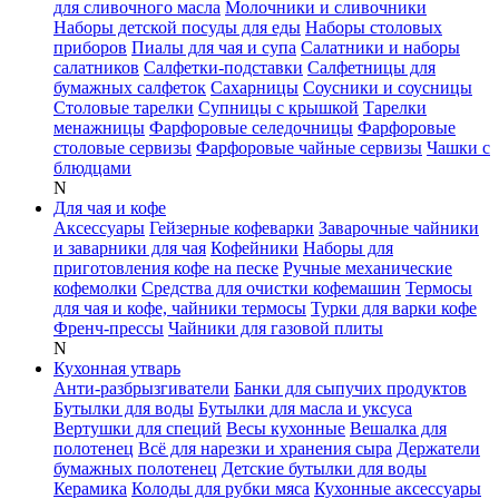
для сливочного масла
Молочники и сливочники
Наборы детской посуды для еды
Наборы столовых
приборов
Пиалы для чая и супа
Салатники и наборы
салатников
Салфетки-подставки
Салфетницы для
бумажных салфеток
Сахарницы
Соусники и соусницы
Столовые тарелки
Супницы с крышкой
Тарелки
менажницы
Фарфоровые селедочницы
Фарфоровые
столовые сервизы
Фарфоровые чайные сервизы
Чашки с
блюдцами
N
Для чая и кофе
Аксессуары
Гейзерные кофеварки
Заварочные чайники
и заварники для чая
Кофейники
Наборы для
приготовления кофе на песке
Ручные механические
кофемолки
Средства для очистки кофемашин
Термосы
для чая и кофе, чайники термосы
Турки для варки кофе
Френч-прессы
Чайники для газовой плиты
N
Кухонная утварь
Анти-разбрызгиватели
Банки для сыпучих продуктов
Бутылки для воды
Бутылки для масла и уксуса
Вертушки для специй
Весы кухонные
Вешалка для
полотенец
Всё для нарезки и хранения сыра
Держатели
бумажных полотенец
Детские бутылки для воды
Керамика
Колоды для рубки мяса
Кухонные аксессуары