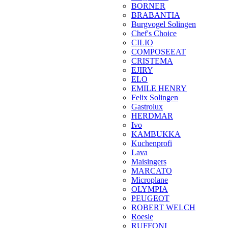
BORNER
BRABANTIA
Burgvogel Solingen
Chef's Choice
CILIO
COMPOSEEAT
CRISTEMA
EJIRY
ELO
EMILE HENRY
Felix Solingen
Gastrolux
HERDMAR
Ivo
KAMBUKKA
Kuchenprofi
Lava
Maisingers
MARCATO
Microplane
OLYMPIA
PEUGEOT
ROBERT WELCH
Roesle
RUFFONI