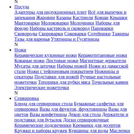
N
Посуда
Адаптеры для индукционных плит
Всё для выпечки и
запекания
Жаровни
Казаны
Кастрюли
Ковши
Крышки
Мантоварки
Молоковарки
Молочники
Наборы для
фондю
Наборы кастрюль и сковород
Пароварки
Сковороды
Скороварки
Соковарки
Сотейники
Тажины
Тазы для варенья
Утятницы и Гусятницы
N
Ножи
Керамические кухонные ножи
Керамотитановые ножи
Кованые ножи
Листовые ножи
Магнитные держатели
Мусаты для заточки
Наборы ножей
Ножи из дамасской
стали
Ножи с тефлоновым покрытием
Ножницы и
секаторы
Подставки для ножей
Ручные настольные
ножеточки
Топорики для рубки мяса
Точильные камни
Электрические ножеточки
N
Сервировка
Блюда для сервировки стола
Бумажные салфетки для
сервировки
Вазы для фруктов, фруктовницы
Вазы для
цветов
Вазы конфетницы
Декор для стола
Держатели и
подставки для бутылок
Доски сервировочные
Керамические подсвечники
Креманки для десертов
Кружки и наборы кружек
Кувшины для воды
Масленки