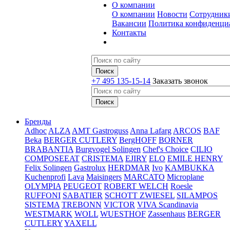
О компании
О компании
Новости
Сотрудник
Вакансии
Политика конфиденци
Контакты
+7 495 135-15-14
Заказать звонок
Бренды
Adhoc
ALZA
AMT Gastroguss
Anna Lafarg
ARCOS
BAF
Beka
BERGER CUTLERY
BergHOFF
BORNER
BRABANTIA
Burgvogel Solingen
Chef's Choice
CILIO
COMPOSEEAT
CRISTEMA
EJIRY
ELO
EMILE HENRY
Felix Solingen
Gastrolux
HERDMAR
Ivo
KAMBUKKA
Kuchenprofi
Lava
Maisingers
MARCATO
Microplane
OLYMPIA
PEUGEOT
ROBERT WELCH
Roesle
RUFFONI
SABATIER
SCHOTT ZWIESEL
SILAMPOS
SISTEMA
TREBONN
VICTOR
VIVA Scandinavia
WESTMARK
WOLL
WUESTHOF
Zassenhaus
BERGER
CUTLERY
YAXELL