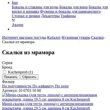
Бар
Бокалы и стаканы для воды
Бокалы для вина
Бокалы для
виски и коньяка
Фужеры и бокалы для шампанского
Стопки и рюмки
Декантеры
Графины
N
Акции
Интернет магазин посуды
-
Каталог
-
Кухонная утварь
-
Скалки
-
Скалки из мрамора
Скалки из мрамора
Серия
Бренд
Kuchenprofi (
1
)
Фильтр
По популярности
По алфавиту
По цене
Артикул: 10 0703 10 00
Мини-скалка (для теста, пиццы) с антиприлипающим
покрытием, длина 19,5 см, ширина 8 см Kuchenprofi