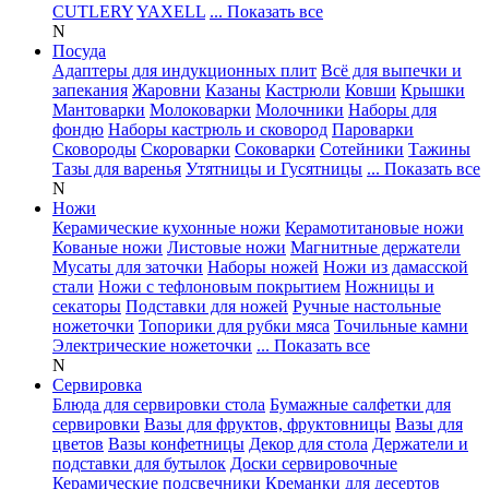
CUTLERY
YAXELL
... Показать все
N
Посуда
Адаптеры для индукционных плит
Всё для выпечки и
запекания
Жаровни
Казаны
Кастрюли
Ковши
Крышки
Мантоварки
Молоковарки
Молочники
Наборы для
фондю
Наборы кастрюль и сковород
Пароварки
Сковороды
Скороварки
Соковарки
Сотейники
Тажины
Тазы для варенья
Утятницы и Гусятницы
... Показать все
N
Ножи
Керамические кухонные ножи
Керамотитановые ножи
Кованые ножи
Листовые ножи
Магнитные держатели
Мусаты для заточки
Наборы ножей
Ножи из дамасской
стали
Ножи с тефлоновым покрытием
Ножницы и
секаторы
Подставки для ножей
Ручные настольные
ножеточки
Топорики для рубки мяса
Точильные камни
Электрические ножеточки
... Показать все
N
Сервировка
Блюда для сервировки стола
Бумажные салфетки для
сервировки
Вазы для фруктов, фруктовницы
Вазы для
цветов
Вазы конфетницы
Декор для стола
Держатели и
подставки для бутылок
Доски сервировочные
Керамические подсвечники
Креманки для десертов