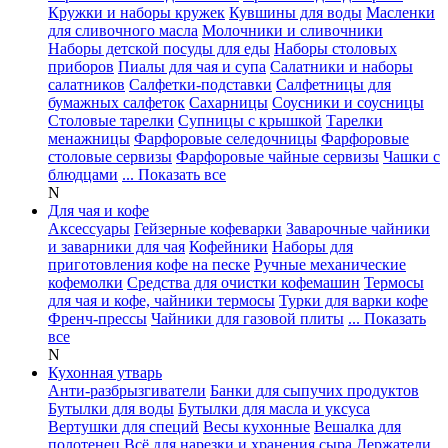
Кружки и наборы кружек
Кувшины для воды
Масленки
для сливочного масла
Молочники и сливочники
Наборы детской посуды для еды
Наборы столовых
приборов
Пиалы для чая и супа
Салатники и наборы
салатников
Салфетки-подставки
Салфетницы для
бумажных салфеток
Сахарницы
Соусники и соусницы
Столовые тарелки
Супницы с крышкой
Тарелки
менажницы
Фарфоровые селедочницы
Фарфоровые
столовые сервизы
Фарфоровые чайные сервизы
Чашки с
блюдцами
... Показать все
N
Для чая и кофе
Аксессуары
Гейзерные кофеварки
Заварочные чайники
и заварники для чая
Кофейники
Наборы для
приготовления кофе на песке
Ручные механические
кофемолки
Средства для очистки кофемашин
Термосы
для чая и кофе, чайники термосы
Турки для варки кофе
Френч-прессы
Чайники для газовой плиты
... Показать
все
N
Кухонная утварь
Анти-разбрызгиватели
Банки для сыпучих продуктов
Бутылки для воды
Бутылки для масла и уксуса
Вертушки для специй
Весы кухонные
Вешалка для
полотенец
Всё для нарезки и хранения сыра
Держатели