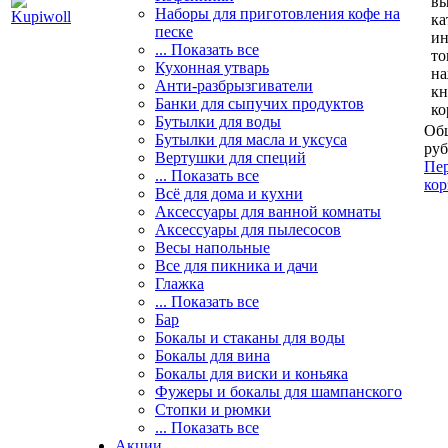
вы
Наборы для приготовления кофе на
ка
песке
и
... Показать все
то
Кухонная утварь
н
Анти-разбрызгиватели
кн
Банки для сыпучих продуктов
ко
Бутылки для воды
Общ
Бутылки для масла и уксуса
руб
Вертушки для специй
Пер
... Показать все
кор
Всё для дома и кухни
Аксессуары для ванной комнаты
Аксессуары для пылесосов
Весы напольные
Все для пикника и дачи
Глажка
... Показать все
Бар
Бокалы и стаканы для воды
Бокалы для вина
Бокалы для виски и коньяка
Фужеры и бокалы для шампанского
Стопки и рюмки
... Показать все
Акции