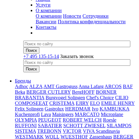
Услуги
О компании
О компании
Новости
Сотрудники
Вакансии
Политика конфиденциальности
Контакты
+7 495 135-15-14
Заказать звонок
Бренды
Adhoc
ALZA
AMT Gastroguss
Anna Lafarg
ARCOS
BAF
Beka
BERGER CUTLERY
BergHOFF
BORNER
BRABANTIA
Burgvogel Solingen
Chef's Choice
CILIO
COMPOSEEAT
CRISTEMA
EJIRY
ELO
EMILE HENRY
Felix Solingen
Gastrolux
HERDMAR
Ivo
KAMBUKKA
Kuchenprofi
Lava
Maisingers
MARCATO
Microplane
OLYMPIA
PEUGEOT
ROBERT WELCH
Roesle
RUFFONI
SABATIER
SCHOTT ZWIESEL
SILAMPOS
SISTEMA
TREBONN
VICTOR
VIVA Scandinavia
WESTMARK
WOLL
WUESTHOF
Zassenhaus
BERGER