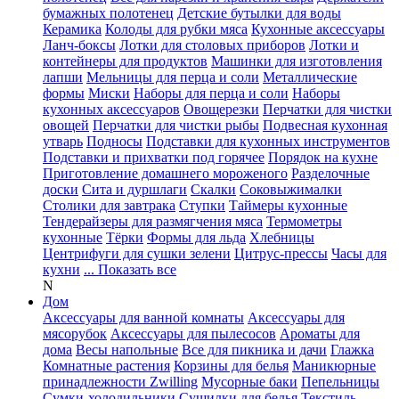
бумажных полотенец
Детские бутылки для воды
Керамика
Колоды для рубки мяса
Кухонные аксессуары
Ланч-боксы
Лотки для столовых приборов
Лотки и
контейнеры для продуктов
Машинки для изготовления
лапши
Мельницы для перца и соли
Металлические
формы
Миски
Наборы для перца и соли
Наборы
кухонных аксессуаров
Овощерезки
Перчатки для чистки
овощей
Перчатки для чистки рыбы
Подвесная кухонная
утварь
Подносы
Подставки для кухонных инструментов
Подставки и прихватки под горячее
Порядок на кухне
Приготовление домашнего мороженого
Разделочные
доски
Сита и дуршлаги
Скалки
Соковыжималки
Столики для завтрака
Ступки
Таймеры кухонные
Тендерайзеры для размягчения мяса
Термометры
кухонные
Тёрки
Формы для льда
Хлебницы
Центрифуги для сушки зелени
Цитрус-прессы
Часы для
кухни
... Показать все
N
Дом
Аксессуары для ванной комнаты
Аксессуары для
мясорубок
Аксессуары для пылесосов
Ароматы для
дома
Весы напольные
Все для пикника и дачи
Глажка
Комнатные растения
Корзины для белья
Маникюрные
принадлежности Zwilling
Мусорные баки
Пепельницы
Сумки-холодильники
Сушилки для белья
Текстиль