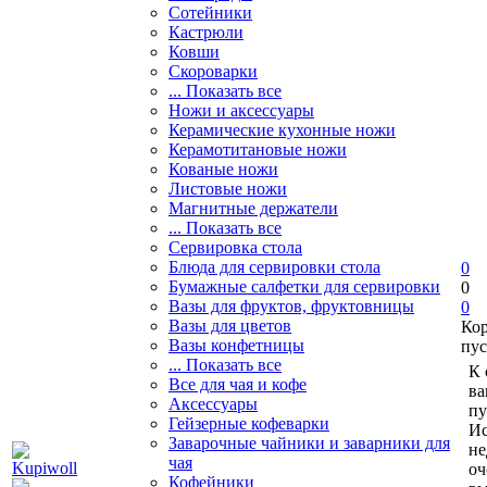
Сотейники
Кастрюли
Ковши
Скороварки
... Показать все
Ножи и аксессуары
Керамические кухонные ножи
Керамотитановые ножи
Кованые ножи
Листовые ножи
Магнитные держатели
... Показать все
Сервировка стола
Блюда для сервировки стола
0
Бумажные салфетки для сервировки
0
Вазы для фруктов, фруктовницы
0
Вазы для цветов
Ко
Вазы конфетницы
пус
... Показать все
К 
Все для чая и кофе
ва
Аксессуары
пу
Гейзерные кофеварки
Ис
Заварочные чайники и заварники для
не
чая
оч
Кофейники