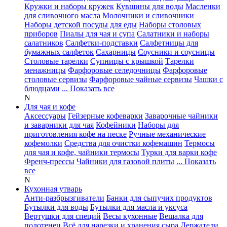
Кружки и наборы кружек
Кувшины для воды
Масленки
для сливочного масла
Молочники и сливочники
Наборы детской посуды для еды
Наборы столовых
приборов
Пиалы для чая и супа
Салатники и наборы
салатников
Салфетки-подставки
Салфетницы для
бумажных салфеток
Сахарницы
Соусники и соусницы
Столовые тарелки
Супницы с крышкой
Тарелки
менажницы
Фарфоровые селедочницы
Фарфоровые
столовые сервизы
Фарфоровые чайные сервизы
Чашки с
блюдцами
... Показать все
N
Для чая и кофе
Аксессуары
Гейзерные кофеварки
Заварочные чайники
и заварники для чая
Кофейники
Наборы для
приготовления кофе на песке
Ручные механические
кофемолки
Средства для очистки кофемашин
Термосы
для чая и кофе, чайники термосы
Турки для варки кофе
Френч-прессы
Чайники для газовой плиты
... Показать
все
N
Кухонная утварь
Анти-разбрызгиватели
Банки для сыпучих продуктов
Бутылки для воды
Бутылки для масла и уксуса
Вертушки для специй
Весы кухонные
Вешалка для
полотенец
Всё для нарезки и хранения сыра
Держатели