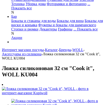
Техника
Уборка дома
Фоторамки и фотопанно
...
Показать все
N
Бар
Бокалы и стаканы для воды
Бокалы для вина
Бокалы для
виски и коньяка
Фужеры и бокалы для шампанского
Стопки и рюмки
Декантеры
Графины
... Показать все
N
Акции
Интернет магазин посуды
-
Каталог
-
Бренды
-
WOLL
-
Аксессуары из силикона
-
Ложка силиконовая 32 см "Cook it",
WOLL KU004
Ложка силиконовая 32 см "Cook it",
WOLL KU004