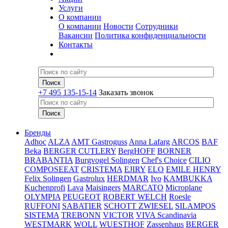
Услуги
О компании
О компании
Новости
Сотрудники
Вакансии
Политика конфиденциальности
Контакты
+7 495 135-15-14
Заказать звонок
Бренды
Adhoc
ALZA
AMT Gastroguss
Anna Lafarg
ARCOS
BAF
Beka
BERGER CUTLERY
BergHOFF
BORNER
BRABANTIA
Burgvogel Solingen
Chef's Choice
CILIO
COMPOSEEAT
CRISTEMA
EJIRY
ELO
EMILE HENRY
Felix Solingen
Gastrolux
HERDMAR
Ivo
KAMBUKKA
Kuchenprofi
Lava
Maisingers
MARCATO
Microplane
OLYMPIA
PEUGEOT
ROBERT WELCH
Roesle
RUFFONI
SABATIER
SCHOTT ZWIESEL
SILAMPOS
SISTEMA
TREBONN
VICTOR
VIVA Scandinavia
WESTMARK
WOLL
WUESTHOF
Zassenhaus
BERGER