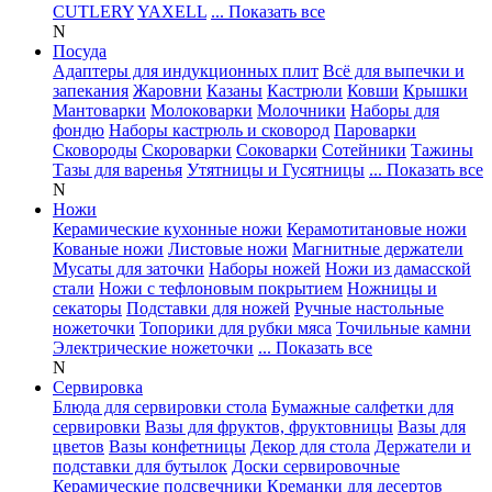
CUTLERY
YAXELL
... Показать все
N
Посуда
Адаптеры для индукционных плит
Всё для выпечки и
запекания
Жаровни
Казаны
Кастрюли
Ковши
Крышки
Мантоварки
Молоковарки
Молочники
Наборы для
фондю
Наборы кастрюль и сковород
Пароварки
Сковороды
Скороварки
Соковарки
Сотейники
Тажины
Тазы для варенья
Утятницы и Гусятницы
... Показать все
N
Ножи
Керамические кухонные ножи
Керамотитановые ножи
Кованые ножи
Листовые ножи
Магнитные держатели
Мусаты для заточки
Наборы ножей
Ножи из дамасской
стали
Ножи с тефлоновым покрытием
Ножницы и
секаторы
Подставки для ножей
Ручные настольные
ножеточки
Топорики для рубки мяса
Точильные камни
Электрические ножеточки
... Показать все
N
Сервировка
Блюда для сервировки стола
Бумажные салфетки для
сервировки
Вазы для фруктов, фруктовницы
Вазы для
цветов
Вазы конфетницы
Декор для стола
Держатели и
подставки для бутылок
Доски сервировочные
Керамические подсвечники
Креманки для десертов