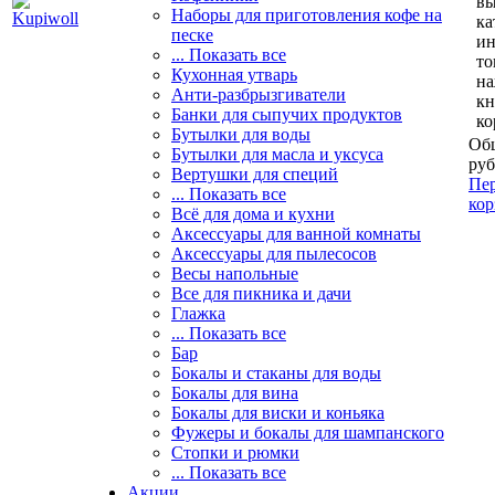
вы
Наборы для приготовления кофе на
ка
песке
и
... Показать все
то
Кухонная утварь
н
Анти-разбрызгиватели
кн
Банки для сыпучих продуктов
ко
Бутылки для воды
Общ
Бутылки для масла и уксуса
руб
Вертушки для специй
Пер
... Показать все
кор
Всё для дома и кухни
Аксессуары для ванной комнаты
Аксессуары для пылесосов
Весы напольные
Все для пикника и дачи
Глажка
... Показать все
Бар
Бокалы и стаканы для воды
Бокалы для вина
Бокалы для виски и коньяка
Фужеры и бокалы для шампанского
Стопки и рюмки
... Показать все
Акции