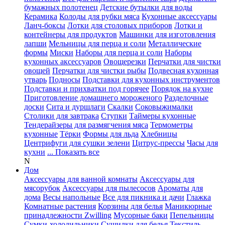
бумажных полотенец
Детские бутылки для воды
Керамика
Колоды для рубки мяса
Кухонные аксессуары
Ланч-боксы
Лотки для столовых приборов
Лотки и
контейнеры для продуктов
Машинки для изготовления
лапши
Мельницы для перца и соли
Металлические
формы
Миски
Наборы для перца и соли
Наборы
кухонных аксессуаров
Овощерезки
Перчатки для чистки
овощей
Перчатки для чистки рыбы
Подвесная кухонная
утварь
Подносы
Подставки для кухонных инструментов
Подставки и прихватки под горячее
Порядок на кухне
Приготовление домашнего мороженого
Разделочные
доски
Сита и дуршлаги
Скалки
Соковыжималки
Столики для завтрака
Ступки
Таймеры кухонные
Тендерайзеры для размягчения мяса
Термометры
кухонные
Тёрки
Формы для льда
Хлебницы
Центрифуги для сушки зелени
Цитрус-прессы
Часы для
кухни
... Показать все
N
Дом
Аксессуары для ванной комнаты
Аксессуары для
мясорубок
Аксессуары для пылесосов
Ароматы для
дома
Весы напольные
Все для пикника и дачи
Глажка
Комнатные растения
Корзины для белья
Маникюрные
принадлежности Zwilling
Мусорные баки
Пепельницы
Сумки-холодильники
Сушилки для белья
Текстиль