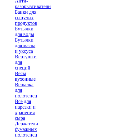
Анти-
разбрызгиватели
Банки для
сыпучих
продуктов
Бутылки
для воды
Бутылки
для масла
и уксуса
Вертушки
для
специй
Весы
кухонные
Вешалка
для
полотенец
Всё для
нарезки и
хранения
сыра
Держатели
бумажных
полотенец