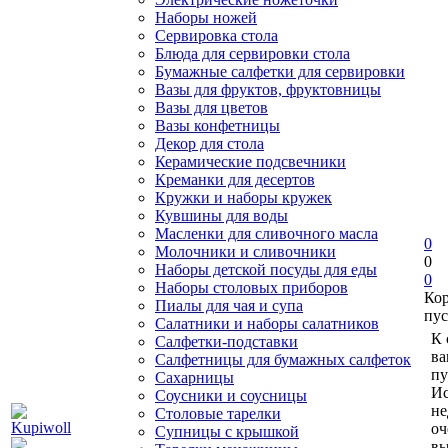
Наборы ножей
Сервировка стола
Блюда для сервировки стола
Бумажные салфетки для сервировки
Вазы для фруктов, фруктовницы
Вазы для цветов
Вазы конфетницы
Декор для стола
Керамические подсвечники
Креманки для десертов
Кружки и наборы кружек
Кувшины для воды
Масленки для сливочного масла
0
Молочники и сливочники
0
Наборы детской посуды для еды
0
Наборы столовых приборов
Ко
Пиалы для чая и супа
пус
Салатники и наборы салатников
К 
Салфетки-подставки
ва
Салфетницы для бумажных салфеток
пу
Сахарницы
Ис
Соусники и соусницы
не
Столовые тарелки
оч
Супницы с крышкой
вы