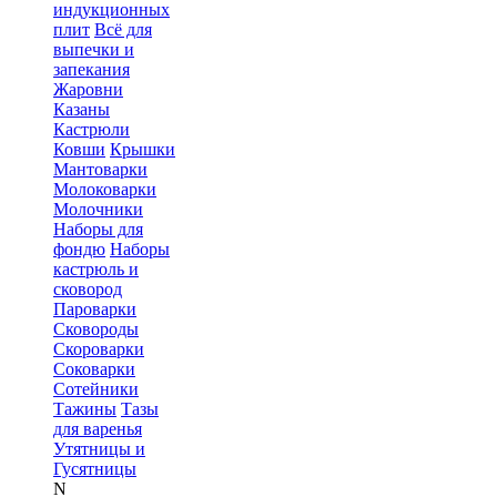
индукционных
плит
Всё для
выпечки и
запекания
Жаровни
Казаны
Кастрюли
Ковши
Крышки
Мантоварки
Молоковарки
Молочники
Наборы для
фондю
Наборы
кастрюль и
сковород
Пароварки
Сковороды
Скороварки
Соковарки
Сотейники
Тажины
Тазы
для варенья
Утятницы и
Гусятницы
N