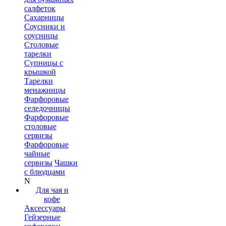
салфеток
Сахарницы
Соусники и
соусницы
Столовые
тарелки
Супницы с
крышкой
Тарелки
менажницы
Фарфоровые
селедочницы
Фарфоровые
столовые
сервизы
Фарфоровые
чайные
сервизы
Чашки
с блюдцами
N
Для чая и
кофе
Аксессуары
Гейзерные