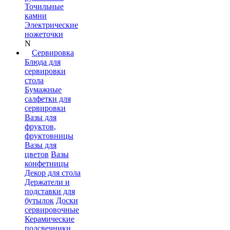
Точильные
камни
Электрические
ножеточки
N
Сервировка
Блюда для
сервировки
стола
Бумажные
салфетки для
сервировки
Вазы для
фруктов,
фруктовницы
Вазы для
цветов
Вазы
конфетницы
Декор для стола
Держатели и
подставки для
бутылок
Доски
сервировочные
Керамические
подсвечники