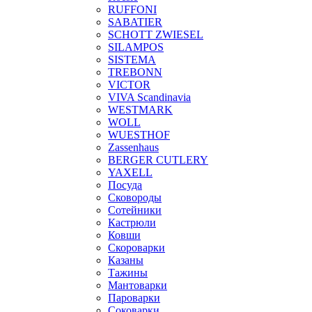
RUFFONI
SABATIER
SCHOTT ZWIESEL
SILAMPOS
SISTEMA
TREBONN
VICTOR
VIVA Scandinavia
WESTMARK
WOLL
WUESTHOF
Zassenhaus
BERGER CUTLERY
YAXELL
Посуда
Сковороды
Сотейники
Кастрюли
Ковши
Скороварки
Казаны
Тажины
Мантоварки
Пароварки
Соковарки