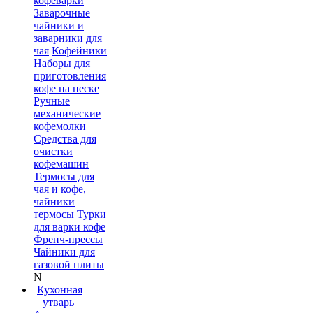
кофеварки
Заварочные
чайники и
заварники для
чая
Кофейники
Наборы для
приготовления
кофе на песке
Ручные
механические
кофемолки
Средства для
очистки
кофемашин
Термосы для
чая и кофе,
чайники
термосы
Турки
для варки кофе
Френч-прессы
Чайники для
газовой плиты
N
Кухонная
утварь