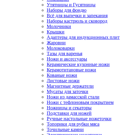
Утятницы и Гусятницы
Наборы для фондю
Всё для выпечки и запекания
Наборы кастрюль и сковород
Молочники
Крышки
Адаптеры для индукционных плит
Жаровни
Молоковарки
Тазы для варенья
Ножи и аксессуары
Керамические кухонные ножи
Керамотитановые ножи
Кованые ножи
Листовые ножи
Магнитные держатели
Мусаты для заточки
Ножи из дамасской стали
Ножи с тефлоновым покрытием
Ножницы и секаторы
Подставки для ножей
Ручные настольные ножеточки
Топорики для рубки мяса
Точильные камни
Электрические ножеточки