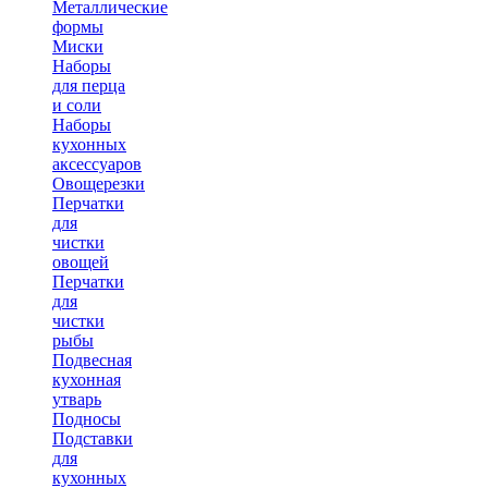
Металлические
формы
Миски
Наборы
для перца
и соли
Наборы
кухонных
аксессуаров
Овощерезки
Перчатки
для
чистки
овощей
Перчатки
для
чистки
рыбы
Подвесная
кухонная
утварь
Подносы
Подставки
для
кухонных