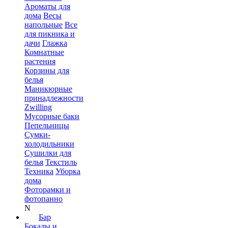
Ароматы для
дома
Весы
напольные
Все
для пикника и
дачи
Глажка
Комнатные
растения
Корзины для
белья
Маникюрные
принадлежности
Zwilling
Мусорные баки
Пепельницы
Сумки-
холодильники
Сушилки для
белья
Текстиль
Техника
Уборка
дома
Фоторамки и
фотопанно
N
Бар
Бокалы и