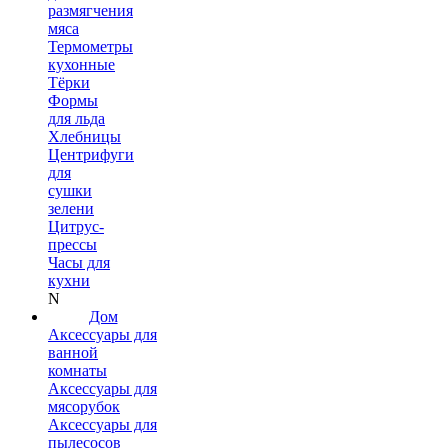
размягчения
мяса
Термометры
кухонные
Тёрки
Формы
для льда
Хлебницы
Центрифуги
для
сушки
зелени
Цитрус-
прессы
Часы для
кухни
N
Дом
Аксессуары для
ванной
комнаты
Аксессуары для
мясорубок
Аксессуары для
пылесосов