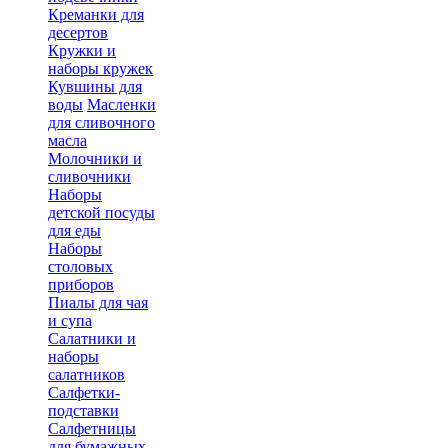
Креманки для
десертов
Кружки и
наборы кружек
Кувшины для
воды
Масленки
для сливочного
масла
Молочники и
сливочники
Наборы
детской посуды
для еды
Наборы
столовых
приборов
Пиалы для чая
и супа
Салатники и
наборы
салатников
Салфетки-
подставки
Салфетницы
для бумажных