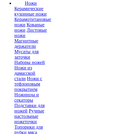
Ножи
Керамические
кухонные ножи
Керамотитановые
ножи
Кованые
ножи
Листовые
ножи
Магнитные
держатели
Мусаты для
заточки
Наборы ножей
Ножи из
дамасской
стали
Ножи с
тефлоновым
покрытием
Ножницы и
секаторы
Подставки для
ножей
Ручные
настольные
ножеточки
Топорики для
рубки мяса