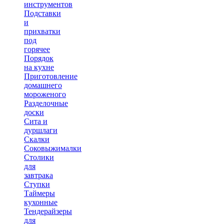
инструментов
Подставки
и
прихватки
под
горячее
Порядок
на кухне
Приготовление
домашнего
мороженого
Разделочные
доски
Сита и
дуршлаги
Скалки
Соковыжималки
Столики
для
завтрака
Ступки
Таймеры
кухонные
Тендерайзеры
для