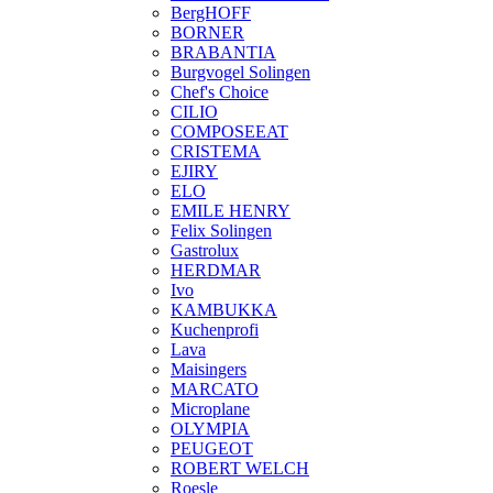
BergHOFF
BORNER
BRABANTIA
Burgvogel Solingen
Chef's Choice
CILIO
COMPOSEEAT
CRISTEMA
EJIRY
ELO
EMILE HENRY
Felix Solingen
Gastrolux
HERDMAR
Ivo
KAMBUKKA
Kuchenprofi
Lava
Maisingers
MARCATO
Microplane
OLYMPIA
PEUGEOT
ROBERT WELCH
Roesle