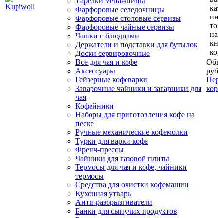
Тарелки менажницы
ка
Фарфоровые селедочницы
и
Фарфоровые столовые сервизы
то
Фарфоровые чайные сервизы
н
Чашки с блюдцами
кн
Держатели и подставки для бутылок
ко
Доски сервировочные
Все для чая и кофе
Общ
Аксессуары
руб
Гейзерные кофеварки
Пер
Заварочные чайники и заварники для
кор
чая
Кофейники
Наборы для приготовления кофе на
песке
Ручные механические кофемолки
Турки для варки кофе
Френч-прессы
Чайники для газовой плиты
Термосы для чая и кофе, чайники
термосы
Средства для очистки кофемашин
Кухонная утварь
Анти-разбрызгиватели
Банки для сыпучих продуктов