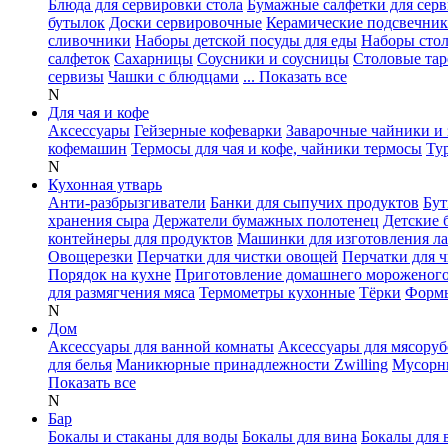
Блюда для сервировки стола
Бумажные салфетки для сер
бутылок
Доски сервировочные
Керамические подсвечни
сливочники
Наборы детской посуды для еды
Наборы сто
салфеток
Сахарницы
Соусники и соусницы
Столовые тар
сервизы
Чашки с блюдцами
... Показать все
N
Для чая и кофе
Аксессуары
Гейзерные кофеварки
Заварочные чайники и 
кофемашин
Термосы для чая и кофе, чайники термосы
Ту
N
Кухонная утварь
Анти-разбрызгиватели
Банки для сыпучих продуктов
Бут
хранения сыра
Держатели бумажных полотенец
Детские 
контейнеры для продуктов
Машинки для изготовления л
Овощерезки
Перчатки для чистки овощей
Перчатки для 
Порядок на кухне
Приготовление домашнего мороженог
для размягчения мяса
Термометры кухонные
Тёрки
Формы
N
Дом
Аксессуары для ванной комнаты
Аксессуары для мясоруб
для белья
Маникюрные принадлежности Zwilling
Мусорн
Показать все
N
Бар
Бокалы и стаканы для воды
Бокалы для вина
Бокалы для 