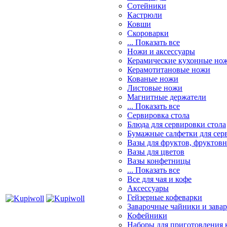
Сотейники
Кастрюли
Ковши
Скороварки
... Показать все
Ножи и аксессуары
Керамические кухонные но
Керамотитановые ножи
Кованые ножи
Листовые ножи
Магнитные держатели
... Показать все
Сервировка стола
Блюда для сервировки стола
Бумажные салфетки для сер
Вазы для фруктов, фруктов
Вазы для цветов
Вазы конфетницы
... Показать все
Все для чая и кофе
Аксессуары
Гейзерные кофеварки
Заварочные чайники и завар
Кофейники
Наборы для приготовления к