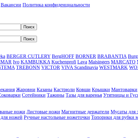
Вакансии
Политика конфиденциальности
eka
BERGER CUTLERY
BergHOFF
BORNER
BRABANTIA
Burg
DMAR
Ivo
KAMBUKKA
Kuchenprofi
Lava
Maisingers
MARCATO
STEMA
TREBONN
VICTOR
VIVA Scandinavia
WESTMARK
WO
пекания
Жаровни
Казаны
Кастрюли
Ковши
Крышки
Мантоварки
Соковарки
Сотейники
Тажины
Тазы для варенья
Утятницы и Гу
ваные ножи
Листовые ножи
Магнитные держатели
Мусаты для 
 для ножей
Ручные настольные ножеточки
Топорики для рубки 