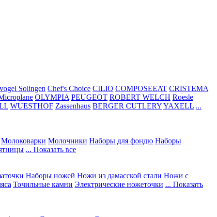
vogel Solingen
Chef's Choice
CILIO
COMPOSEEAT
CRISTEMA
Microplane
OLYMPIA
PEUGEOT
ROBERT WELCH
Roesle
LL
WUESTHOF
Zassenhaus
BERGER CUTLERY
YAXELL
...
Молоковарки
Молочники
Наборы для фондю
Наборы
сятницы
... Показать все
заточки
Наборы ножей
Ножи из дамасской стали
Ножи с
мяса
Точильные камни
Электрические ножеточки
... Показать