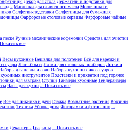
конфетницы
Декор для стола
Держатели и подставки для
я воды
Масленки для сливочного масла
Молочники и
ников
Салфетки-подставки
Салфетницы для бумажных
едочницы
Фарфоровые столовые сервизы
Фарфоровые чайные
а песке
Ручные механические кофемолки
Средства для очистки
. Показать все
й
Весы кухонные
Вешалка для полотенец
Всё для нарезки и
сессуары
Ланч-боксы
Лотки для столовых приборов
Лотки и
Наборы для перца и соли
Наборы кухонных аксессуаров
 кухонных инструментов
Подставки и прихватки под горячее
толики для завтрака
Ступки
Таймеры кухонные
Тендерайзеры
ссы
Часы для кухни
... Показать все
е
Все для пикника и дачи
Глажка
Комнатные растения
Корзины
екстиль
Техника
Уборка дома
Фоторамки и фотопанно
...
юмки
Декантеры
Графины
... Показать все