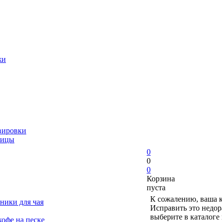
жи
вировки
ницы
0
0
0
Корзина
пуста
К сожалению, ваша к
ники для чая
Исправить это недор
выберите в каталоге
офе на песке