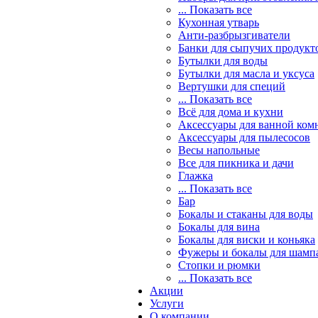
... Показать все
Кухонная утварь
Анти-разбрызгиватели
Банки для сыпучих продукт
Бутылки для воды
Бутылки для масла и уксуса
Вертушки для специй
... Показать все
Всё для дома и кухни
Аксессуары для ванной ком
Аксессуары для пылесосов
Весы напольные
Все для пикника и дачи
Глажка
... Показать все
Бар
Бокалы и стаканы для воды
Бокалы для вина
Бокалы для виски и коньяка
Фужеры и бокалы для шамп
Стопки и рюмки
... Показать все
Акции
Услуги
О компании