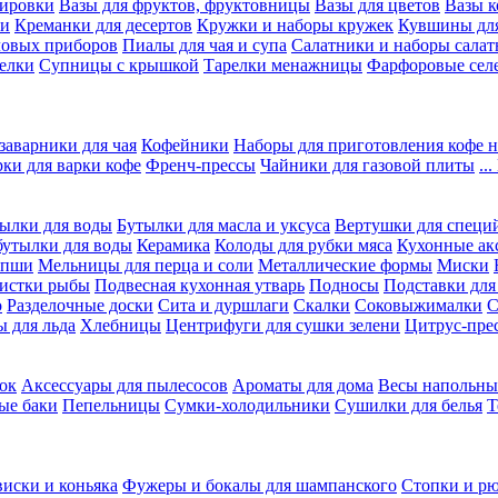
вировки
Вазы для фруктов, фруктовницы
Вазы для цветов
Вазы 
ки
Креманки для десертов
Кружки и наборы кружек
Кувшины дл
ловых приборов
Пиалы для чая и супа
Салатники и наборы салат
елки
Супницы с крышкой
Тарелки менажницы
Фарфоровые сел
заварники для чая
Кофейники
Наборы для приготовления кофе н
рки для варки кофе
Френч-прессы
Чайники для газовой плиты
..
ылки для воды
Бутылки для масла и уксуса
Вертушки для специ
бутылки для воды
Керамика
Колоды для рубки мяса
Кухонные ак
апши
Мельницы для перца и соли
Металлические формы
Миски
чистки рыбы
Подвесная кухонная утварь
Подносы
Подставки для
о
Разделочные доски
Сита и дуршлаги
Скалки
Соковыжималки
С
 для льда
Хлебницы
Центрифуги для сушки зелени
Цитрус-пре
ок
Аксессуары для пылесосов
Ароматы для дома
Весы напольны
ые баки
Пепельницы
Сумки-холодильники
Сушилки для белья
Т
виски и коньяка
Фужеры и бокалы для шампанского
Стопки и р