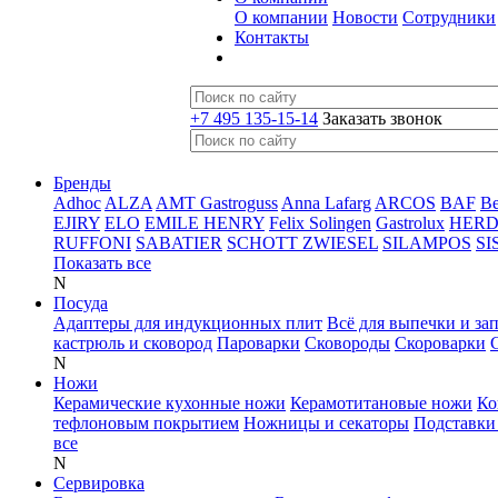
О компании
Новости
Сотрудники
Контакты
+7 495 135-15-14
Заказать звонок
Бренды
Adhoc
ALZA
AMT Gastroguss
Anna Lafarg
ARCOS
BAF
B
EJIRY
ELO
EMILE HENRY
Felix Solingen
Gastrolux
HER
RUFFONI
SABATIER
SCHOTT ZWIESEL
SILAMPOS
SI
Показать все
N
Посуда
Адаптеры для индукционных плит
Всё для выпечки и за
кастрюль и сковород
Пароварки
Сковороды
Скороварки
N
Ножи
Керамические кухонные ножи
Керамотитановые ножи
Ко
тефлоновым покрытием
Ножницы и секаторы
Подставки
все
N
Сервировка