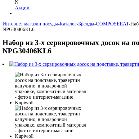
N
Акции
Интернет магазин посуды
-
Каталог
-
Бренды
-
COMPOSEEAT
-
Наб
NPG30406KL6
Набор из 3-х сервировочных досок на п
NPG30406KL6