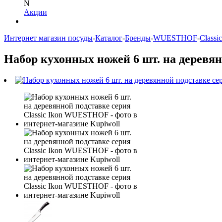
N
Акции
Интернет магазин посуды
-
Каталог
-
Бренды
-
WUESTHOF
-
Classi
Набор кухонных ножей 6 шт. на деревя