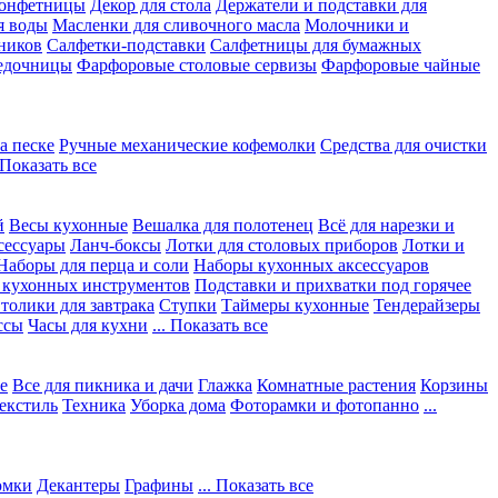
конфетницы
Декор для стола
Держатели и подставки для
я воды
Масленки для сливочного масла
Молочники и
ников
Салфетки-подставки
Салфетницы для бумажных
едочницы
Фарфоровые столовые сервизы
Фарфоровые чайные
а песке
Ручные механические кофемолки
Средства для очистки
. Показать все
й
Весы кухонные
Вешалка для полотенец
Всё для нарезки и
сессуары
Ланч-боксы
Лотки для столовых приборов
Лотки и
Наборы для перца и соли
Наборы кухонных аксессуаров
 кухонных инструментов
Подставки и прихватки под горячее
толики для завтрака
Ступки
Таймеры кухонные
Тендерайзеры
ссы
Часы для кухни
... Показать все
е
Все для пикника и дачи
Глажка
Комнатные растения
Корзины
екстиль
Техника
Уборка дома
Фоторамки и фотопанно
...
юмки
Декантеры
Графины
... Показать все