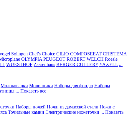
vogel Solingen
Chef's Choice
CILIO
COMPOSEEAT
CRISTEMA
Microplane
OLYMPIA
PEUGEOT
ROBERT WELCH
Roesle
LL
WUESTHOF
Zassenhaus
BERGER CUTLERY
YAXELL
...
Молоковарки
Молочники
Наборы для фондю
Наборы
сятницы
... Показать все
заточки
Наборы ножей
Ножи из дамасской стали
Ножи с
мяса
Точильные камни
Электрические ножеточки
... Показать