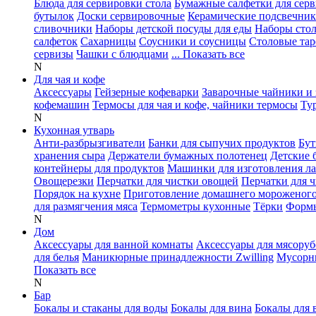
Блюда для сервировки стола
Бумажные салфетки для сер
бутылок
Доски сервировочные
Керамические подсвечни
сливочники
Наборы детской посуды для еды
Наборы сто
салфеток
Сахарницы
Соусники и соусницы
Столовые тар
сервизы
Чашки с блюдцами
... Показать все
N
Для чая и кофе
Аксессуары
Гейзерные кофеварки
Заварочные чайники и 
кофемашин
Термосы для чая и кофе, чайники термосы
Ту
N
Кухонная утварь
Анти-разбрызгиватели
Банки для сыпучих продуктов
Бут
хранения сыра
Держатели бумажных полотенец
Детские 
контейнеры для продуктов
Машинки для изготовления л
Овощерезки
Перчатки для чистки овощей
Перчатки для 
Порядок на кухне
Приготовление домашнего мороженог
для размягчения мяса
Термометры кухонные
Тёрки
Формы
N
Дом
Аксессуары для ванной комнаты
Аксессуары для мясоруб
для белья
Маникюрные принадлежности Zwilling
Мусорн
Показать все
N
Бар
Бокалы и стаканы для воды
Бокалы для вина
Бокалы для 