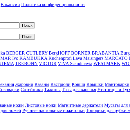
Вакансии
Политика конфиденциальности
eka
BERGER CUTLERY
BergHOFF
BORNER
BRABANTIA
Burg
DMAR
Ivo
KAMBUKKA
Kuchenprofi
Lava
Maisingers
MARCATO
STEMA
TREBONN
VICTOR
VIVA Scandinavia
WESTMARK
WO
пекания
Жаровни
Казаны
Кастрюли
Ковши
Крышки
Мантоварки
Соковарки
Сотейники
Тажины
Тазы для варенья
Утятницы и Гу
ваные ножи
Листовые ножи
Магнитные держатели
Мусаты для 
 для ножей
Ручные настольные ножеточки
Топорики для рубки 