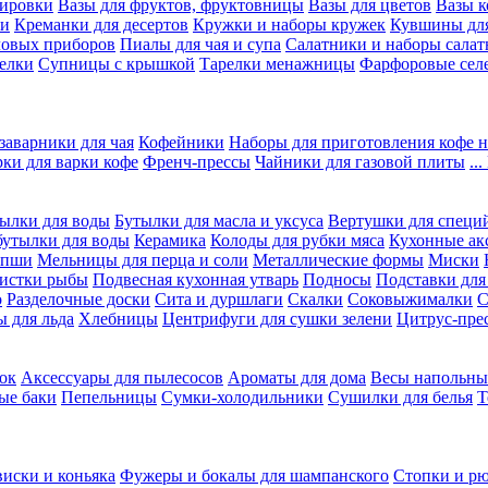
вировки
Вазы для фруктов, фруктовницы
Вазы для цветов
Вазы 
ки
Креманки для десертов
Кружки и наборы кружек
Кувшины дл
ловых приборов
Пиалы для чая и супа
Салатники и наборы салат
елки
Супницы с крышкой
Тарелки менажницы
Фарфоровые сел
заварники для чая
Кофейники
Наборы для приготовления кофе н
рки для варки кофе
Френч-прессы
Чайники для газовой плиты
..
ылки для воды
Бутылки для масла и уксуса
Вертушки для специ
бутылки для воды
Керамика
Колоды для рубки мяса
Кухонные ак
апши
Мельницы для перца и соли
Металлические формы
Миски
чистки рыбы
Подвесная кухонная утварь
Подносы
Подставки для
о
Разделочные доски
Сита и дуршлаги
Скалки
Соковыжималки
С
 для льда
Хлебницы
Центрифуги для сушки зелени
Цитрус-пре
ок
Аксессуары для пылесосов
Ароматы для дома
Весы напольны
ые баки
Пепельницы
Сумки-холодильники
Сушилки для белья
Т
виски и коньяка
Фужеры и бокалы для шампанского
Стопки и р