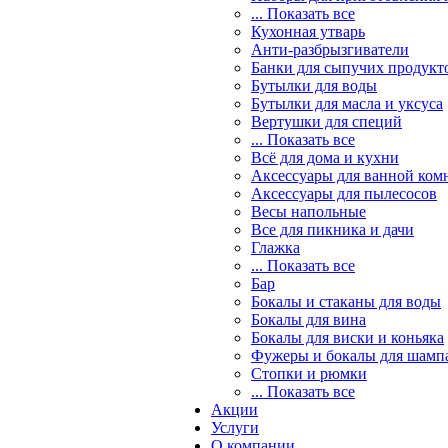
... Показать все
Кухонная утварь
Анти-разбрызгиватели
Банки для сыпучих продукт
Бутылки для воды
Бутылки для масла и уксуса
Вертушки для специй
... Показать все
Всё для дома и кухни
Аксессуары для ванной ком
Аксессуары для пылесосов
Весы напольные
Все для пикника и дачи
Глажка
... Показать все
Бар
Бокалы и стаканы для воды
Бокалы для вина
Бокалы для виски и коньяка
Фужеры и бокалы для шамп
Стопки и рюмки
... Показать все
Акции
Услуги
О компании