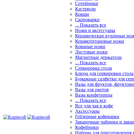
Сотейники
Кастрюли
Ковши
Скороварки
... Показать все
Ножи и аксессуары
Керамические кухонные но
Керамотитановые ножи
Кованые ножи
Листовые ножи
Магнитные держатели
... Показать все
Сервировка стола
Блюда для сервировки стола
Бумажные салфетки для сер
Вазы для фруктов, фруктов
Вазы для цветов
Вазы конфетницы
... Показать все
Все для чая и кофе
Аксессуары
Гейзерные кофеварки
Заварочные чайники и завар
Кофейники
Наборы для приготовления к