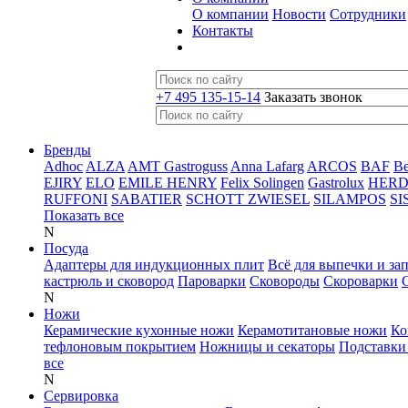
О компании
Новости
Сотрудники
Контакты
+7 495 135-15-14
Заказать звонок
Бренды
Adhoc
ALZA
AMT Gastroguss
Anna Lafarg
ARCOS
BAF
B
EJIRY
ELO
EMILE HENRY
Felix Solingen
Gastrolux
HER
RUFFONI
SABATIER
SCHOTT ZWIESEL
SILAMPOS
SI
Показать все
N
Посуда
Адаптеры для индукционных плит
Всё для выпечки и за
кастрюль и сковород
Пароварки
Сковороды
Скороварки
N
Ножи
Керамические кухонные ножи
Керамотитановые ножи
Ко
тефлоновым покрытием
Ножницы и секаторы
Подставки
все
N
Сервировка