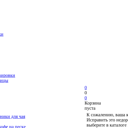
жи
вировки
ницы
0
0
0
Корзина
пуста
К сожалению, ваша к
ники для чая
Исправить это недор
выберите в каталоге
офе на песке