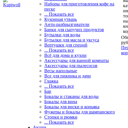
вы
Наборы для приготовления кофе на
ка
песке
и
... Показать все
то
Кухонная утварь
н
Анти-разбрызгиватели
кн
Банки для сыпучих продуктов
ко
Бутылки для воды
Общ
Бутылки для масла и уксуса
руб
Вертушки для специй
Пер
... Показать все
кор
Всё для дома и кухни
Аксессуары для ванной комнаты
Аксессуары для пылесосов
Весы напольные
Все для пикника и дачи
Глажка
... Показать все
Бар
Бокалы и стаканы для воды
Бокалы для вина
Бокалы для виски и коньяка
Фужеры и бокалы для шампанского
Стопки и рюмки
... Показать все
Акции