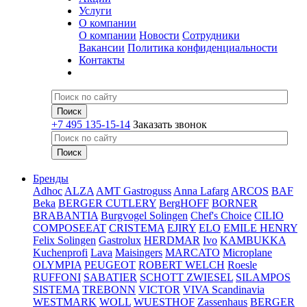
Услуги
О компании
О компании
Новости
Сотрудники
Вакансии
Политика конфиденциальности
Контакты
+7 495 135-15-14
Заказать звонок
Бренды
Adhoc
ALZA
AMT Gastroguss
Anna Lafarg
ARCOS
BAF
Beka
BERGER CUTLERY
BergHOFF
BORNER
BRABANTIA
Burgvogel Solingen
Chef's Choice
CILIO
COMPOSEEAT
CRISTEMA
EJIRY
ELO
EMILE HENRY
Felix Solingen
Gastrolux
HERDMAR
Ivo
KAMBUKKA
Kuchenprofi
Lava
Maisingers
MARCATO
Microplane
OLYMPIA
PEUGEOT
ROBERT WELCH
Roesle
RUFFONI
SABATIER
SCHOTT ZWIESEL
SILAMPOS
SISTEMA
TREBONN
VICTOR
VIVA Scandinavia
WESTMARK
WOLL
WUESTHOF
Zassenhaus
BERGER