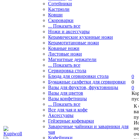
Сотейники
Кастрюли
Ковши
Скороварки
... Показать все
Ножи и аксессуары
Керамические кухонные ножи
Керамотитановые ножи
Кованые ножи
Листовые ножи
Магнитные держатели
... Показать все
Сервировка стола
Блюда для сервировки стола
0
Бумажные салфетки для сервировки
0
Вазы для фруктов, фруктовницы
0
Вазы для цветов
Ко
Вазы конфетницы
пус
... Показать все
К 
Все для чая и кофе
ва
Аксессуары
пу
Гейзерные кофеварки
Ис
Заварочные чайники и заварники для
не
чая
оч
Кофейники