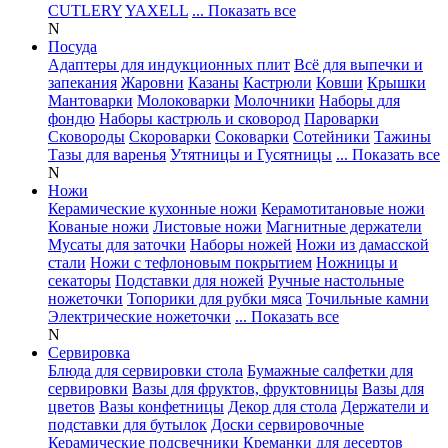
CUTLERY
YAXELL
... Показать все
N
Посуда
Адаптеры для индукционных плит
Всё для выпечки и
запекания
Жаровни
Казаны
Кастрюли
Ковши
Крышки
Мантоварки
Молоковарки
Молочники
Наборы для
фондю
Наборы кастрюль и сковород
Пароварки
Сковороды
Скороварки
Соковарки
Сотейники
Тажины
Тазы для варенья
Утятницы и Гусятницы
... Показать все
N
Ножи
Керамические кухонные ножи
Керамотитановые ножи
Кованые ножи
Листовые ножи
Магнитные держатели
Мусаты для заточки
Наборы ножей
Ножи из дамасской
стали
Ножи с тефлоновым покрытием
Ножницы и
секаторы
Подставки для ножей
Ручные настольные
ножеточки
Топорики для рубки мяса
Точильные камни
Электрические ножеточки
... Показать все
N
Сервировка
Блюда для сервировки стола
Бумажные салфетки для
сервировки
Вазы для фруктов, фруктовницы
Вазы для
цветов
Вазы конфетницы
Декор для стола
Держатели и
подставки для бутылок
Доски сервировочные
Керамические подсвечники
Креманки для десертов