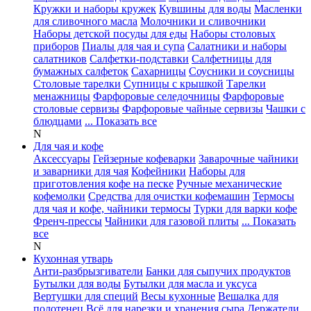
Кружки и наборы кружек
Кувшины для воды
Масленки
для сливочного масла
Молочники и сливочники
Наборы детской посуды для еды
Наборы столовых
приборов
Пиалы для чая и супа
Салатники и наборы
салатников
Салфетки-подставки
Салфетницы для
бумажных салфеток
Сахарницы
Соусники и соусницы
Столовые тарелки
Супницы с крышкой
Тарелки
менажницы
Фарфоровые селедочницы
Фарфоровые
столовые сервизы
Фарфоровые чайные сервизы
Чашки с
блюдцами
... Показать все
N
Для чая и кофе
Аксессуары
Гейзерные кофеварки
Заварочные чайники
и заварники для чая
Кофейники
Наборы для
приготовления кофе на песке
Ручные механические
кофемолки
Средства для очистки кофемашин
Термосы
для чая и кофе, чайники термосы
Турки для варки кофе
Френч-прессы
Чайники для газовой плиты
... Показать
все
N
Кухонная утварь
Анти-разбрызгиватели
Банки для сыпучих продуктов
Бутылки для воды
Бутылки для масла и уксуса
Вертушки для специй
Весы кухонные
Вешалка для
полотенец
Всё для нарезки и хранения сыра
Держатели