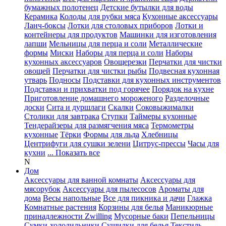
бумажных полотенец
Детские бутылки для воды
Керамика
Колоды для рубки мяса
Кухонные аксессуары
Ланч-боксы
Лотки для столовых приборов
Лотки и
контейнеры для продуктов
Машинки для изготовления
лапши
Мельницы для перца и соли
Металлические
формы
Миски
Наборы для перца и соли
Наборы
кухонных аксессуаров
Овощерезки
Перчатки для чистки
овощей
Перчатки для чистки рыбы
Подвесная кухонная
утварь
Подносы
Подставки для кухонных инструментов
Подставки и прихватки под горячее
Порядок на кухне
Приготовление домашнего мороженого
Разделочные
доски
Сита и дуршлаги
Скалки
Соковыжималки
Столики для завтрака
Ступки
Таймеры кухонные
Тендерайзеры для размягчения мяса
Термометры
кухонные
Тёрки
Формы для льда
Хлебницы
Центрифуги для сушки зелени
Цитрус-прессы
Часы для
кухни
... Показать все
N
Дом
Аксессуары для ванной комнаты
Аксессуары для
мясорубок
Аксессуары для пылесосов
Ароматы для
дома
Весы напольные
Все для пикника и дачи
Глажка
Комнатные растения
Корзины для белья
Маникюрные
принадлежности Zwilling
Мусорные баки
Пепельницы
Сумки-холодильники
Сушилки для белья
Текстиль