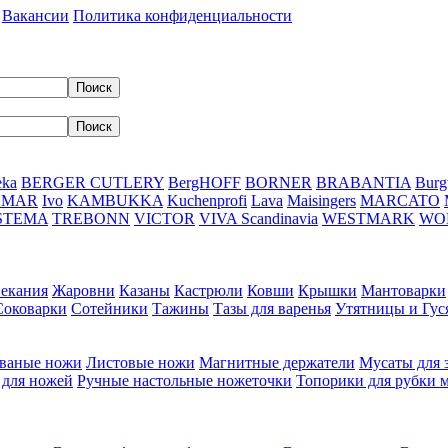
Вакансии
Политика конфиденциальности
eka
BERGER CUTLERY
BergHOFF
BORNER
BRABANTIA
Burg
DMAR
Ivo
KAMBUKKA
Kuchenprofi
Lava
Maisingers
MARCATO
STEMA
TREBONN
VICTOR
VIVA Scandinavia
WESTMARK
WO
пекания
Жаровни
Казаны
Кастрюли
Ковши
Крышки
Мантоварки
Соковарки
Сотейники
Тажины
Тазы для варенья
Утятницы и Гу
ваные ножи
Листовые ножи
Магнитные держатели
Мусаты для 
 для ножей
Ручные настольные ножеточки
Топорики для рубки 