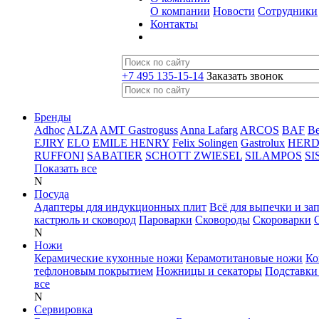
О компании
Новости
Сотрудники
Контакты
+7 495 135-15-14
Заказать звонок
Бренды
Adhoc
ALZA
AMT Gastroguss
Anna Lafarg
ARCOS
BAF
B
EJIRY
ELO
EMILE HENRY
Felix Solingen
Gastrolux
HER
RUFFONI
SABATIER
SCHOTT ZWIESEL
SILAMPOS
SI
Показать все
N
Посуда
Адаптеры для индукционных плит
Всё для выпечки и за
кастрюль и сковород
Пароварки
Сковороды
Скороварки
N
Ножи
Керамические кухонные ножи
Керамотитановые ножи
Ко
тефлоновым покрытием
Ножницы и секаторы
Подставки
все
N
Сервировка