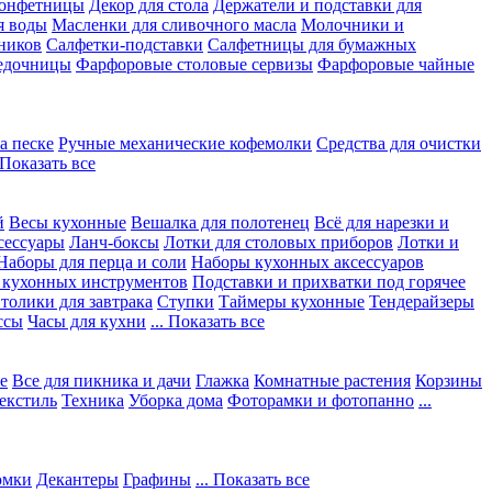
конфетницы
Декор для стола
Держатели и подставки для
я воды
Масленки для сливочного масла
Молочники и
ников
Салфетки-подставки
Салфетницы для бумажных
едочницы
Фарфоровые столовые сервизы
Фарфоровые чайные
а песке
Ручные механические кофемолки
Средства для очистки
. Показать все
й
Весы кухонные
Вешалка для полотенец
Всё для нарезки и
сессуары
Ланч-боксы
Лотки для столовых приборов
Лотки и
Наборы для перца и соли
Наборы кухонных аксессуаров
 кухонных инструментов
Подставки и прихватки под горячее
толики для завтрака
Ступки
Таймеры кухонные
Тендерайзеры
ссы
Часы для кухни
... Показать все
е
Все для пикника и дачи
Глажка
Комнатные растения
Корзины
екстиль
Техника
Уборка дома
Фоторамки и фотопанно
...
юмки
Декантеры
Графины
... Показать все