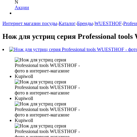
N
Акции
Интернет магазин посуды
-
Каталог
-
Бренды
-
WUESTHOF
-
Profess
Нож для устриц серия Professional too