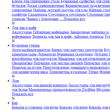
Блюда для сервировки стола
Бумажные салфетки для сер
бутылок
Доски сервировочные
Керамические подсвечни
сливочники
Наборы детской посуды для еды
Наборы сто
салфеток
Сахарницы
Соусники и соусницы
Столовые тар
сервизы
Чашки с блюдцами
... Показать все
N
Для чая и кофе
Аксессуары
Гейзерные кофеварки
Заварочные чайники и 
кофемашин
Термосы для чая и кофе, чайники термосы
Ту
N
Кухонная утварь
Анти-разбрызгиватели
Банки для сыпучих продуктов
Бут
хранения сыра
Держатели бумажных полотенец
Детские 
контейнеры для продуктов
Машинки для изготовления л
Овощерезки
Перчатки для чистки овощей
Перчатки для 
Порядок на кухне
Приготовление домашнего мороженог
для размягчения мяса
Термометры кухонные
Тёрки
Формы
N
Дом
Аксессуары для ванной комнаты
Аксессуары для мясоруб
для белья
Маникюрные принадлежности Zwilling
Мусорн
Показать все
N
Бар
Бокалы и стаканы для воды
Бокалы для вина
Бокалы для 