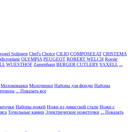
vogel Solingen
Chef's Choice
CILIO
COMPOSEEAT
CRISTEMA
Microplane
OLYMPIA
PEUGEOT
ROBERT WELCH
Roesle
LL
WUESTHOF
Zassenhaus
BERGER CUTLERY
YAXELL
...
Молоковарки
Молочники
Наборы для фондю
Наборы
сятницы
... Показать все
заточки
Наборы ножей
Ножи из дамасской стали
Ножи с
мяса
Точильные камни
Электрические ножеточки
... Показать