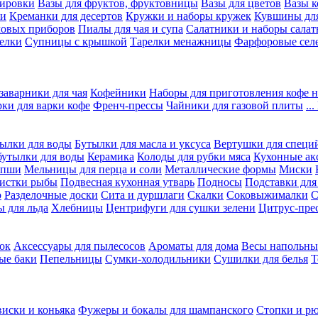
вировки
Вазы для фруктов, фруктовницы
Вазы для цветов
Вазы 
ки
Креманки для десертов
Кружки и наборы кружек
Кувшины дл
ловых приборов
Пиалы для чая и супа
Салатники и наборы салат
елки
Супницы с крышкой
Тарелки менажницы
Фарфоровые сел
заварники для чая
Кофейники
Наборы для приготовления кофе н
рки для варки кофе
Френч-прессы
Чайники для газовой плиты
..
ылки для воды
Бутылки для масла и уксуса
Вертушки для специ
бутылки для воды
Керамика
Колоды для рубки мяса
Кухонные ак
апши
Мельницы для перца и соли
Металлические формы
Миски
чистки рыбы
Подвесная кухонная утварь
Подносы
Подставки для
о
Разделочные доски
Сита и дуршлаги
Скалки
Соковыжималки
С
 для льда
Хлебницы
Центрифуги для сушки зелени
Цитрус-пре
ок
Аксессуары для пылесосов
Ароматы для дома
Весы напольны
ые баки
Пепельницы
Сумки-холодильники
Сушилки для белья
Т
виски и коньяка
Фужеры и бокалы для шампанского
Стопки и р