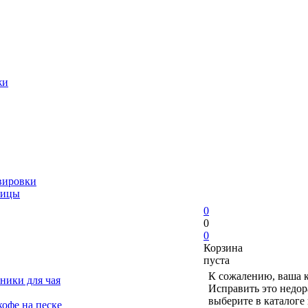
жи
вировки
ницы
0
0
0
Корзина
пуста
К сожалению, ваша к
ники для чая
Исправить это недор
выберите в каталоге
офе на песке