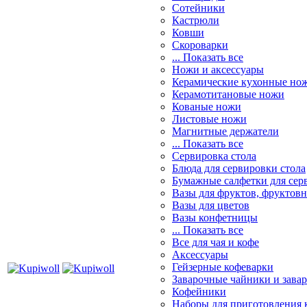
Сотейники
Кастрюли
Ковши
Скороварки
... Показать все
Ножи и аксессуары
Керамические кухонные но
Керамотитановые ножи
Кованые ножи
Листовые ножи
Магнитные держатели
... Показать все
Сервировка стола
Блюда для сервировки стола
Бумажные салфетки для сер
Вазы для фруктов, фруктов
Вазы для цветов
Вазы конфетницы
... Показать все
Все для чая и кофе
Аксессуары
Гейзерные кофеварки
Заварочные чайники и завар
Кофейники
Наборы для приготовления к