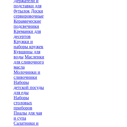
Держатели и
подставки для
бутылок
Доски
сервировочные
Керамические
подсвечники
Креманки для
десертов
Кружки и
наборы кружек
Кувшины для
воды
Масленки
для сливочного
масла
Молочники и
сливочники
Наборы
детской посуды
для еды
Наборы
столовых
приборов
Пиалы для чая
и супа
Салатники и