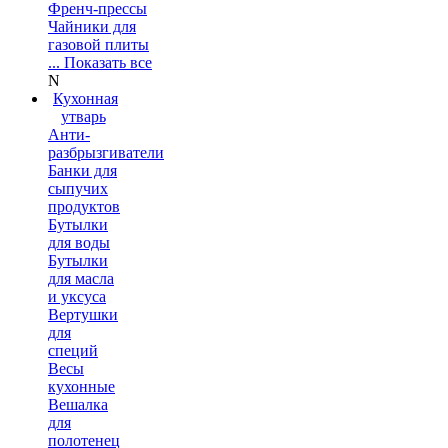
Френч-прессы
Чайники для
газовой плиты
... Показать все
N
Кухонная
утварь
Анти-
разбрызгиватели
Банки для
сыпучих
продуктов
Бутылки
для воды
Бутылки
для масла
и уксуса
Вертушки
для
специй
Весы
кухонные
Вешалка
для
полотенец