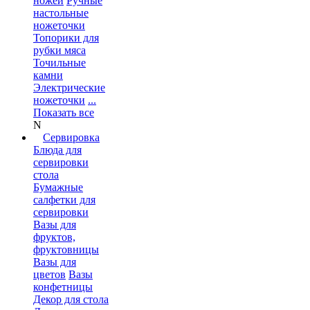
ножей
Ручные
настольные
ножеточки
Топорики для
рубки мяса
Точильные
камни
Электрические
ножеточки
...
Показать все
N
Сервировка
Блюда для
сервировки
стола
Бумажные
салфетки для
сервировки
Вазы для
фруктов,
фруктовницы
Вазы для
цветов
Вазы
конфетницы
Декор для стола