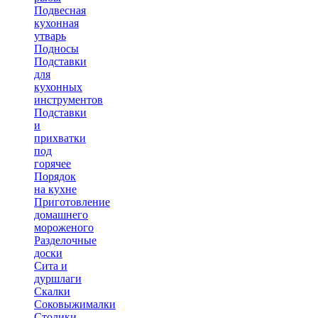
Подвесная
кухонная
утварь
Подносы
Подставки
для
кухонных
инструментов
Подставки
и
прихватки
под
горячее
Порядок
на кухне
Приготовление
домашнего
мороженого
Разделочные
доски
Сита и
дуршлаги
Скалки
Соковыжималки
Столики