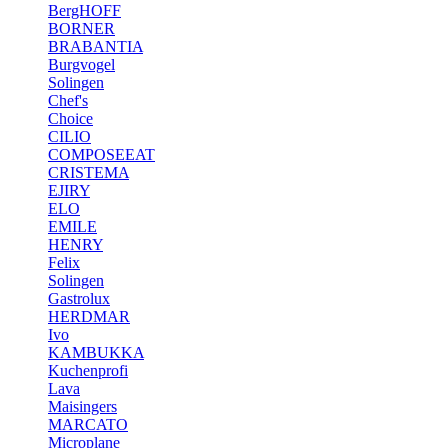
BergHOFF
BORNER
BRABANTIA
Burgvogel
Solingen
Chef's
Choice
CILIO
COMPOSEEAT
CRISTEMA
EJIRY
ELO
EMILE
HENRY
Felix
Solingen
Gastrolux
HERDMAR
Ivo
KAMBUKKA
Kuchenprofi
Lava
Maisingers
MARCATO
Microplane