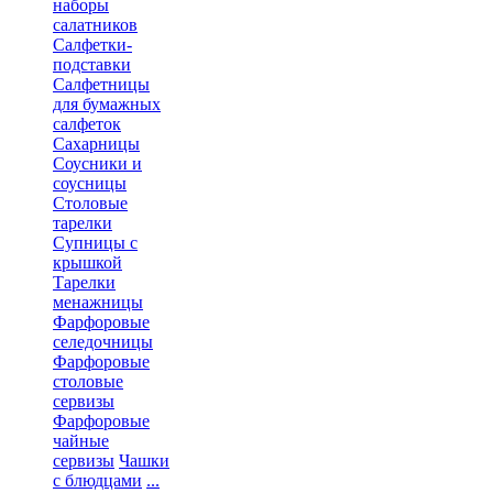
наборы
салатников
Салфетки-
подставки
Салфетницы
для бумажных
салфеток
Сахарницы
Соусники и
соусницы
Столовые
тарелки
Супницы с
крышкой
Тарелки
менажницы
Фарфоровые
селедочницы
Фарфоровые
столовые
сервизы
Фарфоровые
чайные
сервизы
Чашки
с блюдцами
...