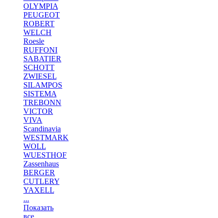
OLYMPIA
PEUGEOT
ROBERT
WELCH
Roesle
RUFFONI
SABATIER
SCHOTT
ZWIESEL
SILAMPOS
SISTEMA
TREBONN
VICTOR
VIVA
Scandinavia
WESTMARK
WOLL
WUESTHOF
Zassenhaus
BERGER
CUTLERY
YAXELL
...
Показать
все