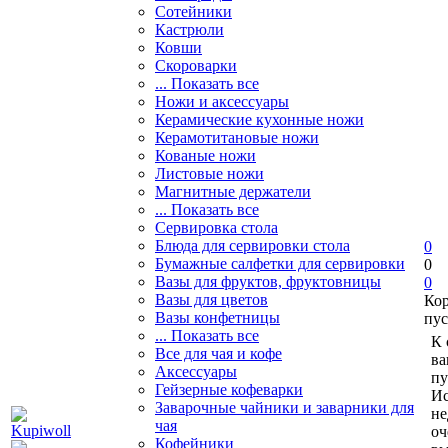
Сотейники
Кастрюли
Ковши
Скороварки
... Показать все
Ножи и аксессуары
Керамические кухонные ножи
Керамотитановые ножи
Кованые ножи
Листовые ножи
Магнитные держатели
... Показать все
Сервировка стола
Блюда для сервировки стола
0
Бумажные салфетки для сервировки
0
Вазы для фруктов, фруктовницы
0
Вазы для цветов
Ко
Вазы конфетницы
пус
... Показать все
К 
Все для чая и кофе
ва
Аксессуары
пу
Гейзерные кофеварки
Ис
Заварочные чайники и заварники для
не
чая
оч
Кофейники