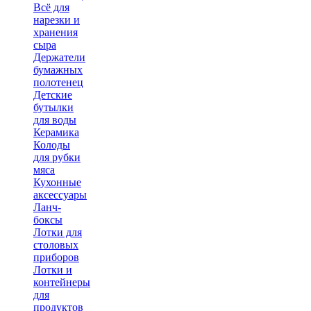
Всё для
нарезки и
хранения
сыра
Держатели
бумажных
полотенец
Детские
бутылки
для воды
Керамика
Колоды
для рубки
мяса
Кухонные
аксессуары
Ланч-
боксы
Лотки для
столовых
приборов
Лотки и
контейнеры
для
продуктов