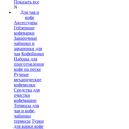
Показать все
N
Для чая и
кофе
Аксессуары
Гейзерные
кофеварки
Заварочные
чайники и
заварники для
чая
Кофейники
Наборы для
приготовления
кофе на песке
Ручные
механические
кофемолки
Средства для
очистки
кофемашин
Термосы для
чая и кофе,
чайники
термосы
Турки
для варки кофе