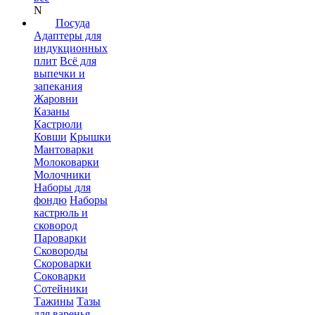
N
Посуда
Адаптеры для
индукционных
плит
Всё для
выпечки и
запекания
Жаровни
Казаны
Кастрюли
Ковши
Крышки
Мантоварки
Молоковарки
Молочники
Наборы для
фондю
Наборы
кастрюль и
сковород
Пароварки
Сковороды
Скороварки
Соковарки
Сотейники
Тажины
Тазы
для варенья