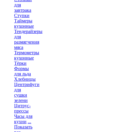
для
завтрака
Ступки
Таймеры
кухонные
Тендерайзеры
для
размягчения
мяса
Термометры
кухонные
Тёрки
Формы
для льда
Хлебницы
Центрифуги
для
сушки
зелени
Цитрус-
прессы
Часы для
кухни
...
Показать