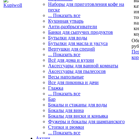
вы
Наборы для приготовления кофе на
ка
песке
и
... Показать все
то
Кухонная утварь
н
Анти-разбрызгиватели
кн
Банки для сыпучих продуктов
ко
Бутылки для воды
Общ
Бутылки для масла и уксуса
руб
Вертушки для специй
Пер
... Показать все
кор
Всё для дома и кухни
Аксессуары для ванной комнаты
Аксессуары для пылесосов
Весы напольные
Все для пикника и дачи
Глажка
... Показать все
Бар
Бокалы и стаканы для воды
Бокалы для вина
Бокалы для виски и коньяка
Фужеры и бокалы для шампанского
Стопки и рюмки
... Показать все
Акции