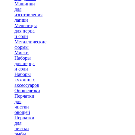
Машинки
для
изготовления
лапши
Мельницы
для перца
и соли
Металлические
формы
Миски
Наборы
для перца
и соли
Наборы
кухонных
аксессуаров
Овощерезки
Перчатки
для
чистки
овощей
Перчатки
для
чистки
рыбы