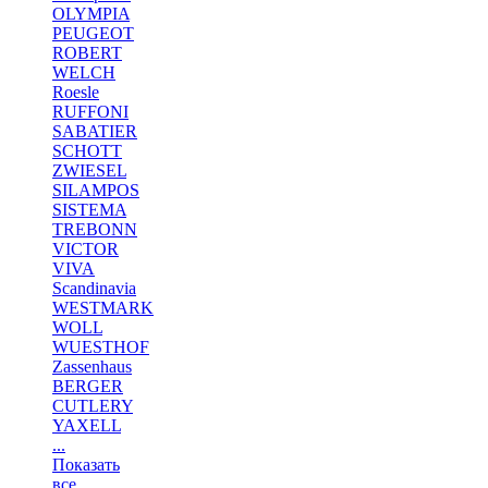
OLYMPIA
PEUGEOT
ROBERT
WELCH
Roesle
RUFFONI
SABATIER
SCHOTT
ZWIESEL
SILAMPOS
SISTEMA
TREBONN
VICTOR
VIVA
Scandinavia
WESTMARK
WOLL
WUESTHOF
Zassenhaus
BERGER
CUTLERY
YAXELL
...
Показать
все