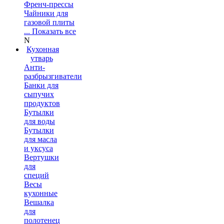
Френч-прессы
Чайники для
газовой плиты
... Показать все
N
Кухонная
утварь
Анти-
разбрызгиватели
Банки для
сыпучих
продуктов
Бутылки
для воды
Бутылки
для масла
и уксуса
Вертушки
для
специй
Весы
кухонные
Вешалка
для
полотенец