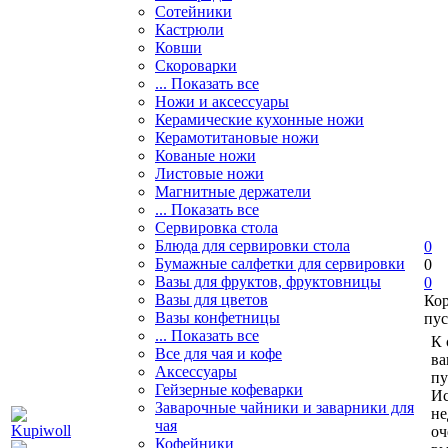
Сотейники
Кастрюли
Ковши
Скороварки
... Показать все
Ножи и аксессуары
Керамические кухонные ножи
Керамотитановые ножи
Кованые ножи
Листовые ножи
Магнитные держатели
... Показать все
Сервировка стола
Блюда для сервировки стола
0
Бумажные салфетки для сервировки
0
Вазы для фруктов, фруктовницы
0
Вазы для цветов
Ко
Вазы конфетницы
пус
... Показать все
К 
Все для чая и кофе
ва
Аксессуары
пу
Гейзерные кофеварки
Ис
Заварочные чайники и заварники для
не
чая
оч
Кофейники