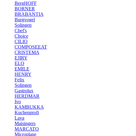
BergHOFF
BORNER
BRABANTIA
Burgvogel
Solingen
Chef's
Choice
CILIO
COMPOSEEAT
CRISTEMA
EJIRY
ELO
EMILE
HENRY
Felix
Solingen
Gastrolux
HERDMAR
Ivo
KAMBUKKA
Kuchenprofi
Lava
Maisingers
MARCATO
Microplane