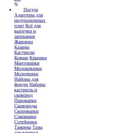
N
Посуда
Адаптеры для
индукционных
плит
Всё для
выпечки и
запекания
Жаровни
Казаны
Кастрюли
Ковши
Крышки
Мантоварки
Молоковарки
Молочники
Наборы для
фондю
Наборы
кастрюль и
сковород
Пароварки
Сковороды
Скороварки
Соковарки
Сотейники
Тажины
Тазы
для варенья