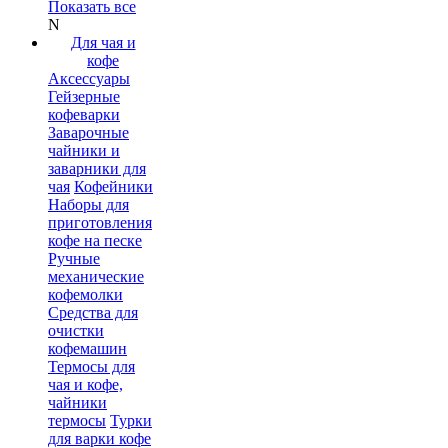
Показать все
N
Для чая и
кофе
Аксессуары
Гейзерные
кофеварки
Заварочные
чайники и
заварники для
чая
Кофейники
Наборы для
приготовления
кофе на песке
Ручные
механические
кофемолки
Средства для
очистки
кофемашин
Термосы для
чая и кофе,
чайники
термосы
Турки
для варки кофе