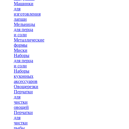
Машинки
для
изготовления
лапши
Мельницы
для перца
и соли
Металлические
формы
Миски
Наборы
для перца
и соли
Наборы
кухонных
аксессуаров
Овощерезки
Перчатки
для
чистки
овощей
Перчатки
для
чистки
рыбы