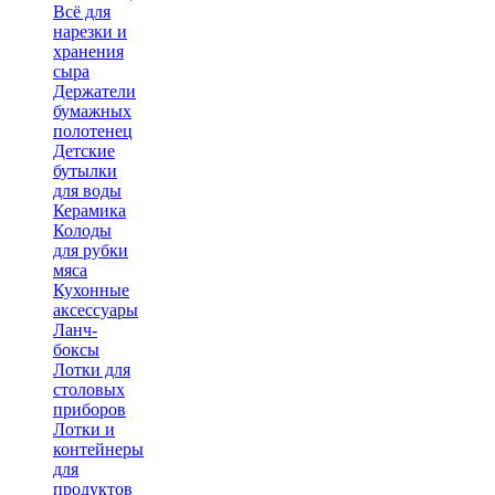
Всё для
нарезки и
хранения
сыра
Держатели
бумажных
полотенец
Детские
бутылки
для воды
Керамика
Колоды
для рубки
мяса
Кухонные
аксессуары
Ланч-
боксы
Лотки для
столовых
приборов
Лотки и
контейнеры
для
продуктов