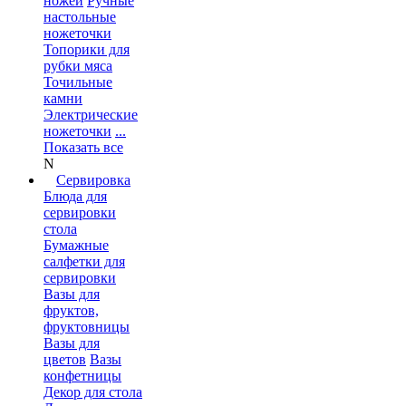
ножей
Ручные
настольные
ножеточки
Топорики для
рубки мяса
Точильные
камни
Электрические
ножеточки
...
Показать все
N
Сервировка
Блюда для
сервировки
стола
Бумажные
салфетки для
сервировки
Вазы для
фруктов,
фруктовницы
Вазы для
цветов
Вазы
конфетницы
Декор для стола