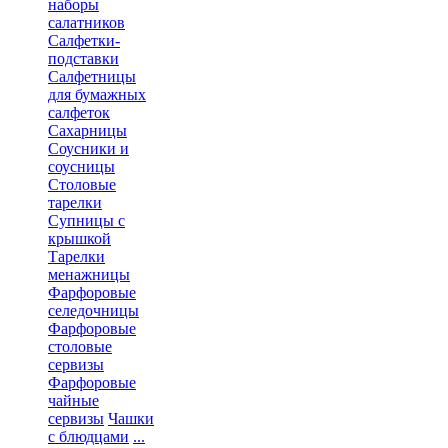
наборы
салатников
Салфетки-
подставки
Салфетницы
для бумажных
салфеток
Сахарницы
Соусники и
соусницы
Столовые
тарелки
Супницы с
крышкой
Тарелки
менажницы
Фарфоровые
селедочницы
Фарфоровые
столовые
сервизы
Фарфоровые
чайные
сервизы
Чашки
с блюдцами
...