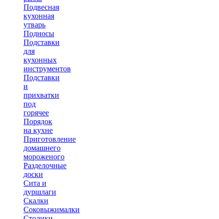
Подвесная
кухонная
утварь
Подносы
Подставки
для
кухонных
инструментов
Подставки
и
прихватки
под
горячее
Порядок
на кухне
Приготовление
домашнего
мороженого
Разделочные
доски
Сита и
дуршлаги
Скалки
Соковыжималки
Столики