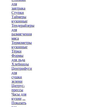
для
завтрака
Ступки
Таймеры
кухонные
Тендерайзеры
для
размягчения
мяса
Термометры
кухонные
Тёрки
Формы
для льда
Хлебницы
Центрифуги
для
сушки
зелени
Цитрус-
прессы
Часы для
кухни
...
Показать