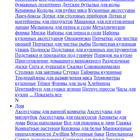
бумажных полотенец
Детские бутылки для воды
Керамика
Колоды для рубки мяса
Кухонные аксессуары
Ланч-боксы
Лотки для столовых приборов
Лотки и
контейнеры для продуктов
Машинки для изготовления
лапши
Мельницы для перца и соли
Металлические
формы
Миски
Наборы для перца и соли
Наборы
кухонных аксессуаров
Овощерезки
Перчатки для чистки
овощей
Перчатки для чистки рыбы
Подвесная кухонная
утварь
Подносы
Подставки для кухонных инструментов
Подставки и прихватки под горячее
Порядок на кухне
Приготовление домашнего мороженого
Разделочные
доски
Сита и дуршлаги
Скалки
Соковыжималки
Столики для завтрака
Ступки
Таймеры кухонные
Тендерайзеры для размягчения мяса
Термометры
кухонные
Тёрки
Формы для льда
Хлебницы
Центрифуги для сушки зелени
Цитрус-прессы
Часы для
кухни
... Показать все
N
Дом
Аксессуары для ванной комнаты
Аксессуары для
мясорубок
Аксессуары для пылесосов
Ароматы для
дома
Весы напольные
Все для пикника и дачи
Глажка
Комнатные растения
Корзины для белья
Маникюрные
принадлежности Zwilling
Мусорные баки
Пепельницы
Сумки-холодильники
Сушилки для белья
Текстиль