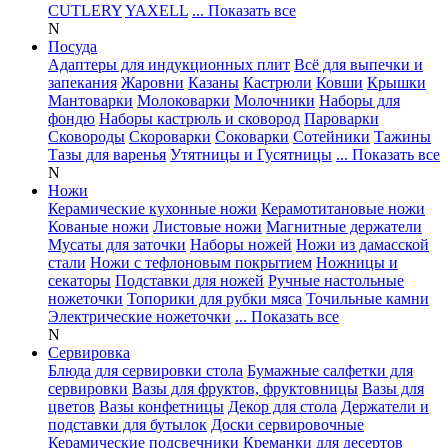
CUTLERY
YAXELL
... Показать все
N
Посуда
Адаптеры для индукционных плит
Всё для выпечки и
запекания
Жаровни
Казаны
Кастрюли
Ковши
Крышки
Мантоварки
Молоковарки
Молочники
Наборы для
фондю
Наборы кастрюль и сковород
Пароварки
Сковороды
Скороварки
Соковарки
Сотейники
Тажины
Тазы для варенья
Утятницы и Гусятницы
... Показать все
N
Ножи
Керамические кухонные ножи
Керамотитановые ножи
Кованые ножи
Листовые ножи
Магнитные держатели
Мусаты для заточки
Наборы ножей
Ножи из дамасской
стали
Ножи с тефлоновым покрытием
Ножницы и
секаторы
Подставки для ножей
Ручные настольные
ножеточки
Топорики для рубки мяса
Точильные камни
Электрические ножеточки
... Показать все
N
Сервировка
Блюда для сервировки стола
Бумажные салфетки для
сервировки
Вазы для фруктов, фруктовницы
Вазы для
цветов
Вазы конфетницы
Декор для стола
Держатели и
подставки для бутылок
Доски сервировочные
Керамические подсвечники
Креманки для десертов