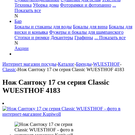
Техника
Уборка дома
Фоторамки и фотопанно
...
Показать все
N
Бар
Бокалы и стаканы для воды
Бокалы для вина
Бокалы для
виски и коньяка
Фужеры и бокалы для шампанского
Стопки и рюмки
Декантеры
Графины
... Показать все
N
Акции
Интернет магазин посуды
-
Каталог
-
Бренды
-
WUESTHOF
-
Classic
-
Нож Сантоку 17 см серия Classic WUESTHOF 4183
Нож Сантоку 17 см серия Classic
WUESTHOF 4183