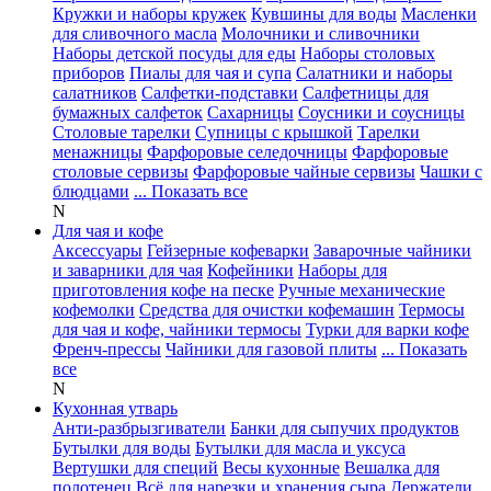
Кружки и наборы кружек
Кувшины для воды
Масленки
для сливочного масла
Молочники и сливочники
Наборы детской посуды для еды
Наборы столовых
приборов
Пиалы для чая и супа
Салатники и наборы
салатников
Салфетки-подставки
Салфетницы для
бумажных салфеток
Сахарницы
Соусники и соусницы
Столовые тарелки
Супницы с крышкой
Тарелки
менажницы
Фарфоровые селедочницы
Фарфоровые
столовые сервизы
Фарфоровые чайные сервизы
Чашки с
блюдцами
... Показать все
N
Для чая и кофе
Аксессуары
Гейзерные кофеварки
Заварочные чайники
и заварники для чая
Кофейники
Наборы для
приготовления кофе на песке
Ручные механические
кофемолки
Средства для очистки кофемашин
Термосы
для чая и кофе, чайники термосы
Турки для варки кофе
Френч-прессы
Чайники для газовой плиты
... Показать
все
N
Кухонная утварь
Анти-разбрызгиватели
Банки для сыпучих продуктов
Бутылки для воды
Бутылки для масла и уксуса
Вертушки для специй
Весы кухонные
Вешалка для
полотенец
Всё для нарезки и хранения сыра
Держатели