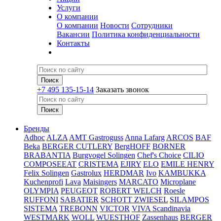
Услуги
О компании
О компании
Новости
Сотрудники
Вакансии
Политика конфиденциальности
Контакты
+7 495 135-15-14
Заказать звонок
Бренды
Adhoc
ALZA
AMT Gastroguss
Anna Lafarg
ARCOS
BAF
Beka
BERGER CUTLERY
BergHOFF
BORNER
BRABANTIA
Burgvogel Solingen
Chef's Choice
CILIO
COMPOSEEAT
CRISTEMA
EJIRY
ELO
EMILE HENRY
Felix Solingen
Gastrolux
HERDMAR
Ivo
KAMBUKKA
Kuchenprofi
Lava
Maisingers
MARCATO
Microplane
OLYMPIA
PEUGEOT
ROBERT WELCH
Roesle
RUFFONI
SABATIER
SCHOTT ZWIESEL
SILAMPOS
SISTEMA
TREBONN
VICTOR
VIVA Scandinavia
WESTMARK
WOLL
WUESTHOF
Zassenhaus
BERGER