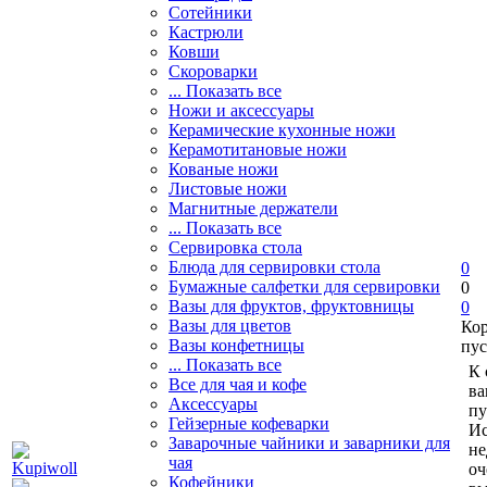
Сотейники
Кастрюли
Ковши
Скороварки
... Показать все
Ножи и аксессуары
Керамические кухонные ножи
Керамотитановые ножи
Кованые ножи
Листовые ножи
Магнитные держатели
... Показать все
Сервировка стола
Блюда для сервировки стола
0
Бумажные салфетки для сервировки
0
Вазы для фруктов, фруктовницы
0
Вазы для цветов
Ко
Вазы конфетницы
пус
... Показать все
К 
Все для чая и кофе
ва
Аксессуары
пу
Гейзерные кофеварки
Ис
Заварочные чайники и заварники для
не
чая
оч
Кофейники