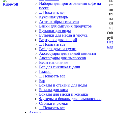
вы
Наборы для приготовления кофе на
ка
песке
и
... Показать все
то
Кухонная утварь
н
Анти-разбрызгиватели
кн
Банки для сыпучих продуктов
ко
Бутылки для воды
Общ
Бутылки для масла и уксуса
руб
Вертушки для специй
Пер
... Показать все
кор
Всё для дома и кухни
Аксессуары для ванной комнаты
Аксессуары для пылесосов
Весы напольные
Все для пикника и дачи
Глажка
... Показать все
Бар
Бокалы и стаканы для воды
Бокалы для вина
Бокалы для виски и коньяка
Фужеры и бокалы для шампанского
Стопки и рюмки
... Показать все
Акции