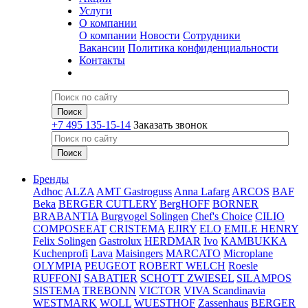
Услуги
О компании
О компании
Новости
Сотрудники
Вакансии
Политика конфиденциальности
Контакты
+7 495 135-15-14
Заказать звонок
Бренды
Adhoc
ALZA
AMT Gastroguss
Anna Lafarg
ARCOS
BAF
Beka
BERGER CUTLERY
BergHOFF
BORNER
BRABANTIA
Burgvogel Solingen
Chef's Choice
CILIO
COMPOSEEAT
CRISTEMA
EJIRY
ELO
EMILE HENRY
Felix Solingen
Gastrolux
HERDMAR
Ivo
KAMBUKKA
Kuchenprofi
Lava
Maisingers
MARCATO
Microplane
OLYMPIA
PEUGEOT
ROBERT WELCH
Roesle
RUFFONI
SABATIER
SCHOTT ZWIESEL
SILAMPOS
SISTEMA
TREBONN
VICTOR
VIVA Scandinavia
WESTMARK
WOLL
WUESTHOF
Zassenhaus
BERGER