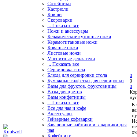
Сотейники
Кастрюли
Ковши
Скороварки
... Показать все
Ножи и аксессуары
Керамические кухонные ножи
Керамотитановые ножи
Кованые ножи
Листовые ножи
Магнитные держатели
... Показать все
Сервировка стола
Блюда для сервировки стола
0
Бумажные салфетки для сервировки
0
Вазы для фруктов, фруктовницы
0
Вазы для цветов
Ко
Вазы конфетницы
пус
... Показать все
К 
Все для чая и кофе
ва
Аксессуары
пу
Гейзерные кофеварки
Ис
Заварочные чайники и заварники для
не
чая
оч
Кофейники