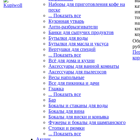
вы
Наборы для приготовления кофе на
ка
песке
и
... Показать все
то
Кухонная утварь
н
Анти-разбрызгиватели
кн
Банки для сыпучих продуктов
ко
Бутылки для воды
Общ
Бутылки для масла и уксуса
руб
Вертушки для специй
Пер
... Показать все
кор
Всё для дома и кухни
Аксессуары для ванной комнаты
Аксессуары для пылесосов
Весы напольные
Все для пикника и дачи
Глажка
... Показать все
Бар
Бокалы и стаканы для воды
Бокалы для вина
Бокалы для виски и коньяка
Фужеры и бокалы для шампанского
Стопки и рюмки
... Показать все
Акции