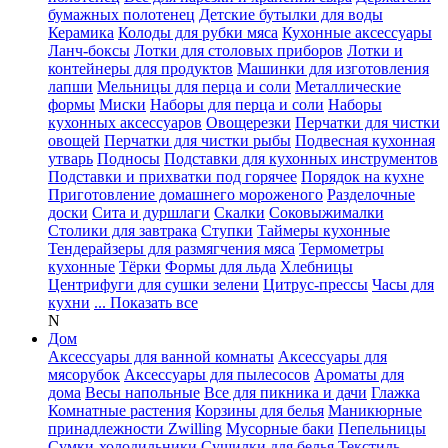
бумажных полотенец
Детские бутылки для воды
Керамика
Колоды для рубки мяса
Кухонные аксессуары
Ланч-боксы
Лотки для столовых приборов
Лотки и
контейнеры для продуктов
Машинки для изготовления
лапши
Мельницы для перца и соли
Металлические
формы
Миски
Наборы для перца и соли
Наборы
кухонных аксессуаров
Овощерезки
Перчатки для чистки
овощей
Перчатки для чистки рыбы
Подвесная кухонная
утварь
Подносы
Подставки для кухонных инструментов
Подставки и прихватки под горячее
Порядок на кухне
Приготовление домашнего мороженого
Разделочные
доски
Сита и дуршлаги
Скалки
Соковыжималки
Столики для завтрака
Ступки
Таймеры кухонные
Тендерайзеры для размягчения мяса
Термометры
кухонные
Тёрки
Формы для льда
Хлебницы
Центрифуги для сушки зелени
Цитрус-прессы
Часы для
кухни
... Показать все
N
Дом
Аксессуары для ванной комнаты
Аксессуары для
мясорубок
Аксессуары для пылесосов
Ароматы для
дома
Весы напольные
Все для пикника и дачи
Глажка
Комнатные растения
Корзины для белья
Маникюрные
принадлежности Zwilling
Мусорные баки
Пепельницы
Сумки-холодильники
Сушилки для белья
Текстиль