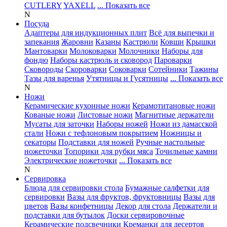
CUTLERY
YAXELL
... Показать все
N
Посуда
Адаптеры для индукционных плит
Всё для выпечки и
запекания
Жаровни
Казаны
Кастрюли
Ковши
Крышки
Мантоварки
Молоковарки
Молочники
Наборы для
фондю
Наборы кастрюль и сковород
Пароварки
Сковороды
Скороварки
Соковарки
Сотейники
Тажины
Тазы для варенья
Утятницы и Гусятницы
... Показать все
N
Ножи
Керамические кухонные ножи
Керамотитановые ножи
Кованые ножи
Листовые ножи
Магнитные держатели
Мусаты для заточки
Наборы ножей
Ножи из дамасской
стали
Ножи с тефлоновым покрытием
Ножницы и
секаторы
Подставки для ножей
Ручные настольные
ножеточки
Топорики для рубки мяса
Точильные камни
Электрические ножеточки
... Показать все
N
Сервировка
Блюда для сервировки стола
Бумажные салфетки для
сервировки
Вазы для фруктов, фруктовницы
Вазы для
цветов
Вазы конфетницы
Декор для стола
Держатели и
подставки для бутылок
Доски сервировочные
Керамические подсвечники
Креманки для десертов