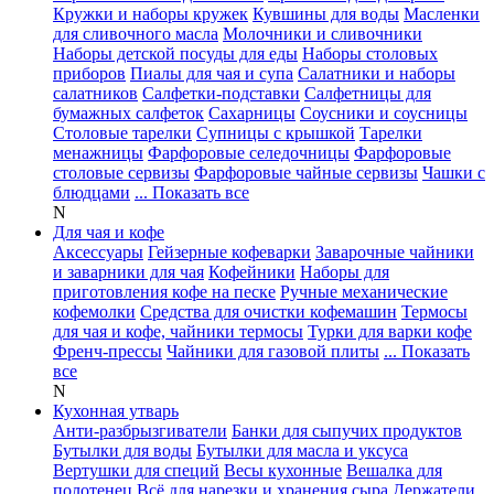
Кружки и наборы кружек
Кувшины для воды
Масленки
для сливочного масла
Молочники и сливочники
Наборы детской посуды для еды
Наборы столовых
приборов
Пиалы для чая и супа
Салатники и наборы
салатников
Салфетки-подставки
Салфетницы для
бумажных салфеток
Сахарницы
Соусники и соусницы
Столовые тарелки
Супницы с крышкой
Тарелки
менажницы
Фарфоровые селедочницы
Фарфоровые
столовые сервизы
Фарфоровые чайные сервизы
Чашки с
блюдцами
... Показать все
N
Для чая и кофе
Аксессуары
Гейзерные кофеварки
Заварочные чайники
и заварники для чая
Кофейники
Наборы для
приготовления кофе на песке
Ручные механические
кофемолки
Средства для очистки кофемашин
Термосы
для чая и кофе, чайники термосы
Турки для варки кофе
Френч-прессы
Чайники для газовой плиты
... Показать
все
N
Кухонная утварь
Анти-разбрызгиватели
Банки для сыпучих продуктов
Бутылки для воды
Бутылки для масла и уксуса
Вертушки для специй
Весы кухонные
Вешалка для
полотенец
Всё для нарезки и хранения сыра
Держатели