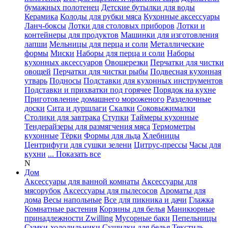
бумажных полотенец
Детские бутылки для воды
Керамика
Колоды для рубки мяса
Кухонные аксессуары
Ланч-боксы
Лотки для столовых приборов
Лотки и
контейнеры для продуктов
Машинки для изготовления
лапши
Мельницы для перца и соли
Металлические
формы
Миски
Наборы для перца и соли
Наборы
кухонных аксессуаров
Овощерезки
Перчатки для чистки
овощей
Перчатки для чистки рыбы
Подвесная кухонная
утварь
Подносы
Подставки для кухонных инструментов
Подставки и прихватки под горячее
Порядок на кухне
Приготовление домашнего мороженого
Разделочные
доски
Сита и дуршлаги
Скалки
Соковыжималки
Столики для завтрака
Ступки
Таймеры кухонные
Тендерайзеры для размягчения мяса
Термометры
кухонные
Тёрки
Формы для льда
Хлебницы
Центрифуги для сушки зелени
Цитрус-прессы
Часы для
кухни
... Показать все
N
Дом
Аксессуары для ванной комнаты
Аксессуары для
мясорубок
Аксессуары для пылесосов
Ароматы для
дома
Весы напольные
Все для пикника и дачи
Глажка
Комнатные растения
Корзины для белья
Маникюрные
принадлежности Zwilling
Мусорные баки
Пепельницы
Сумки-холодильники
Сушилки для белья
Текстиль