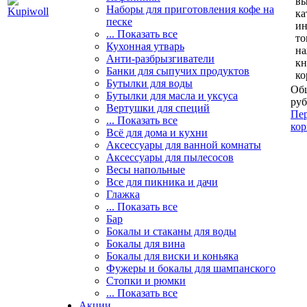
вы
Наборы для приготовления кофе на
ка
песке
и
... Показать все
то
Кухонная утварь
н
Анти-разбрызгиватели
кн
Банки для сыпучих продуктов
ко
Бутылки для воды
Общ
Бутылки для масла и уксуса
руб
Вертушки для специй
Пер
... Показать все
кор
Всё для дома и кухни
Аксессуары для ванной комнаты
Аксессуары для пылесосов
Весы напольные
Все для пикника и дачи
Глажка
... Показать все
Бар
Бокалы и стаканы для воды
Бокалы для вина
Бокалы для виски и коньяка
Фужеры и бокалы для шампанского
Стопки и рюмки
... Показать все
Акции