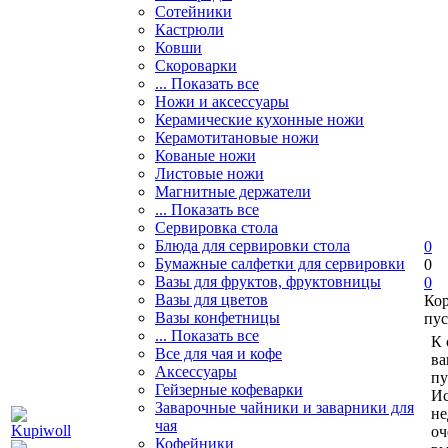
Сотейники
Кастрюли
Ковши
Скороварки
... Показать все
Ножи и аксессуары
Керамические кухонные ножи
Керамотитановые ножи
Кованые ножи
Листовые ножи
Магнитные держатели
... Показать все
Сервировка стола
Блюда для сервировки стола
0
Бумажные салфетки для сервировки
0
Вазы для фруктов, фруктовницы
0
Вазы для цветов
Ко
Вазы конфетницы
пус
... Показать все
К 
Все для чая и кофе
ва
Аксессуары
пу
Гейзерные кофеварки
Ис
Заварочные чайники и заварники для
не
чая
оч
Кофейники