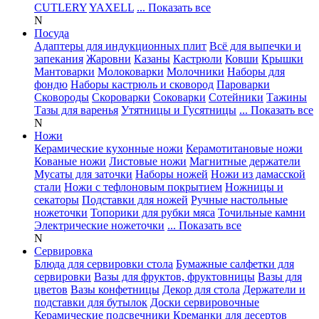
CUTLERY
YAXELL
... Показать все
N
Посуда
Адаптеры для индукционных плит
Всё для выпечки и
запекания
Жаровни
Казаны
Кастрюли
Ковши
Крышки
Мантоварки
Молоковарки
Молочники
Наборы для
фондю
Наборы кастрюль и сковород
Пароварки
Сковороды
Скороварки
Соковарки
Сотейники
Тажины
Тазы для варенья
Утятницы и Гусятницы
... Показать все
N
Ножи
Керамические кухонные ножи
Керамотитановые ножи
Кованые ножи
Листовые ножи
Магнитные держатели
Мусаты для заточки
Наборы ножей
Ножи из дамасской
стали
Ножи с тефлоновым покрытием
Ножницы и
секаторы
Подставки для ножей
Ручные настольные
ножеточки
Топорики для рубки мяса
Точильные камни
Электрические ножеточки
... Показать все
N
Сервировка
Блюда для сервировки стола
Бумажные салфетки для
сервировки
Вазы для фруктов, фруктовницы
Вазы для
цветов
Вазы конфетницы
Декор для стола
Держатели и
подставки для бутылок
Доски сервировочные
Керамические подсвечники
Креманки для десертов