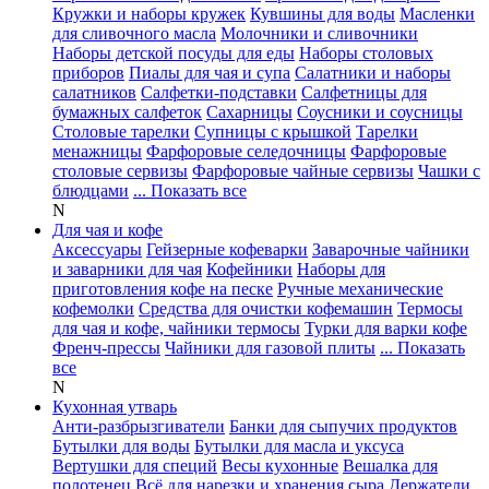
Кружки и наборы кружек
Кувшины для воды
Масленки
для сливочного масла
Молочники и сливочники
Наборы детской посуды для еды
Наборы столовых
приборов
Пиалы для чая и супа
Салатники и наборы
салатников
Салфетки-подставки
Салфетницы для
бумажных салфеток
Сахарницы
Соусники и соусницы
Столовые тарелки
Супницы с крышкой
Тарелки
менажницы
Фарфоровые селедочницы
Фарфоровые
столовые сервизы
Фарфоровые чайные сервизы
Чашки с
блюдцами
... Показать все
N
Для чая и кофе
Аксессуары
Гейзерные кофеварки
Заварочные чайники
и заварники для чая
Кофейники
Наборы для
приготовления кофе на песке
Ручные механические
кофемолки
Средства для очистки кофемашин
Термосы
для чая и кофе, чайники термосы
Турки для варки кофе
Френч-прессы
Чайники для газовой плиты
... Показать
все
N
Кухонная утварь
Анти-разбрызгиватели
Банки для сыпучих продуктов
Бутылки для воды
Бутылки для масла и уксуса
Вертушки для специй
Весы кухонные
Вешалка для
полотенец
Всё для нарезки и хранения сыра
Держатели