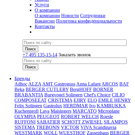
Услуги
О компании
О компании
Новости
Сотрудники
Вакансии
Политика конфиденциальности
Контакты
+7 495 135-15-14
Заказать звонок
Бренды
Adhoc
ALZA
AMT Gastroguss
Anna Lafarg
ARCOS
BAF
Beka
BERGER CUTLERY
BergHOFF
BORNER
BRABANTIA
Burgvogel Solingen
Chef's Choice
CILIO
COMPOSEEAT
CRISTEMA
EJIRY
ELO
EMILE HENRY
Felix Solingen
Gastrolux
HERDMAR
Ivo
KAMBUKKA
Kuchenprofi
Lava
Maisingers
MARCATO
Microplane
OLYMPIA
PEUGEOT
ROBERT WELCH
Roesle
RUFFONI
SABATIER
SCHOTT ZWIESEL
SILAMPOS
SISTEMA
TREBONN
VICTOR
VIVA Scandinavia
WESTMARK
WOLL
WUESTHOF
Zassenhaus
BERGER