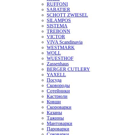
RUFFONI
SABATIER
SCHOTT ZWIESEL
SILAMPOS
SISTEMA
TREBONN
VICTOR
VIVA Scandinavia
WESTMARK
WOLL
WUESTHOF
Zassenhaus
BERGER CUTLERY
YAXELL
Посуда
Сковороды
Сотейники
Кастрюли
Ковши
Скороварки
Казаны
Тажины
Мантоварки
Пароварки
Соковарки