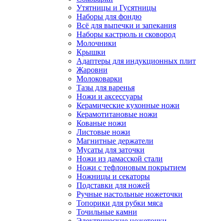
Утятницы и Гусятницы
Наборы для фондю
Всё для выпечки и запекания
Наборы кастрюль и сковород
Молочники
Крышки
Адаптеры для индукционных плит
Жаровни
Молоковарки
Тазы для варенья
Ножи и аксессуары
Керамические кухонные ножи
Керамотитановые ножи
Кованые ножи
Листовые ножи
Магнитные держатели
Мусаты для заточки
Ножи из дамасской стали
Ножи с тефлоновым покрытием
Ножницы и секаторы
Подставки для ножей
Ручные настольные ножеточки
Топорики для рубки мяса
Точильные камни
Электрические ножеточки