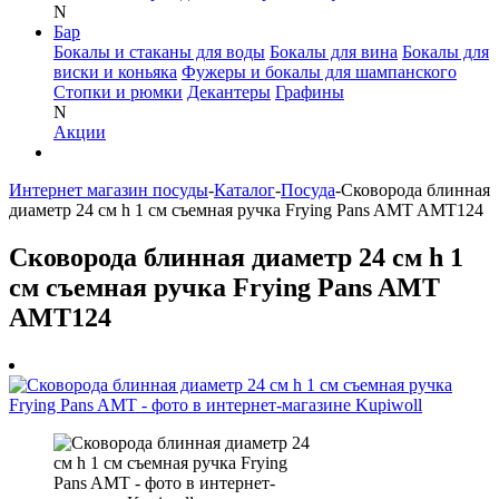
N
Бар
Бокалы и стаканы для воды
Бокалы для вина
Бокалы для
виски и коньяка
Фужеры и бокалы для шампанского
Стопки и рюмки
Декантеры
Графины
N
Акции
Интернет магазин посуды
-
Каталог
-
Посуда
-
Сковорода блинная
диаметр 24 см h 1 см съемная ручка Frying Pans AMT AMT124
Сковорода блинная диаметр 24 см h 1
см съемная ручка Frying Pans AMT
AMT124