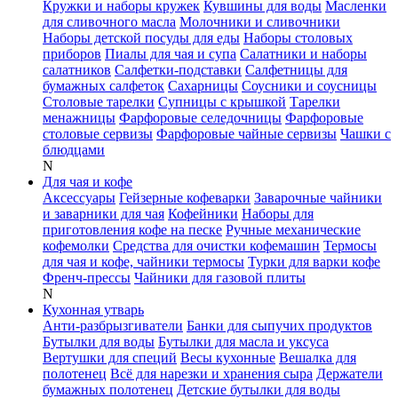
Кружки и наборы кружек
Кувшины для воды
Масленки
для сливочного масла
Молочники и сливочники
Наборы детской посуды для еды
Наборы столовых
приборов
Пиалы для чая и супа
Салатники и наборы
салатников
Салфетки-подставки
Салфетницы для
бумажных салфеток
Сахарницы
Соусники и соусницы
Столовые тарелки
Супницы с крышкой
Тарелки
менажницы
Фарфоровые селедочницы
Фарфоровые
столовые сервизы
Фарфоровые чайные сервизы
Чашки с
блюдцами
N
Для чая и кофе
Аксессуары
Гейзерные кофеварки
Заварочные чайники
и заварники для чая
Кофейники
Наборы для
приготовления кофе на песке
Ручные механические
кофемолки
Средства для очистки кофемашин
Термосы
для чая и кофе, чайники термосы
Турки для варки кофе
Френч-прессы
Чайники для газовой плиты
N
Кухонная утварь
Анти-разбрызгиватели
Банки для сыпучих продуктов
Бутылки для воды
Бутылки для масла и уксуса
Вертушки для специй
Весы кухонные
Вешалка для
полотенец
Всё для нарезки и хранения сыра
Держатели
бумажных полотенец
Детские бутылки для воды