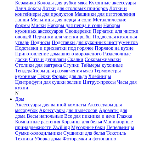
Керамика
Колоды для рубки мяса
Кухонные аксессуары
Ланч-боксы
Лотки для столовых приборов
Лотки и
контейнеры для продуктов
Машинки для изготовления
лапши
Мельницы для перца и соли
Металлические
формы
Миски
Наборы для перца и соли
Наборы
кухонных аксессуаров
Овощерезки
Перчатки для чистки
овощей
Перчатки для чистки рыбы
Подвесная кухонная
утварь
Подносы
Подставки для кухонных инструментов
Подставки и прихватки под горячее
Порядок на кухне
Приготовление домашнего мороженого
Разделочные
доски
Сита и дуршлаги
Скалки
Соковыжималки
Столики для завтрака
Ступки
Таймеры кухонные
Тендерайзеры для размягчения мяса
Термометры
кухонные
Тёрки
Формы для льда
Хлебницы
Центрифуги для сушки зелени
Цитрус-прессы
Часы для
кухни
N
Дом
Аксессуары для ванной комнаты
Аксессуары для
мясорубок
Аксессуары для пылесосов
Ароматы для
дома
Весы напольные
Все для пикника и дачи
Глажка
Комнатные растения
Корзины для белья
Маникюрные
принадлежности Zwilling
Мусорные баки
Пепельницы
Сумки-холодильники
Сушилки для белья
Текстиль
Техника
Уборка дома
Фоторамки и фотопанно