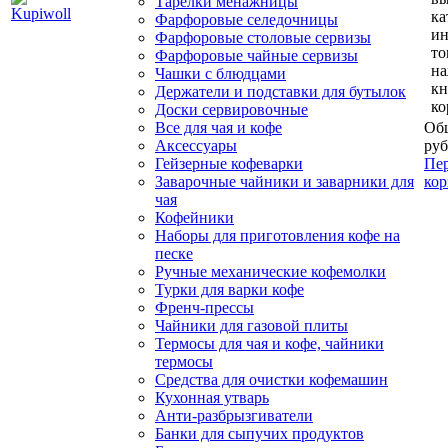
Тарелки менажницы
ка
Фарфоровые селедочницы
и
Фарфоровые столовые сервизы
то
Фарфоровые чайные сервизы
н
Чашки с блюдцами
кн
Держатели и подставки для бутылок
ко
Доски сервировочные
Все для чая и кофе
Общ
Аксессуары
руб
Гейзерные кофеварки
Пер
Заварочные чайники и заварники для
кор
чая
Кофейники
Наборы для приготовления кофе на
песке
Ручные механические кофемолки
Турки для варки кофе
Френч-прессы
Чайники для газовой плиты
Термосы для чая и кофе, чайники
термосы
Средства для очистки кофемашин
Кухонная утварь
Анти-разбрызгиватели
Банки для сыпучих продуктов