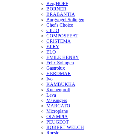
BergHOFF
BORNER
BRABANTIA
Burgvogel Solingen
Chef's Choice
CILIO
COMPOSEEAT
CRISTEMA
EJIRY
ELO
EMILE HENRY
Felix Solingen
Gastrolux
HERDMAR
Ivo
KAMBUKKA
Kuchenprofi
Lava
Maisingers
MARCATO
Microplane
OLYMPIA
PEUGEOT
ROBERT WELCH
Roesle