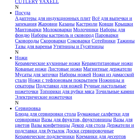
CUTLERY
YAXELL
N
Посуда
Адаптеры для индукционных плит
Всё для выпечки и
запекания
Жаровни
Казаны
Кастрюли
Ковши
Крышки
Мантоварки
Молоковарки
Молочники
Наборы для
фондю
Наборы кастрюль и сковород
Пароварки
Сковороды
Скороварки
Соковарки
Сотейники
Тажины
Тазы для варенья
Утятницы и Гусятницы
N
Ножи
Керамические кухонные ножи
Керамотитановые ножи
Кованые ножи
Листовые ножи
Магнитные держатели
Мусаты для заточки
Наборы ножей
Ножи из дамасской
стали
Ножи с тефлоновым покрытием
Ножницы и
секаторы
Подставки для ножей
Ручные настольные
ножеточки
Топорики для рубки мяса
Точильные камни
Электрические ножеточки
N
Сервировка
Блюда для сервировки стола
Бумажные салфетки для
сервировки
Вазы для фруктов, фруктовницы
Вазы для
цветов
Вазы конфетницы
Декор для стола
Держатели и
подставки для бутылок
Доски сервировочные
Керамические подсвечники
Креманки для десертов