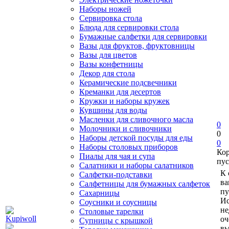
Наборы ножей
Сервировка стола
Блюда для сервировки стола
Бумажные салфетки для сервировки
Вазы для фруктов, фруктовницы
Вазы для цветов
Вазы конфетницы
Декор для стола
Керамические подсвечники
Креманки для десертов
Кружки и наборы кружек
Кувшины для воды
Масленки для сливочного масла
0
Молочники и сливочники
0
Наборы детской посуды для еды
0
Наборы столовых приборов
Ко
Пиалы для чая и супа
пус
Салатники и наборы салатников
К 
Салфетки-подставки
ва
Салфетницы для бумажных салфеток
пу
Сахарницы
Ис
Соусники и соусницы
не
Столовые тарелки
оч
Супницы с крышкой
вы