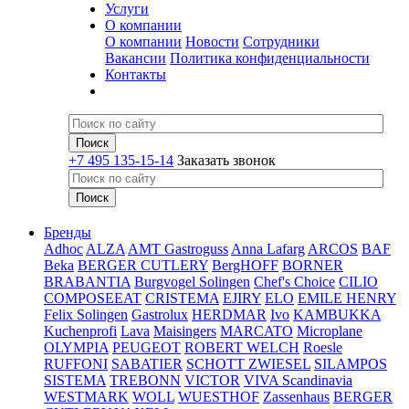
Услуги
О компании
О компании
Новости
Сотрудники
Вакансии
Политика конфиденциальности
Контакты
+7 495 135-15-14
Заказать звонок
Бренды
Adhoc
ALZA
AMT Gastroguss
Anna Lafarg
ARCOS
BAF
Beka
BERGER CUTLERY
BergHOFF
BORNER
BRABANTIA
Burgvogel Solingen
Chef's Choice
CILIO
COMPOSEEAT
CRISTEMA
EJIRY
ELO
EMILE HENRY
Felix Solingen
Gastrolux
HERDMAR
Ivo
KAMBUKKA
Kuchenprofi
Lava
Maisingers
MARCATO
Microplane
OLYMPIA
PEUGEOT
ROBERT WELCH
Roesle
RUFFONI
SABATIER
SCHOTT ZWIESEL
SILAMPOS
SISTEMA
TREBONN
VICTOR
VIVA Scandinavia
WESTMARK
WOLL
WUESTHOF
Zassenhaus
BERGER