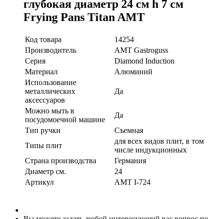
глубокая диаметр 24 см h 7 см
Frying Pans Titan AMT
Код товара
14254
Производитель
AMT Gastroguss
Серия
Diamond Induction
Материал
Алюминий
Использование
металлических
Да
аксессуаров
Можно мыть в
Да
посудомоечной машине
Тип ручки
Съемная
для всех видов плит, в том
Типы плит
числе индукционных
Страна производства
Германия
Диаметр см.
24
Артикул
AMT I-724
Вы можете задать любой интересующий вас вопрос по