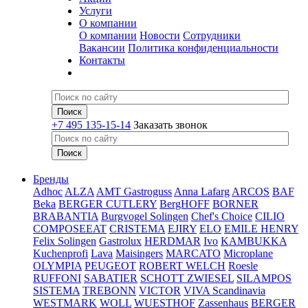
Услуги
О компании
О компании
Новости
Сотрудники
Вакансии
Политика конфиденциальности
Контакты
+7 495 135-15-14
Заказать звонок
Бренды
Adhoc
ALZA
AMT Gastroguss
Anna Lafarg
ARCOS
BAF
Beka
BERGER CUTLERY
BergHOFF
BORNER
BRABANTIA
Burgvogel Solingen
Chef's Choice
CILIO
COMPOSEEAT
CRISTEMA
EJIRY
ELO
EMILE HENRY
Felix Solingen
Gastrolux
HERDMAR
Ivo
KAMBUKKA
Kuchenprofi
Lava
Maisingers
MARCATO
Microplane
OLYMPIA
PEUGEOT
ROBERT WELCH
Roesle
RUFFONI
SABATIER
SCHOTT ZWIESEL
SILAMPOS
SISTEMA
TREBONN
VICTOR
VIVA Scandinavia
WESTMARK
WOLL
WUESTHOF
Zassenhaus
BERGER