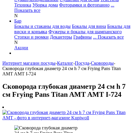
Техника
Уборка дома
Фоторамки и фотопанно
...
Показать все
N
Бар
Бокалы и стаканы для воды
Бокалы для вина
Бокалы для
виски и коньяка
Фужеры и бокалы для шампанского
Стопки и рюмки
Декантеры
Графины
... Показать все
N
Акции
Интернет магазин посуды
-
Каталог
-
Посуда
-
Сковороды
-
Сковорода глубокая диаметр 24 см h 7 см Frying Pans Titan
AMT AMT I-724
Сковорода глубокая диаметр 24 см h 7
см Frying Pans Titan AMT AMT I-724