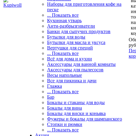
вы
Наборы для приготовления кофе на
ка
песке
и
... Показать все
то
Кухонная утварь
н
Анти-разбрызгиватели
кн
Банки для сыпучих продуктов
ко
Бутылки для воды
Общ
Бутылки для масла и уксуса
руб
Вертушки для специй
Пер
... Показать все
кор
Всё для дома и кухни
Аксессуары для ванной комнаты
Аксессуары для пылесосов
Весы напольные
Все для пикника и дачи
Глажка
... Показать все
Бар
Бокалы и стаканы для воды
Бокалы для вина
Бокалы для виски и коньяка
Фужеры и бокалы для шампанского
Стопки и рюмки
... Показать все
Акции