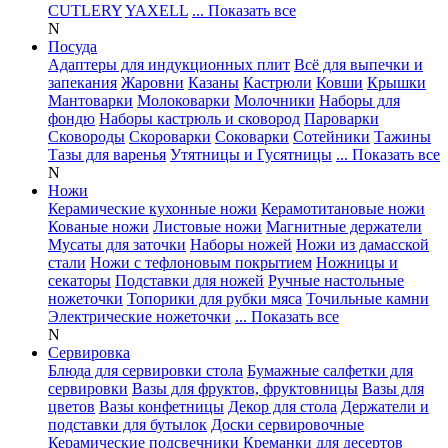
CUTLERY
YAXELL
... Показать все
N
Посуда
Адаптеры для индукционных плит
Всё для выпечки и
запекания
Жаровни
Казаны
Кастрюли
Ковши
Крышки
Мантоварки
Молоковарки
Молочники
Наборы для
фондю
Наборы кастрюль и сковород
Пароварки
Сковороды
Скороварки
Соковарки
Сотейники
Тажины
Тазы для варенья
Утятницы и Гусятницы
... Показать все
N
Ножи
Керамические кухонные ножи
Керамотитановые ножи
Кованые ножи
Листовые ножи
Магнитные держатели
Мусаты для заточки
Наборы ножей
Ножи из дамасской
стали
Ножи с тефлоновым покрытием
Ножницы и
секаторы
Подставки для ножей
Ручные настольные
ножеточки
Топорики для рубки мяса
Точильные камни
Электрические ножеточки
... Показать все
N
Сервировка
Блюда для сервировки стола
Бумажные салфетки для
сервировки
Вазы для фруктов, фруктовницы
Вазы для
цветов
Вазы конфетницы
Декор для стола
Держатели и
подставки для бутылок
Доски сервировочные
Керамические подсвечники
Креманки для десертов