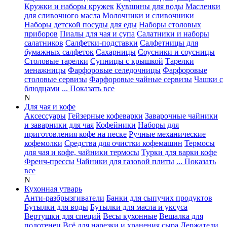
Кружки и наборы кружек
Кувшины для воды
Масленки
для сливочного масла
Молочники и сливочники
Наборы детской посуды для еды
Наборы столовых
приборов
Пиалы для чая и супа
Салатники и наборы
салатников
Салфетки-подставки
Салфетницы для
бумажных салфеток
Сахарницы
Соусники и соусницы
Столовые тарелки
Супницы с крышкой
Тарелки
менажницы
Фарфоровые селедочницы
Фарфоровые
столовые сервизы
Фарфоровые чайные сервизы
Чашки с
блюдцами
... Показать все
N
Для чая и кофе
Аксессуары
Гейзерные кофеварки
Заварочные чайники
и заварники для чая
Кофейники
Наборы для
приготовления кофе на песке
Ручные механические
кофемолки
Средства для очистки кофемашин
Термосы
для чая и кофе, чайники термосы
Турки для варки кофе
Френч-прессы
Чайники для газовой плиты
... Показать
все
N
Кухонная утварь
Анти-разбрызгиватели
Банки для сыпучих продуктов
Бутылки для воды
Бутылки для масла и уксуса
Вертушки для специй
Весы кухонные
Вешалка для
полотенец
Всё для нарезки и хранения сыра
Держатели