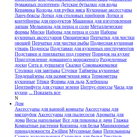
бумажных полотенец
Детские бутылки для воды
Керамика
Колоды для рубки мяса
Кухонные аксессуары
Ланч-боксы
Лотки для столовых приборов
Лотки и
контейнеры для продуктов
Машинки для изготовления
лапши
Мельницы для перца и соли
Металлические
формы
Миски
Наборы для перца и соли
Наборы
кухонных аксессуаров
Овощерезки
Перчатки для чистки
овощей
Перчатки для чистки рыбы
Подвесная кухонная
утварь
Подносы
Подставки для кухонных инструментов
Подставки и прихватки под горячее
Порядок на кухне
Приготовление домашнего мороженого
Разделочные
доски
Сита и дуршлаги
Скалки
Соковыжималки
Столики для завтрака
Ступки
Таймеры кухонные
Тендерайзеры для размягчения мяса
Термометры
кухонные
Тёрки
Формы для льда
Хлебницы
Центрифуги для сушки зелени
Цитрус-прессы
Часы для
кухни
... Показать все
N
Дом
Аксессуары для ванной комнаты
Аксессуары для
мясорубок
Аксессуары для пылесосов
Ароматы для
дома
Весы напольные
Все для пикника и дачи
Глажка
Комнатные растения
Корзины для белья
Маникюрные
принадлежности Zwilling
Мусорные баки
Пепельницы
Сумки-холодильники
Сушилки для белья
Текстиль