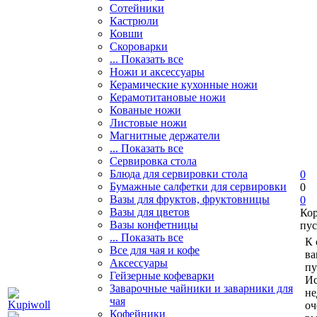
Сотейники
Кастрюли
Ковши
Скороварки
... Показать все
Ножи и аксессуары
Керамические кухонные ножи
Керамотитановые ножи
Кованые ножи
Листовые ножи
Магнитные держатели
... Показать все
Сервировка стола
Блюда для сервировки стола
0
Бумажные салфетки для сервировки
0
Вазы для фруктов, фруктовницы
0
Вазы для цветов
Ко
Вазы конфетницы
пус
... Показать все
К 
Все для чая и кофе
ва
Аксессуары
пу
Гейзерные кофеварки
Ис
Заварочные чайники и заварники для
не
чая
оч
Кофейники