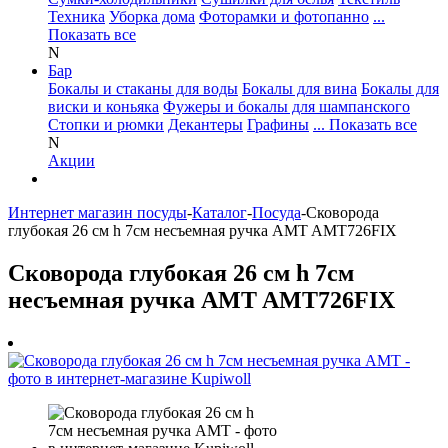
Техника
Уборка дома
Фоторамки и фотопанно
...
Показать все
N
Бар
Бокалы и стаканы для воды
Бокалы для вина
Бокалы для
виски и коньяка
Фужеры и бокалы для шампанского
Стопки и рюмки
Декантеры
Графины
... Показать все
N
Акции
Интернет магазин посуды
-
Каталог
-
Посуда
-
Сковорода
глубокая 26 см h 7см несъемная ручка AMT AMT726FIX
Сковорода глубокая 26 см h 7см
несъемная ручка AMT AMT726FIX