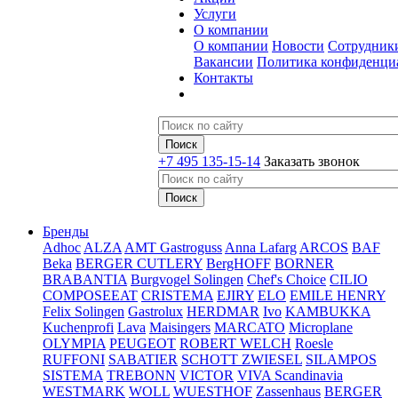
Услуги
О компании
О компании
Новости
Сотрудник
Вакансии
Политика конфиденци
Контакты
+7 495 135-15-14
Заказать звонок
Бренды
Adhoc
ALZA
AMT Gastroguss
Anna Lafarg
ARCOS
BAF
Beka
BERGER CUTLERY
BergHOFF
BORNER
BRABANTIA
Burgvogel Solingen
Chef's Choice
CILIO
COMPOSEEAT
CRISTEMA
EJIRY
ELO
EMILE HENRY
Felix Solingen
Gastrolux
HERDMAR
Ivo
KAMBUKKA
Kuchenprofi
Lava
Maisingers
MARCATO
Microplane
OLYMPIA
PEUGEOT
ROBERT WELCH
Roesle
RUFFONI
SABATIER
SCHOTT ZWIESEL
SILAMPOS
SISTEMA
TREBONN
VICTOR
VIVA Scandinavia
WESTMARK
WOLL
WUESTHOF
Zassenhaus
BERGER