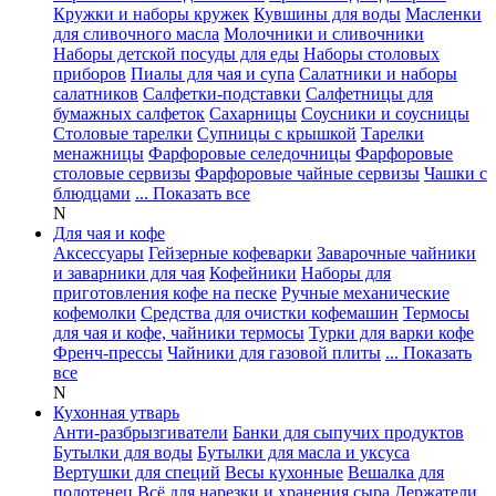
Кружки и наборы кружек
Кувшины для воды
Масленки
для сливочного масла
Молочники и сливочники
Наборы детской посуды для еды
Наборы столовых
приборов
Пиалы для чая и супа
Салатники и наборы
салатников
Салфетки-подставки
Салфетницы для
бумажных салфеток
Сахарницы
Соусники и соусницы
Столовые тарелки
Супницы с крышкой
Тарелки
менажницы
Фарфоровые селедочницы
Фарфоровые
столовые сервизы
Фарфоровые чайные сервизы
Чашки с
блюдцами
... Показать все
N
Для чая и кофе
Аксессуары
Гейзерные кофеварки
Заварочные чайники
и заварники для чая
Кофейники
Наборы для
приготовления кофе на песке
Ручные механические
кофемолки
Средства для очистки кофемашин
Термосы
для чая и кофе, чайники термосы
Турки для варки кофе
Френч-прессы
Чайники для газовой плиты
... Показать
все
N
Кухонная утварь
Анти-разбрызгиватели
Банки для сыпучих продуктов
Бутылки для воды
Бутылки для масла и уксуса
Вертушки для специй
Весы кухонные
Вешалка для
полотенец
Всё для нарезки и хранения сыра
Держатели