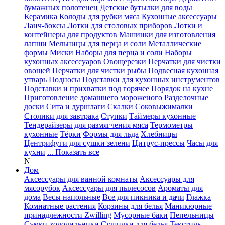
бумажных полотенец
Детские бутылки для воды
Керамика
Колоды для рубки мяса
Кухонные аксессуары
Ланч-боксы
Лотки для столовых приборов
Лотки и
контейнеры для продуктов
Машинки для изготовления
лапши
Мельницы для перца и соли
Металлические
формы
Миски
Наборы для перца и соли
Наборы
кухонных аксессуаров
Овощерезки
Перчатки для чистки
овощей
Перчатки для чистки рыбы
Подвесная кухонная
утварь
Подносы
Подставки для кухонных инструментов
Подставки и прихватки под горячее
Порядок на кухне
Приготовление домашнего мороженого
Разделочные
доски
Сита и дуршлаги
Скалки
Соковыжималки
Столики для завтрака
Ступки
Таймеры кухонные
Тендерайзеры для размягчения мяса
Термометры
кухонные
Тёрки
Формы для льда
Хлебницы
Центрифуги для сушки зелени
Цитрус-прессы
Часы для
кухни
... Показать все
N
Дом
Аксессуары для ванной комнаты
Аксессуары для
мясорубок
Аксессуары для пылесосов
Ароматы для
дома
Весы напольные
Все для пикника и дачи
Глажка
Комнатные растения
Корзины для белья
Маникюрные
принадлежности Zwilling
Мусорные баки
Пепельницы
Сумки-холодильники
Сушилки для белья
Текстиль