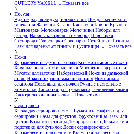
CUTLERY
YAXELL
... Показать все
N
Посуда
Адаптеры для индукционных плит
Всё для выпечки и
запекания
Жаровни
Казаны
Кастрюли
Ковши
Крышки
Мантоварки
Молоковарки
Молочники
Наборы для
фондю
Наборы кастрюль и сковород
Пароварки
Сковороды
Скороварки
Соковарки
Сотейники
Тажины
Тазы для варенья
Утятницы и Гусятницы
... Показать все
N
Ножи
Керамические кухонные ножи
Керамотитановые ножи
Кованые ножи
Листовые ножи
Магнитные держатели
Мусаты для заточки
Наборы ножей
Ножи из дамасской
стали
Ножи с тефлоновым покрытием
Ножницы и
секаторы
Подставки для ножей
Ручные настольные
ножеточки
Топорики для рубки мяса
Точильные камни
Электрические ножеточки
... Показать все
N
Сервировка
Блюда для сервировки стола
Бумажные салфетки для
сервировки
Вазы для фруктов, фруктовницы
Вазы для
цветов
Вазы конфетницы
Декор для стола
Держатели и
подставки для бутылок
Доски сервировочные
Керамические подсвечники
Креманки для десертов