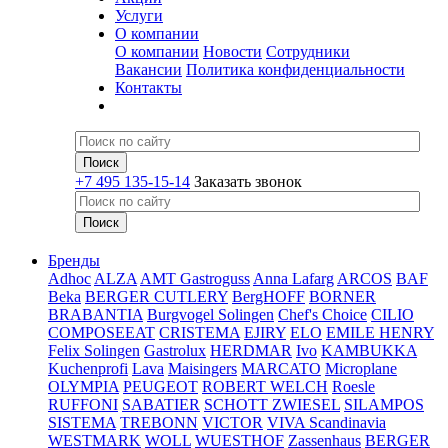
Услуги
О компании
О компании
Новости
Сотрудники
Вакансии
Политика конфиденциальности
Контакты
+7 495 135-15-14
Заказать звонок
Бренды
Adhoc
ALZA
AMT Gastroguss
Anna Lafarg
ARCOS
BAF
Beka
BERGER CUTLERY
BergHOFF
BORNER
BRABANTIA
Burgvogel Solingen
Chef's Choice
CILIO
COMPOSEEAT
CRISTEMA
EJIRY
ELO
EMILE HENRY
Felix Solingen
Gastrolux
HERDMAR
Ivo
KAMBUKKA
Kuchenprofi
Lava
Maisingers
MARCATO
Microplane
OLYMPIA
PEUGEOT
ROBERT WELCH
Roesle
RUFFONI
SABATIER
SCHOTT ZWIESEL
SILAMPOS
SISTEMA
TREBONN
VICTOR
VIVA Scandinavia
WESTMARK
WOLL
WUESTHOF
Zassenhaus
BERGER