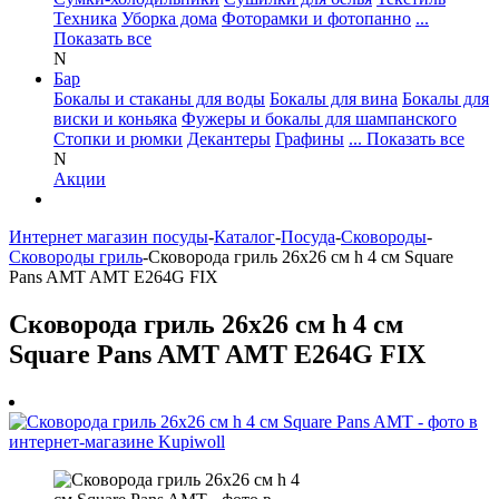
Техника
Уборка дома
Фоторамки и фотопанно
...
Показать все
N
Бар
Бокалы и стаканы для воды
Бокалы для вина
Бокалы для
виски и коньяка
Фужеры и бокалы для шампанского
Стопки и рюмки
Декантеры
Графины
... Показать все
N
Акции
Интернет магазин посуды
-
Каталог
-
Посуда
-
Сковороды
-
Сковороды гриль
-
Сковорода гриль 26х26 см h 4 см Square
Pans AMT AMT E264G FIX
Сковорода гриль 26х26 см h 4 см
Square Pans AMT AMT E264G FIX