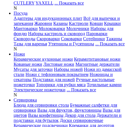
CUTLERY
YAXELL
... Показать все
N
Посуда
Адаптеры для индукционных плит
Всё для выпечки и
запекания
Жаровни
Казаны
Кастрюли
Ковши
Крышки
Мантоварки
Молоковарки
Молочники
Наборы для
фондю
Наборы кастрюль и сковород
Пароварки
Сковороды
Скороварки
Соковарки
Сотейники
Тажины
Тазы для варенья
Утятницы и Гусятницы
... Показать все
N
Ножи
Керамические кухонные ножи
Керамотитановые ножи
Кованые ножи
Листовые ножи
Магнитные держатели
Мусаты для заточки
Наборы ножей
Ножи из дамасской
стали
Ножи с тефлоновым покрытием
Ножницы и
секаторы
Подставки для ножей
Ручные настольные
ножеточки
Топорики для рубки мяса
Точильные камни
Электрические ножеточки
... Показать все
N
Сервировка
Блюда для сервировки стола
Бумажные салфетки для
сервировки
Вазы для фруктов, фруктовницы
Вазы для
цветов
Вазы конфетницы
Декор для стола
Держатели и
подставки для бутылок
Доски сервировочные
Керамические подсвечники
Креманки для десертов