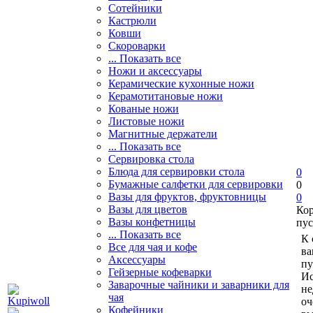
Сотейники
Кастрюли
Ковши
Скороварки
... Показать все
Ножи и аксессуары
Керамические кухонные ножи
Керамотитановые ножи
Кованые ножи
Листовые ножи
Магнитные держатели
... Показать все
Сервировка стола
Блюда для сервировки стола
0
Бумажные салфетки для сервировки
0
Вазы для фруктов, фруктовницы
0
Вазы для цветов
Ко
Вазы конфетницы
пус
... Показать все
К 
Все для чая и кофе
ва
Аксессуары
пу
Гейзерные кофеварки
Ис
Заварочные чайники и заварники для
не
чая
оч
Кофейники