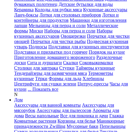
бумажных полотенец
Детские бутылки для воды
Керамика
Колоды для рубки мяса
Кухонные аксессуары
Ланч-боксы
Лотки для столовых приборов
Лотки и
контейнеры для продуктов
Машинки для изготовления
лапши
Мельницы для перца и соли
Металлические
формы
Миски
Наборы для перца и соли
Наборы
кухонных аксессуаров
Овощерезки
Перчатки для чистки
овощей
Перчатки для чистки рыбы
Подвесная кухонная
утварь
Подносы
Подставки для кухонных инструментов
Подставки и прихватки под горячее
Порядок на кухне
Приготовление домашнего мороженого
Разделочные
доски
Сита и дуршлаги
Скалки
Соковыжималки
Столики для завтрака
Ступки
Таймеры кухонные
Тендерайзеры для размягчения мяса
Термометры
кухонные
Тёрки
Формы для льда
Хлебницы
Центрифуги для сушки зелени
Цитрус-прессы
Часы для
кухни
... Показать все
N
Дом
Аксессуары для ванной комнаты
Аксессуары для
мясорубок
Аксессуары для пылесосов
Ароматы для
дома
Весы напольные
Все для пикника и дачи
Глажка
Комнатные растения
Корзины для белья
Маникюрные
принадлежности Zwilling
Мусорные баки
Пепельницы
Сумки-холодильники
Сушилки для белья
Текстиль