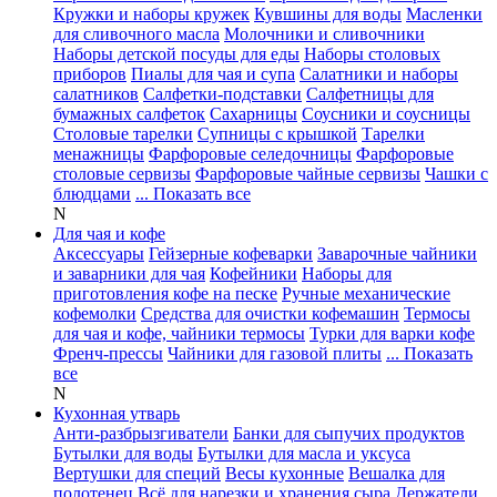
Кружки и наборы кружек
Кувшины для воды
Масленки
для сливочного масла
Молочники и сливочники
Наборы детской посуды для еды
Наборы столовых
приборов
Пиалы для чая и супа
Салатники и наборы
салатников
Салфетки-подставки
Салфетницы для
бумажных салфеток
Сахарницы
Соусники и соусницы
Столовые тарелки
Супницы с крышкой
Тарелки
менажницы
Фарфоровые селедочницы
Фарфоровые
столовые сервизы
Фарфоровые чайные сервизы
Чашки с
блюдцами
... Показать все
N
Для чая и кофе
Аксессуары
Гейзерные кофеварки
Заварочные чайники
и заварники для чая
Кофейники
Наборы для
приготовления кофе на песке
Ручные механические
кофемолки
Средства для очистки кофемашин
Термосы
для чая и кофе, чайники термосы
Турки для варки кофе
Френч-прессы
Чайники для газовой плиты
... Показать
все
N
Кухонная утварь
Анти-разбрызгиватели
Банки для сыпучих продуктов
Бутылки для воды
Бутылки для масла и уксуса
Вертушки для специй
Весы кухонные
Вешалка для
полотенец
Всё для нарезки и хранения сыра
Держатели