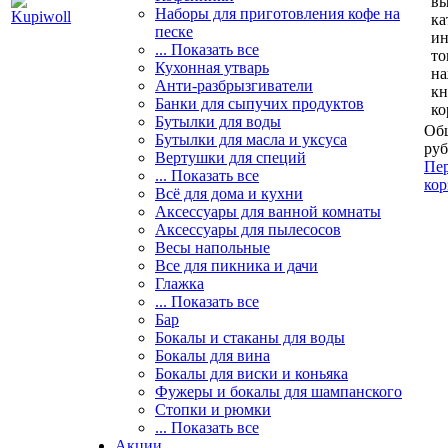
вы
Наборы для приготовления кофе на
ка
песке
и
... Показать все
то
Кухонная утварь
н
Анти-разбрызгиватели
кн
Банки для сыпучих продуктов
ко
Бутылки для воды
Общ
Бутылки для масла и уксуса
руб
Вертушки для специй
Пер
... Показать все
кор
Всё для дома и кухни
Аксессуары для ванной комнаты
Аксессуары для пылесосов
Весы напольные
Все для пикника и дачи
Глажка
... Показать все
Бар
Бокалы и стаканы для воды
Бокалы для вина
Бокалы для виски и коньяка
Фужеры и бокалы для шампанского
Стопки и рюмки
... Показать все
Акции