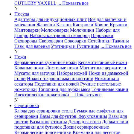
CUTLERY
YAXELL
... Показать все
N
Посуда
Адаптеры для индукционных плит
Всё для выпечки и
запекания
Жаровни
Казаны
Кастрюли
Ковши
Крышки
Мантоварки
Молоковарки
Молочники
Наборы для
фондю
Наборы кастрюль и сковород
Пароварки
Сковороды
Скороварки
Соковарки
Сотейники
Тажины
Тазы для варенья
Утятницы и Гусятницы
... Показать все
N
Ножи
Керамические кухонные ножи
Керамотитановые ножи
Кованые ножи
Листовые ножи
Магнитные держатели
Мусаты для заточки
Наборы ножей
Ножи из дамасской
стали
Ножи с тефлоновым покрытием
Ножницы и
секаторы
Подставки для ножей
Ручные настольные
ножеточки
Топорики для рубки мяса
Точильные камни
Электрические ножеточки
... Показать все
N
Сервировка
Блюда для сервировки стола
Бумажные салфетки для
сервировки
Вазы для фруктов, фруктовницы
Вазы для
цветов
Вазы конфетницы
Декор для стола
Держатели и
подставки для бутылок
Доски сервировочные
Керамические подсвечники
Креманки для десертов