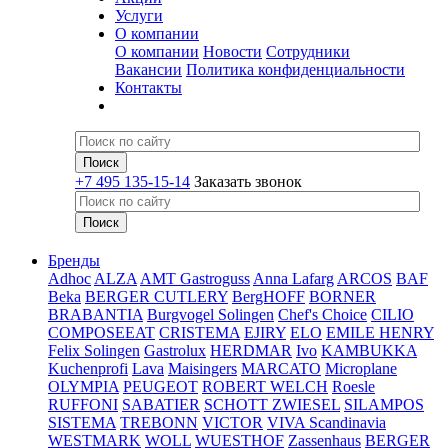
Услуги
О компании
О компании
Новости
Сотрудники
Вакансии
Политика конфиденциальности
Контакты
+7 495 135-15-14
Заказать звонок
Бренды
Adhoc
ALZA
AMT Gastroguss
Anna Lafarg
ARCOS
BAF
Beka
BERGER CUTLERY
BergHOFF
BORNER
BRABANTIA
Burgvogel Solingen
Chef's Choice
CILIO
COMPOSEEAT
CRISTEMA
EJIRY
ELO
EMILE HENRY
Felix Solingen
Gastrolux
HERDMAR
Ivo
KAMBUKKA
Kuchenprofi
Lava
Maisingers
MARCATO
Microplane
OLYMPIA
PEUGEOT
ROBERT WELCH
Roesle
RUFFONI
SABATIER
SCHOTT ZWIESEL
SILAMPOS
SISTEMA
TREBONN
VICTOR
VIVA Scandinavia
WESTMARK
WOLL
WUESTHOF
Zassenhaus
BERGER