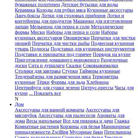
бумажных полотенец
Детские бутылки для воды
Керамика
Колоды для рубки мяса
Кухонные аксессуары
Ланч-боксы
Лотки для столовых приборов
Лотки и
контейнеры для продуктов
Машинки для изготовления
лапши
Мельницы для перца и соли
Металлические
формы
Миски
Наборы для перца и соли
Наборы
кухонных аксессуаров
Овощерезки
Перчатки для чистки
овощей
Перчатки для чистки рыбы
Подвесная кухонная
утварь
Подносы
Подставки для кухонных инструментов
Подставки и прихватки под горячее
Порядок на кухне
Приготовление домашнего мороженого
Разделочные
доски
Сита и дуршлаги
Скалки
Соковыжималки
Столики для завтрака
Ступки
Таймеры кухонные
Тендерайзеры для размягчения мяса
Термометры
кухонные
Тёрки
Формы для льда
Хлебницы
Центрифуги для сушки зелени
Цитрус-прессы
Часы для
кухни
... Показать все
N
Дом
Аксессуары для ванной комнаты
Аксессуары для
мясорубок
Аксессуары для пылесосов
Ароматы для
дома
Весы напольные
Все для пикника и дачи
Глажка
Комнатные растения
Корзины для белья
Маникюрные
принадлежности Zwilling
Мусорные баки
Пепельницы
Сумки-холодильники
Сушилки для белья
Текстиль