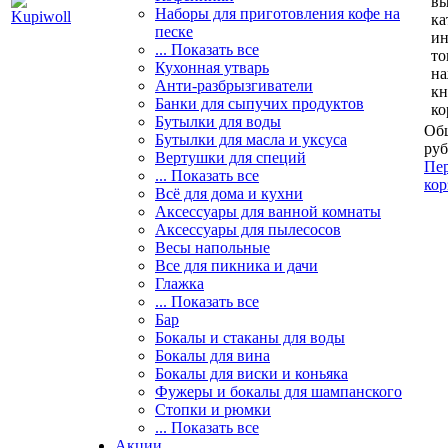
вы
Наборы для приготовления кофе на
ка
песке
и
... Показать все
то
Кухонная утварь
н
Анти-разбрызгиватели
кн
Банки для сыпучих продуктов
ко
Бутылки для воды
Общ
Бутылки для масла и уксуса
руб
Вертушки для специй
Пер
... Показать все
кор
Всё для дома и кухни
Аксессуары для ванной комнаты
Аксессуары для пылесосов
Весы напольные
Все для пикника и дачи
Глажка
... Показать все
Бар
Бокалы и стаканы для воды
Бокалы для вина
Бокалы для виски и коньяка
Фужеры и бокалы для шампанского
Стопки и рюмки
... Показать все
Акции