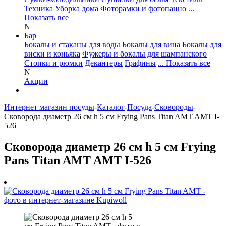
Техника
Уборка дома
Фоторамки и фотопанно
...
Показать все
N
Бар
Бокалы и стаканы для воды
Бокалы для вина
Бокалы для
виски и коньяка
Фужеры и бокалы для шампанского
Стопки и рюмки
Декантеры
Графины
... Показать все
N
Акции
Интернет магазин посуды
-
Каталог
-
Посуда
-
Сковороды
-
Сковорода диаметр 26 см h 5 см Frying Pans Titan AMT AMT I-
526
Сковорода диаметр 26 см h 5 см Frying
Pans Titan AMT AMT I-526