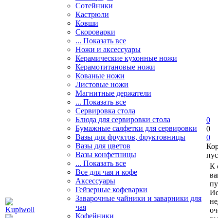
Сотейники
Кастрюли
Ковши
Скороварки
... Показать все
Ножи и аксессуары
Керамические кухонные ножи
Керамотитановые ножи
Кованые ножи
Листовые ножи
Магнитные держатели
... Показать все
Сервировка стола
Блюда для сервировки стола
0
Бумажные салфетки для сервировки
0
Вазы для фруктов, фруктовницы
0
Вазы для цветов
Ко
Вазы конфетницы
пус
... Показать все
К 
Все для чая и кофе
ва
Аксессуары
пу
Гейзерные кофеварки
Ис
Заварочные чайники и заварники для
не
чая
оч
Кофейники