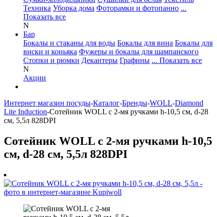
Техника
Уборка дома
Фоторамки и фотопанно
...
Показать все
N
Бар
Бокалы и стаканы для воды
Бокалы для вина
Бокалы для
виски и коньяка
Фужеры и бокалы для шампанского
Стопки и рюмки
Декантеры
Графины
... Показать все
N
Акции
Интернет магазин посуды
-
Каталог
-
Бренды
-
WOLL
-
Diamond
Lite Induction
-
Сотейник WOLL с 2-мя ручками h-10,5 см, d-28
см, 5,5л 828DPI
Сотейник WOLL с 2-мя ручками h-10,5
см, d-28 см, 5,5л 828DPI