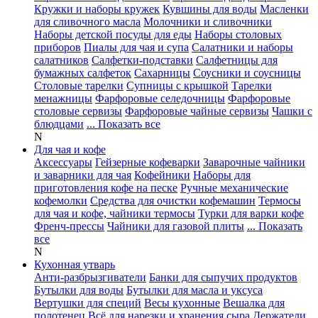
Кружки и наборы кружек
Кувшины для воды
Масленки
для сливочного масла
Молочники и сливочники
Наборы детской посуды для еды
Наборы столовых
приборов
Пиалы для чая и супа
Салатники и наборы
салатников
Салфетки-подставки
Салфетницы для
бумажных салфеток
Сахарницы
Соусники и соусницы
Столовые тарелки
Супницы с крышкой
Тарелки
менажницы
Фарфоровые селедочницы
Фарфоровые
столовые сервизы
Фарфоровые чайные сервизы
Чашки с
блюдцами
... Показать все
N
Для чая и кофе
Аксессуары
Гейзерные кофеварки
Заварочные чайники
и заварники для чая
Кофейники
Наборы для
приготовления кофе на песке
Ручные механические
кофемолки
Средства для очистки кофемашин
Термосы
для чая и кофе, чайники термосы
Турки для варки кофе
Френч-прессы
Чайники для газовой плиты
... Показать
все
N
Кухонная утварь
Анти-разбрызгиватели
Банки для сыпучих продуктов
Бутылки для воды
Бутылки для масла и уксуса
Вертушки для специй
Весы кухонные
Вешалка для
полотенец
Всё для нарезки и хранения сыра
Держатели