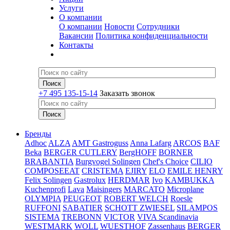
Услуги
О компании
О компании
Новости
Сотрудники
Вакансии
Политика конфиденциальности
Контакты
+7 495 135-15-14
Заказать звонок
Бренды
Adhoc
ALZA
AMT Gastroguss
Anna Lafarg
ARCOS
BAF
Beka
BERGER CUTLERY
BergHOFF
BORNER
BRABANTIA
Burgvogel Solingen
Chef's Choice
CILIO
COMPOSEEAT
CRISTEMA
EJIRY
ELO
EMILE HENRY
Felix Solingen
Gastrolux
HERDMAR
Ivo
KAMBUKKA
Kuchenprofi
Lava
Maisingers
MARCATO
Microplane
OLYMPIA
PEUGEOT
ROBERT WELCH
Roesle
RUFFONI
SABATIER
SCHOTT ZWIESEL
SILAMPOS
SISTEMA
TREBONN
VICTOR
VIVA Scandinavia
WESTMARK
WOLL
WUESTHOF
Zassenhaus
BERGER