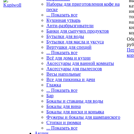
вы
Наборы для приготовления кофе на
ка
песке
и
... Показать все
то
Кухонная утварь
н
Анти-разбрызгиватели
кн
Банки для сыпучих продуктов
ко
Бутылки для воды
Общ
Бутылки для масла и уксуса
руб
Вертушки для специй
Пер
... Показать все
кор
Всё для дома и кухни
Аксессуары для ванной комнаты
Аксессуары для пылесосов
Весы напольные
Все для пикника и дачи
Глажка
... Показать все
Бар
Бокалы и стаканы для воды
Бокалы для вина
Бокалы для виски и коньяка
Фужеры и бокалы для шампанского
Стопки и рюмки
... Показать все
Акции