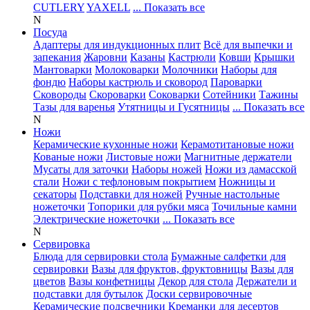
CUTLERY
YAXELL
... Показать все
N
Посуда
Адаптеры для индукционных плит
Всё для выпечки и
запекания
Жаровни
Казаны
Кастрюли
Ковши
Крышки
Мантоварки
Молоковарки
Молочники
Наборы для
фондю
Наборы кастрюль и сковород
Пароварки
Сковороды
Скороварки
Соковарки
Сотейники
Тажины
Тазы для варенья
Утятницы и Гусятницы
... Показать все
N
Ножи
Керамические кухонные ножи
Керамотитановые ножи
Кованые ножи
Листовые ножи
Магнитные держатели
Мусаты для заточки
Наборы ножей
Ножи из дамасской
стали
Ножи с тефлоновым покрытием
Ножницы и
секаторы
Подставки для ножей
Ручные настольные
ножеточки
Топорики для рубки мяса
Точильные камни
Электрические ножеточки
... Показать все
N
Сервировка
Блюда для сервировки стола
Бумажные салфетки для
сервировки
Вазы для фруктов, фруктовницы
Вазы для
цветов
Вазы конфетницы
Декор для стола
Держатели и
подставки для бутылок
Доски сервировочные
Керамические подсвечники
Креманки для десертов