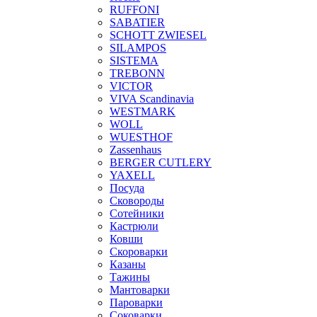
RUFFONI
SABATIER
SCHOTT ZWIESEL
SILAMPOS
SISTEMA
TREBONN
VICTOR
VIVA Scandinavia
WESTMARK
WOLL
WUESTHOF
Zassenhaus
BERGER CUTLERY
YAXELL
Посуда
Сковороды
Сотейники
Кастрюли
Ковши
Скороварки
Казаны
Тажины
Мантоварки
Пароварки
Соковарки