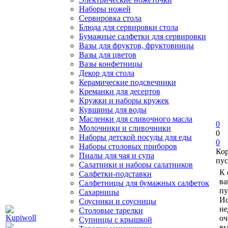
Наборы ножей
Сервировка стола
Блюда для сервировки стола
Бумажные салфетки для сервировки
Вазы для фруктов, фруктовницы
Вазы для цветов
Вазы конфетницы
Декор для стола
Керамические подсвечники
Креманки для десертов
Кружки и наборы кружек
Кувшины для воды
Масленки для сливочного масла
0
Молочники и сливочники
0
Наборы детской посуды для еды
0
Наборы столовых приборов
Ко
Пиалы для чая и супа
пус
Салатники и наборы салатников
К 
Салфетки-подставки
ва
Салфетницы для бумажных салфеток
пу
Сахарницы
Ис
Соусники и соусницы
не
Столовые тарелки
оч
Супницы с крышкой
вы