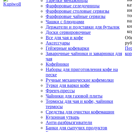
Тарелки менажницы
ка
Фарфоровые селедочницы
и
Фарфоровые столовые сервизы
то
Фарфоровые чайные сервизы
н
Чашки с блюдцами
кн
Держатели и подставки для бутылок
ко
Доски сервировочные
Все для чая и кофе
Общ
Аксессуары
руб
Гейзерные кофеварки
Пер
Заварочные чайники и заварники для
кор
чая
Кофейники
Наборы для приготовления кофе на
песке
Ручные механические кофемолки
Турки для варки кофе
Френч-прессы
Чайники для газовой плиты
Термосы для чая и кофе, чайники
термосы
Средства для очистки кофемашин
Кухонная утварь
Анти-разбрызгиватели
Банки для сыпучих продуктов