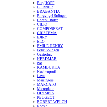
BergHOFF
BORNER
BRABANTIA
Burgvogel Solingen
Chef's Choice
CILIO
COMPOSEEAT
CRISTEMA
EJIRY
ELO
EMILE HENRY
Felix Solingen
Gastrolux
HERDMAR
Ivo
KAMBUKKA
Kuchenprofi
Lava
Maisingers
MARCATO
Microplane
OLYMPIA
PEUGEOT
ROBERT WELCH
Roesle