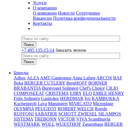
Услуги
О компании
О компании
Новости
Сотрудники
Вакансии
Политика конфиденциальности
Контакты
+7 495 135-15-14
Заказать звонок
Бренды
Adhoc
ALZA
AMT Gastroguss
Anna Lafarg
ARCOS
BAF
Beka
BERGER CUTLERY
BergHOFF
BORNER
BRABANTIA
Burgvogel Solingen
Chef's Choice
CILIO
COMPOSEEAT
CRISTEMA
EJIRY
ELO
EMILE HENRY
Felix Solingen
Gastrolux
HERDMAR
Ivo
KAMBUKKA
Kuchenprofi
Lava
Maisingers
MARCATO
Microplane
OLYMPIA
PEUGEOT
ROBERT WELCH
Roesle
RUFFONI
SABATIER
SCHOTT ZWIESEL
SILAMPOS
SISTEMA
TREBONN
VICTOR
VIVA Scandinavia
WESTMARK
WOLL
WUESTHOF
Zassenhaus
BERGER