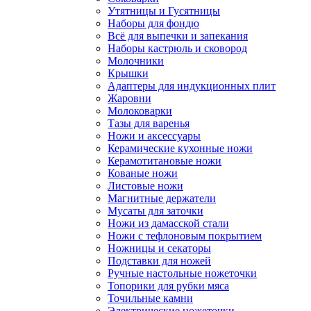
Утятницы и Гусятницы
Наборы для фондю
Всё для выпечки и запекания
Наборы кастрюль и сковород
Молочники
Крышки
Адаптеры для индукционных плит
Жаровни
Молоковарки
Тазы для варенья
Ножи и аксессуары
Керамические кухонные ножи
Керамотитановые ножи
Кованые ножи
Листовые ножи
Магнитные держатели
Мусаты для заточки
Ножи из дамасской стали
Ножи с тефлоновым покрытием
Ножницы и секаторы
Подставки для ножей
Ручные настольные ножеточки
Топорики для рубки мяса
Точильные камни
Электрические ножеточки