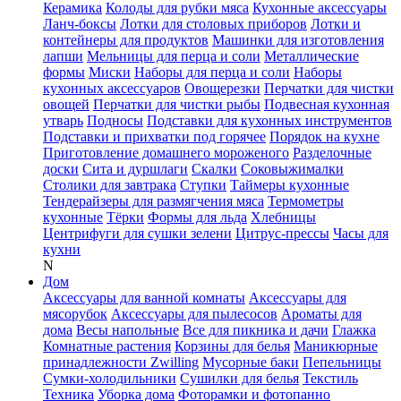
Керамика
Колоды для рубки мяса
Кухонные аксессуары
Ланч-боксы
Лотки для столовых приборов
Лотки и
контейнеры для продуктов
Машинки для изготовления
лапши
Мельницы для перца и соли
Металлические
формы
Миски
Наборы для перца и соли
Наборы
кухонных аксессуаров
Овощерезки
Перчатки для чистки
овощей
Перчатки для чистки рыбы
Подвесная кухонная
утварь
Подносы
Подставки для кухонных инструментов
Подставки и прихватки под горячее
Порядок на кухне
Приготовление домашнего мороженого
Разделочные
доски
Сита и дуршлаги
Скалки
Соковыжималки
Столики для завтрака
Ступки
Таймеры кухонные
Тендерайзеры для размягчения мяса
Термометры
кухонные
Тёрки
Формы для льда
Хлебницы
Центрифуги для сушки зелени
Цитрус-прессы
Часы для
кухни
N
Дом
Аксессуары для ванной комнаты
Аксессуары для
мясорубок
Аксессуары для пылесосов
Ароматы для
дома
Весы напольные
Все для пикника и дачи
Глажка
Комнатные растения
Корзины для белья
Маникюрные
принадлежности Zwilling
Мусорные баки
Пепельницы
Сумки-холодильники
Сушилки для белья
Текстиль
Техника
Уборка дома
Фоторамки и фотопанно