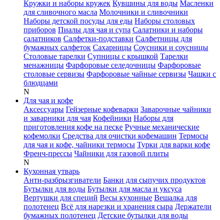
Кружки и наборы кружек
Кувшины для воды
Масленки
для сливочного масла
Молочники и сливочники
Наборы детской посуды для еды
Наборы столовых
приборов
Пиалы для чая и супа
Салатники и наборы
салатников
Салфетки-подставки
Салфетницы для
бумажных салфеток
Сахарницы
Соусники и соусницы
Столовые тарелки
Супницы с крышкой
Тарелки
менажницы
Фарфоровые селедочницы
Фарфоровые
столовые сервизы
Фарфоровые чайные сервизы
Чашки с
блюдцами
N
Для чая и кофе
Аксессуары
Гейзерные кофеварки
Заварочные чайники
и заварники для чая
Кофейники
Наборы для
приготовления кофе на песке
Ручные механические
кофемолки
Средства для очистки кофемашин
Термосы
для чая и кофе, чайники термосы
Турки для варки кофе
Френч-прессы
Чайники для газовой плиты
N
Кухонная утварь
Анти-разбрызгиватели
Банки для сыпучих продуктов
Бутылки для воды
Бутылки для масла и уксуса
Вертушки для специй
Весы кухонные
Вешалка для
полотенец
Всё для нарезки и хранения сыра
Держатели
бумажных полотенец
Детские бутылки для воды