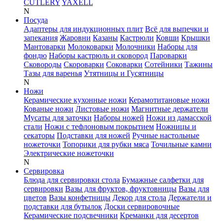
CUTLERY
YAXELL
N
Посуда
Адаптеры для индукционных плит
Всё для выпечки и
запекания
Жаровни
Казаны
Кастрюли
Ковши
Крышки
Мантоварки
Молоковарки
Молочники
Наборы для
фондю
Наборы кастрюль и сковород
Пароварки
Сковороды
Скороварки
Соковарки
Сотейники
Тажины
Тазы для варенья
Утятницы и Гусятницы
N
Ножи
Керамические кухонные ножи
Керамотитановые ножи
Кованые ножи
Листовые ножи
Магнитные держатели
Мусаты для заточки
Наборы ножей
Ножи из дамасской
стали
Ножи с тефлоновым покрытием
Ножницы и
секаторы
Подставки для ножей
Ручные настольные
ножеточки
Топорики для рубки мяса
Точильные камни
Электрические ножеточки
N
Сервировка
Блюда для сервировки стола
Бумажные салфетки для
сервировки
Вазы для фруктов, фруктовницы
Вазы для
цветов
Вазы конфетницы
Декор для стола
Держатели и
подставки для бутылок
Доски сервировочные
Керамические подсвечники
Креманки для десертов