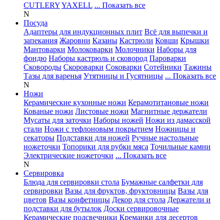
CUTLERY
YAXELL
... Показать все
N
Посуда
Адаптеры для индукционных плит
Всё для выпечки и
запекания
Жаровни
Казаны
Кастрюли
Ковши
Крышки
Мантоварки
Молоковарки
Молочники
Наборы для
фондю
Наборы кастрюль и сковород
Пароварки
Сковороды
Скороварки
Соковарки
Сотейники
Тажины
Тазы для варенья
Утятницы и Гусятницы
... Показать все
N
Ножи
Керамические кухонные ножи
Керамотитановые ножи
Кованые ножи
Листовые ножи
Магнитные держатели
Мусаты для заточки
Наборы ножей
Ножи из дамасской
стали
Ножи с тефлоновым покрытием
Ножницы и
секаторы
Подставки для ножей
Ручные настольные
ножеточки
Топорики для рубки мяса
Точильные камни
Электрические ножеточки
... Показать все
N
Сервировка
Блюда для сервировки стола
Бумажные салфетки для
сервировки
Вазы для фруктов, фруктовницы
Вазы для
цветов
Вазы конфетницы
Декор для стола
Держатели и
подставки для бутылок
Доски сервировочные
Керамические подсвечники
Креманки для десертов