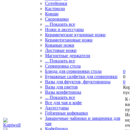
Сотейники
Кастрюли
Ковши
Скороварки
... Показать все
Ножи и аксессуары
Керамические кухонные ножи
Керамотитановые ножи
Кованые ножи
Листовые ножи
Магнитные держатели
... Показать все
Сервировка стола
Блюда для сервировки стола
0
Бумажные салфетки для сервировки
0
Вазы для фруктов, фруктовницы
0
Вазы для цветов
Ко
Вазы конфетницы
пус
... Показать все
К 
Все для чая и кофе
ва
Аксессуары
пу
Гейзерные кофеварки
Ис
Заварочные чайники и заварники для
не
чая
оч
Кофейники