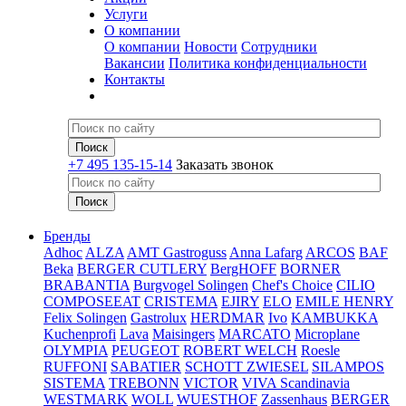
Услуги
О компании
О компании
Новости
Сотрудники
Вакансии
Политика конфиденциальности
Контакты
+7 495 135-15-14
Заказать звонок
Бренды
Adhoc
ALZA
AMT Gastroguss
Anna Lafarg
ARCOS
BAF
Beka
BERGER CUTLERY
BergHOFF
BORNER
BRABANTIA
Burgvogel Solingen
Chef's Choice
CILIO
COMPOSEEAT
CRISTEMA
EJIRY
ELO
EMILE HENRY
Felix Solingen
Gastrolux
HERDMAR
Ivo
KAMBUKKA
Kuchenprofi
Lava
Maisingers
MARCATO
Microplane
OLYMPIA
PEUGEOT
ROBERT WELCH
Roesle
RUFFONI
SABATIER
SCHOTT ZWIESEL
SILAMPOS
SISTEMA
TREBONN
VICTOR
VIVA Scandinavia
WESTMARK
WOLL
WUESTHOF
Zassenhaus
BERGER