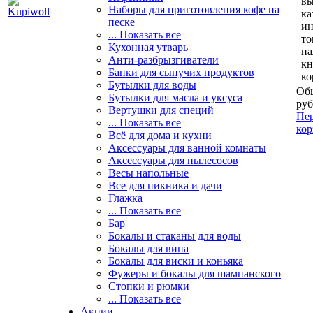
вы
Наборы для приготовления кофе на
ка
песке
и
... Показать все
то
Кухонная утварь
н
Анти-разбрызгиватели
кн
Банки для сыпучих продуктов
ко
Бутылки для воды
Общ
Бутылки для масла и уксуса
руб
Вертушки для специй
Пер
... Показать все
кор
Всё для дома и кухни
Аксессуары для ванной комнаты
Аксессуары для пылесосов
Весы напольные
Все для пикника и дачи
Глажка
... Показать все
Бар
Бокалы и стаканы для воды
Бокалы для вина
Бокалы для виски и коньяка
Фужеры и бокалы для шампанского
Стопки и рюмки
... Показать все
Акции