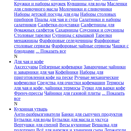
Кружки и наборы кружек
Кувшины для воды
Масленки
для сливочного масла
Молочники и сливочники
Наборы детской посуды для еды
Наборы столовых
приборов
Пиалы для чая и супа
Салатники и наборы
салатников
Салфетки-подставки
Салфетницы для
бумажных салфеток
Сахарницы
Соусники и соусницы
Столовые тарелки
Супницы с крышкой
Тарелки
менажницы
Фарфоровые селедочницы
Фарфоровые
столовые сервизы
Фарфоровые чайные сервизы
Чашки с
блюдцами
... Показать все
N
Для чая и кофе
Аксессуары
Гейзерные кофеварки
Заварочные чайники
и заварники для чая
Кофейники
Наборы для
приготовления кофе на песке
Ручные механические
кофемолки
Средства для очистки кофемашин
Термосы
для чая и кофе, чайники термосы
Турки для варки кофе
Френч-прессы
Чайники для газовой плиты
... Показать
все
N
Кухонная утварь
Анти-разбрызгиватели
Банки для сыпучих продуктов
Бутылки для воды
Бутылки для масла и уксуса
Вертушки для специй
Весы кухонные
Вешалка для
полотенец
Всё для нарезки и хранения сыра
Держатели