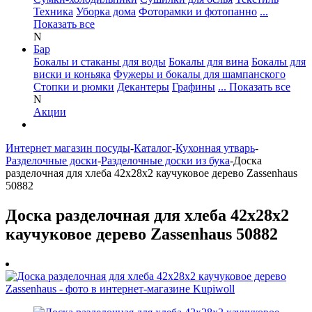
Техника
Уборка дома
Фоторамки и фотопанно
...
Показать все
N
Бар
Бокалы и стаканы для воды
Бокалы для вина
Бокалы для
виски и коньяка
Фужеры и бокалы для шампанского
Стопки и рюмки
Декантеры
Графины
... Показать все
N
Акции
Интернет магазин посуды
-
Каталог
-
Кухонная утварь
-
Разделочные доски
-
Разделочные доски из бука
-
Доска
разделочная для хлеба 42х28х2 каучуковое дерево Zassenhaus
50882
Доска разделочная для хлеба 42х28х2
каучуковое дерево Zassenhaus 50882