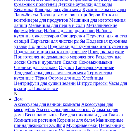
бумажных полотенец
Детские бутылки для воды
Керамика
Колоды для рубки мяса
Кухонные аксессуары
Ланч-боксы
Лотки для столовых приборов
Лотки и
контейнеры для продуктов
Машинки для изготовления
лапши
Мельницы для перца и соли
Металлические
формы
Миски
Наборы для перца и соли
Наборы
кухонных аксессуаров
Овощерезки
Перчатки для чистки
овощей
Перчатки для чистки рыбы
Подвесная кухонная
утварь
Подносы
Подставки для кухонных инструментов
Подставки и прихватки под горячее
Порядок на кухне
Приготовление домашнего мороженого
Разделочные
доски
Сита и дуршлаги
Скалки
Соковыжималки
Столики для завтрака
Ступки
Таймеры кухонные
Тендерайзеры для размягчения мяса
Термометры
кухонные
Тёрки
Формы для льда
Хлебницы
Центрифуги для сушки зелени
Цитрус-прессы
Часы для
кухни
... Показать все
N
Дом
Аксессуары для ванной комнаты
Аксессуары для
мясорубок
Аксессуары для пылесосов
Ароматы для
дома
Весы напольные
Все для пикника и дачи
Глажка
Комнатные растения
Корзины для белья
Маникюрные
принадлежности Zwilling
Мусорные баки
Пепельницы
Сумки-холодильники
Сушилки для белья
Текстиль