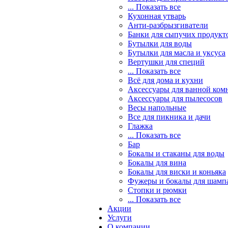
... Показать все
Кухонная утварь
Анти-разбрызгиватели
Банки для сыпучих продукт
Бутылки для воды
Бутылки для масла и уксуса
Вертушки для специй
... Показать все
Всё для дома и кухни
Аксессуары для ванной ком
Аксессуары для пылесосов
Весы напольные
Все для пикника и дачи
Глажка
... Показать все
Бар
Бокалы и стаканы для воды
Бокалы для вина
Бокалы для виски и коньяка
Фужеры и бокалы для шамп
Стопки и рюмки
... Показать все
Акции
Услуги
О компании