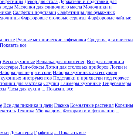
конфетницы
Декор для стола
Держатели и подставки для
я воды
Масленки для сливочного масла
Молочники и
ников
Салфетки-подставки
Салфетницы для бумажных
едочницы
Фарфоровые столовые сервизы
Фарфоровые чайные
а песке
Ручные механические кофемолки
Средства для очистки
. Показать все
й
Весы кухонные
Вешалка для полотенец
Всё для нарезки и
сессуары
Ланч-боксы
Лотки для столовых приборов
Лотки и
Наборы для перца и соли
Наборы кухонных аксессуаров
 кухонных инструментов
Подставки и прихватки под горячее
толики для завтрака
Ступки
Таймеры кухонные
Тендерайзеры
ссы
Часы для кухни
... Показать все
е
Все для пикника и дачи
Глажка
Комнатные растения
Корзины
екстиль
Техника
Уборка дома
Фоторамки и фотопанно
...
юмки
Декантеры
Графины
... Показать все