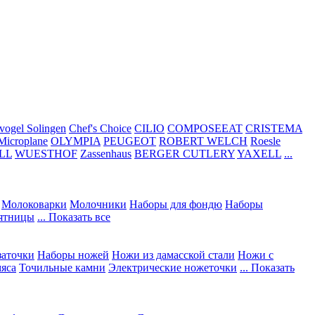
vogel Solingen
Chef's Choice
CILIO
COMPOSEEAT
CRISTEMA
Microplane
OLYMPIA
PEUGEOT
ROBERT WELCH
Roesle
LL
WUESTHOF
Zassenhaus
BERGER CUTLERY
YAXELL
...
Молоковарки
Молочники
Наборы для фондю
Наборы
сятницы
... Показать все
заточки
Наборы ножей
Ножи из дамасской стали
Ножи с
мяса
Точильные камни
Электрические ножеточки
... Показать