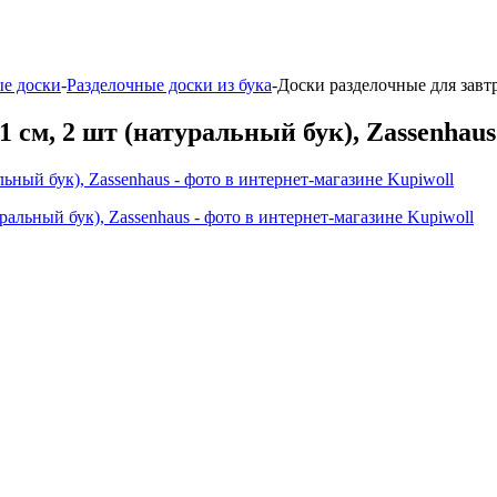
ые доски
-
Разделочные доски из бука
-
Доски разделочные для завтр
 см, 2 шт (натуральный бук), Zassenhaus