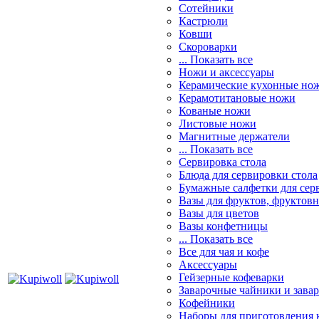
Сотейники
Кастрюли
Ковши
Скороварки
... Показать все
Ножи и аксессуары
Керамические кухонные но
Керамотитановые ножи
Кованые ножи
Листовые ножи
Магнитные держатели
... Показать все
Сервировка стола
Блюда для сервировки стола
Бумажные салфетки для сер
Вазы для фруктов, фруктов
Вазы для цветов
Вазы конфетницы
... Показать все
Все для чая и кофе
Аксессуары
Гейзерные кофеварки
Заварочные чайники и завар
Кофейники
Наборы для приготовления к