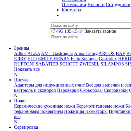
О компании
Новости
Сотрудники
Контакты
+7 495 135-15-14
Заказать звонок
Бренды
Adhoc
ALZA
AMT Gastroguss
Anna Lafarg
ARCOS
BAF
B
EJIRY
ELO
EMILE HENRY
Felix Solingen
Gastrolux
HER
RUFFONI
SABATIER
SCHOTT ZWIESEL
SILAMPOS
SI
Показать все
N
Посуда
Адаптеры для индукционных плит
Всё для выпечки и за
кастрюль и сковород
Пароварки
Сковороды
Скороварки
N
Ножи
Керамические кухонные ножи
Керамотитановые ножи
Ко
тефлоновым покрытием
Ножницы и секаторы
Подставки
все
N
Сервировка