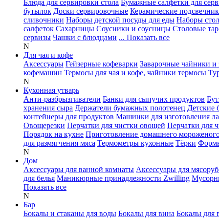
Блюда для сервировки стола
Бумажные салфетки для сер
бутылок
Доски сервировочные
Керамические подсвечни
сливочники
Наборы детской посуды для еды
Наборы сто
салфеток
Сахарницы
Соусники и соусницы
Столовые тар
сервизы
Чашки с блюдцами
... Показать все
N
Для чая и кофе
Аксессуары
Гейзерные кофеварки
Заварочные чайники и 
кофемашин
Термосы для чая и кофе, чайники термосы
Ту
N
Кухонная утварь
Анти-разбрызгиватели
Банки для сыпучих продуктов
Бут
хранения сыра
Держатели бумажных полотенец
Детские 
контейнеры для продуктов
Машинки для изготовления л
Овощерезки
Перчатки для чистки овощей
Перчатки для 
Порядок на кухне
Приготовление домашнего мороженог
для размягчения мяса
Термометры кухонные
Тёрки
Формы
N
Дом
Аксессуары для ванной комнаты
Аксессуары для мясоруб
для белья
Маникюрные принадлежности Zwilling
Мусорн
Показать все
N
Бар
Бокалы и стаканы для воды
Бокалы для вина
Бокалы для 