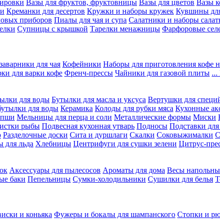
вировки
Вазы для фруктов, фруктовницы
Вазы для цветов
Вазы 
ки
Креманки для десертов
Кружки и наборы кружек
Кувшины дл
ловых приборов
Пиалы для чая и супа
Салатники и наборы салат
елки
Супницы с крышкой
Тарелки менажницы
Фарфоровые сел
заварники для чая
Кофейники
Наборы для приготовления кофе н
рки для варки кофе
Френч-прессы
Чайники для газовой плиты
..
ылки для воды
Бутылки для масла и уксуса
Вертушки для специ
бутылки для воды
Керамика
Колоды для рубки мяса
Кухонные ак
апши
Мельницы для перца и соли
Металлические формы
Миски
чистки рыбы
Подвесная кухонная утварь
Подносы
Подставки для
о
Разделочные доски
Сита и дуршлаги
Скалки
Соковыжималки
С
 для льда
Хлебницы
Центрифуги для сушки зелени
Цитрус-пре
ок
Аксессуары для пылесосов
Ароматы для дома
Весы напольны
ые баки
Пепельницы
Сумки-холодильники
Сушилки для белья
Т
виски и коньяка
Фужеры и бокалы для шампанского
Стопки и р