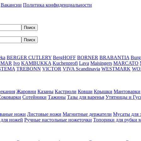
Вакансии
Политика конфиденциальности
eka
BERGER CUTLERY
BergHOFF
BORNER
BRABANTIA
Burg
DMAR
Ivo
KAMBUKKA
Kuchenprofi
Lava
Maisingers
MARCATO
STEMA
TREBONN
VICTOR
VIVA Scandinavia
WESTMARK
WO
пекания
Жаровни
Казаны
Кастрюли
Ковши
Крышки
Мантоварки
Соковарки
Сотейники
Тажины
Тазы для варенья
Утятницы и Гу
ваные ножи
Листовые ножи
Магнитные держатели
Мусаты для 
 для ножей
Ручные настольные ножеточки
Топорики для рубки 