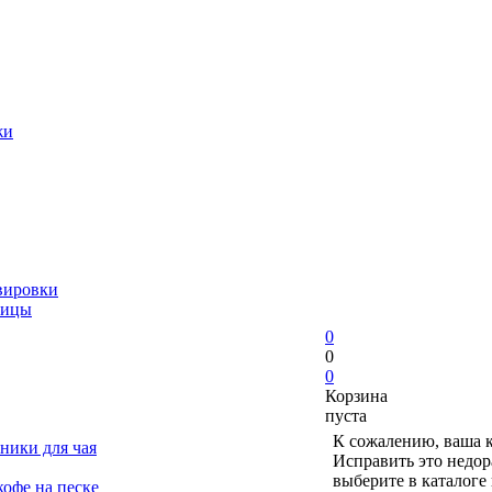
жи
вировки
ницы
0
0
0
Корзина
пуста
К сожалению, ваша к
ники для чая
Исправить это недор
выберите в каталоге
офе на песке