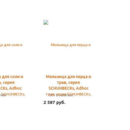
 для соли и
Мельница для перца и
, серия
трав, серия
CKs, Adhoc
SCHUHBECKs, Adhoc
ичии
Нет в наличии
2 587 руб.