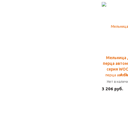
Мельница 
перца автом
серия WO
Adh
Нет в налич
3 206 руб.