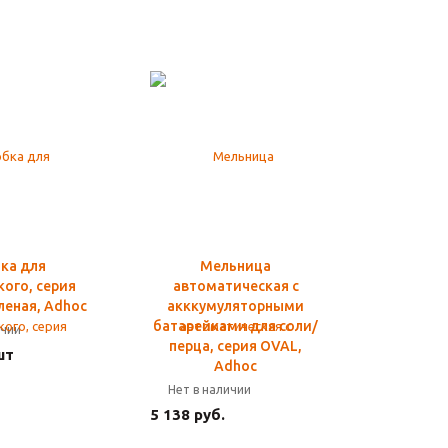
ка для
Мельница
ого, серия
автоматическая с
леная, Adhoc
акккумуляторными
батарейками для соли/
ичии
перца, серия OVAL,
шт
Adhoc
Нет в наличии
5 138 руб.