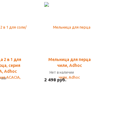
 2 в 1 для
Мельница для перца
рца, серия
чили, Adhoc
A, Adhoc
Нет в наличии
ичии
2 498 руб.