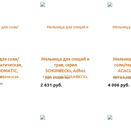
для соли/
Мельница для специй и
Мельница
атическая,
трав, серия
соли/пе
ODMATIC,
SCHUHBECKs, Adhoc
ACACI
oc
Нет в наличии
Нет в нал
ии
2 631 руб.
4 006 руб.