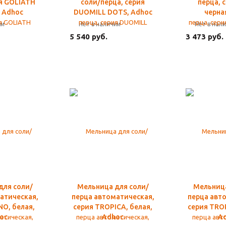
ия GOLIATH
соли/перца, серия
перца, 
 Adhoc
DUOMILL DOTS, Adhoc
черна
ии
Нет в наличии
Нет в нал
5 540 руб.
3 473 руб.
для соли/
Мельница для соли/
Мельница
атическая,
перца автоматическая,
перца авт
NO, белая,
серия TROPICA, белая,
серия TROP
oc
Adhoc
A