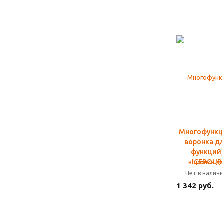
Многофункц
воронка дл
функций)
ICEPOUR
Нет в налич
1 342 руб.