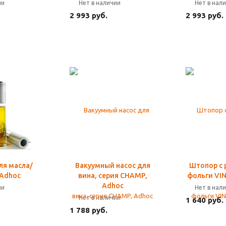
ии
Нет в наличии
Нет в нал
2 993 руб.
2 993 руб.
ля масла/
Вакуумный насос для
Штопор с 
 Adhoc
вина, серия CHAMP,
фольги VI
Adhoc
ии
Нет в нал
Нет в наличии
1 640 руб.
1 788 руб.