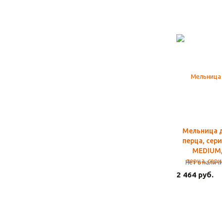
Мельница д
перца, сер
MEDIUM,
Нет в налич
2 464 руб.