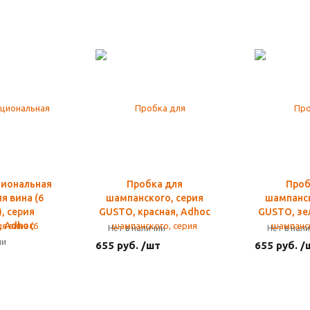
иональная
Пробка для
Проб
я вина (6
шампанского, серия
шампанск
, серия
GUSTO, красная, Adhoc
GUSTO, зе
, Adhoc
Нет в наличии
Нет в нал
ии
655 руб. /шт
655 руб. /