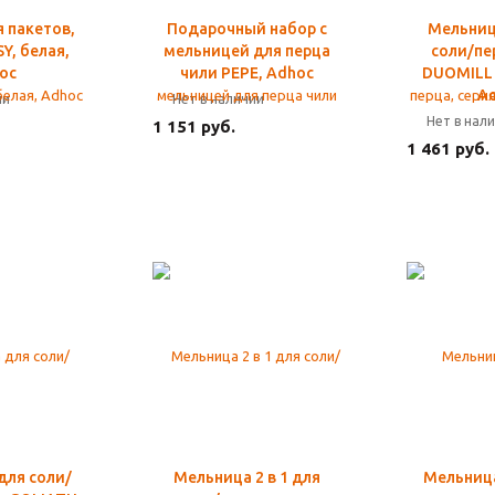
 пакетов,
Подарочный набор c
Мельница
Y, белая,
мельницей для перца
соли/пе
oc
чили PEPE, Adhoc
DUOMILL 
A
ии
Нет в наличии
Нет в нал
1 151 руб.
1 461 руб.
для соли/
Мельница 2 в 1 для
Мельница