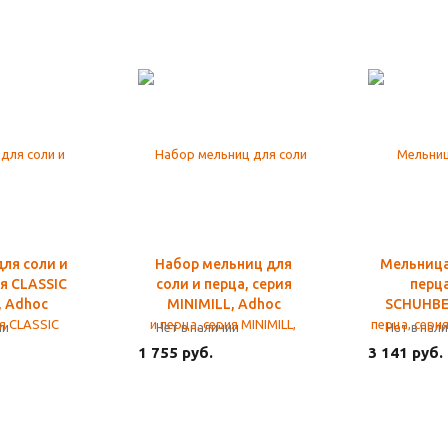
ля соли и
Набор мельниц для
Мельница
ия CLASSIC
соли и перца, серия
перца
 Adhoc
MINIMILL, Adhoc
SCHUHBE
ии
Нет в наличии
Нет в нал
1 755 руб.
3 141 руб.