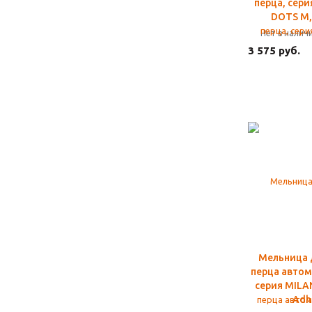
перца, сер
DOTS M,
Нет в налич
3 575 руб.
Мельница 
перца автом
серия MILA
Adh