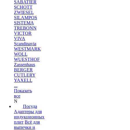
SABATIER
SCHOTT
ZWIESEL
SILAMPOS
SISTEMA
TREBONN
VICTOR
VIVA
Scandinavia
WESTMARK
WOLL
WUESTHOF
Zassenhaus
BERGER
CUTLERY
YAXELL
...
Показать
все
N
Посуда
Адаптеры для
индукционных
плит
Всё для
выпечки и