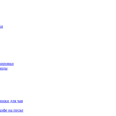
жи
вировки
ницы
ники для чая
офе на песке