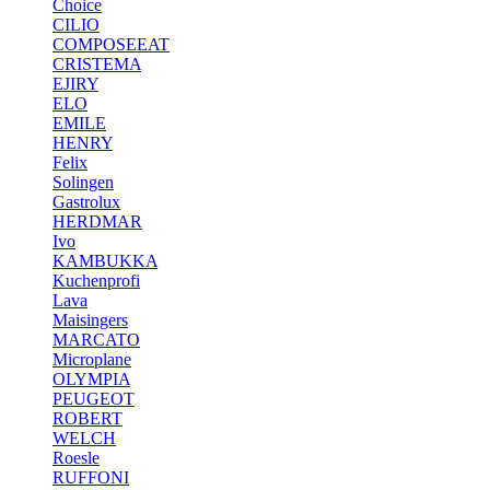
Choice
CILIO
COMPOSEEAT
CRISTEMA
EJIRY
ELO
EMILE
HENRY
Felix
Solingen
Gastrolux
HERDMAR
Ivo
KAMBUKKA
Kuchenprofi
Lava
Maisingers
MARCATO
Microplane
OLYMPIA
PEUGEOT
ROBERT
WELCH
Roesle
RUFFONI