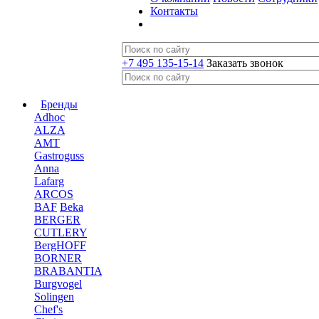
Контакты
+7 495 135-15-14
Заказать звонок
Бренды
Adhoc
ALZA
AMT
Gastroguss
Anna
Lafarg
ARCOS
BAF
Beka
BERGER
CUTLERY
BergHOFF
BORNER
BRABANTIA
Burgvogel
Solingen
Chef's