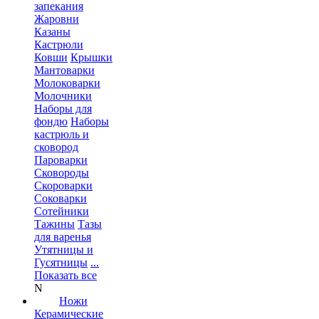
запекания
Жаровни
Казаны
Кастрюли
Ковши
Крышки
Мантоварки
Молоковарки
Молочники
Наборы для
фондю
Наборы
кастрюль и
сковород
Пароварки
Сковороды
Скороварки
Соковарки
Сотейники
Тажины
Тазы
для варенья
Утятницы и
Гусятницы
...
Показать все
N
Ножи
Керамические