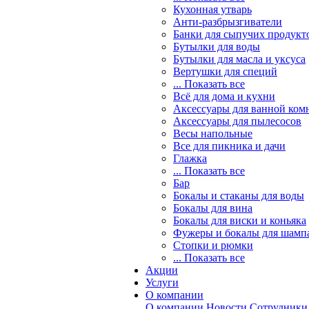
Кухонная утварь
Анти-разбрызгиватели
Банки для сыпучих продукт
Бутылки для воды
Бутылки для масла и уксуса
Вертушки для специй
... Показать все
Всё для дома и кухни
Аксессуары для ванной ком
Аксессуары для пылесосов
Весы напольные
Все для пикника и дачи
Глажка
... Показать все
Бар
Бокалы и стаканы для воды
Бокалы для вина
Бокалы для виски и коньяка
Фужеры и бокалы для шамп
Стопки и рюмки
... Показать все
Акции
Услуги
О компании
О компании
Новости
Сотрудники