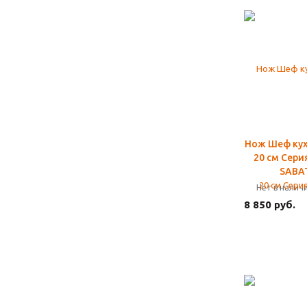
Нож Шеф ку
20 см Сери
SABA
Нет в налич
8 850 руб.