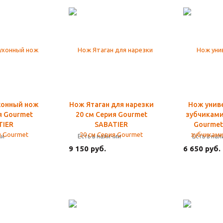
хонный нож
Нож Ятаган для нарезки
Нож унив
я Gourmet
20 см Серия Gourmet
зубчиками
TIER
SABATIER
Gourmet
ии
Есть в наличии
Есть в на
9 150 руб.
6 650 руб.