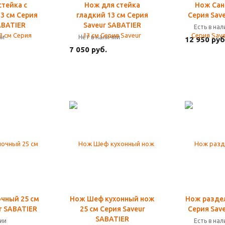
стейка с
Нож для стейка
Нож Сан
3 см Серия
гладкий 13 см Серия
Серия Sav
ABATIER
Saveur SABATIER
Есть в на
ии
Нет в наличии
12 950 руб
7 050 руб.
чный 25 см
Нож Шеф кухонный нож
Нож разде
r SABATIER
25 см Серия Saveur
Серия Sav
SABATIER
чии
Есть в на