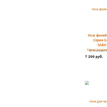
Нож филей
Серия G
SABA
Есть в нали
7 200 руб.