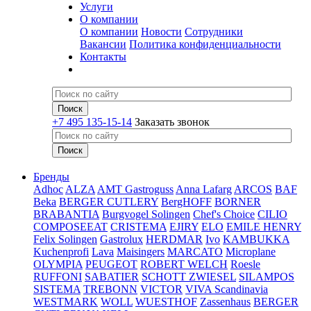
Услуги
О компании
О компании
Новости
Сотрудники
Вакансии
Политика конфиденциальности
Контакты
+7 495 135-15-14
Заказать звонок
Бренды
Adhoc
ALZA
AMT Gastroguss
Anna Lafarg
ARCOS
BAF
Beka
BERGER CUTLERY
BergHOFF
BORNER
BRABANTIA
Burgvogel Solingen
Chef's Choice
CILIO
COMPOSEEAT
CRISTEMA
EJIRY
ELO
EMILE HENRY
Felix Solingen
Gastrolux
HERDMAR
Ivo
KAMBUKKA
Kuchenprofi
Lava
Maisingers
MARCATO
Microplane
OLYMPIA
PEUGEOT
ROBERT WELCH
Roesle
RUFFONI
SABATIER
SCHOTT ZWIESEL
SILAMPOS
SISTEMA
TREBONN
VICTOR
VIVA Scandinavia
WESTMARK
WOLL
WUESTHOF
Zassenhaus
BERGER