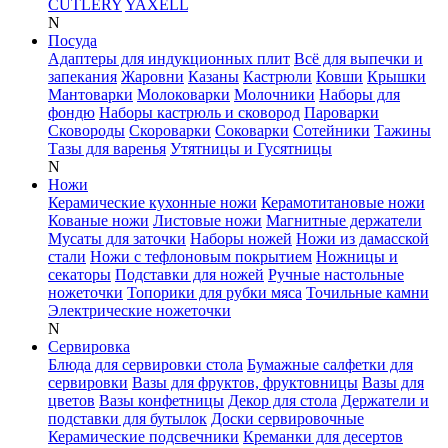
CUTLERY
YAXELL
N
Посуда
Адаптеры для индукционных плит
Всё для выпечки и
запекания
Жаровни
Казаны
Кастрюли
Ковши
Крышки
Мантоварки
Молоковарки
Молочники
Наборы для
фондю
Наборы кастрюль и сковород
Пароварки
Сковороды
Скороварки
Соковарки
Сотейники
Тажины
Тазы для варенья
Утятницы и Гусятницы
N
Ножи
Керамические кухонные ножи
Керамотитановые ножи
Кованые ножи
Листовые ножи
Магнитные держатели
Мусаты для заточки
Наборы ножей
Ножи из дамасской
стали
Ножи с тефлоновым покрытием
Ножницы и
секаторы
Подставки для ножей
Ручные настольные
ножеточки
Топорики для рубки мяса
Точильные камни
Электрические ножеточки
N
Сервировка
Блюда для сервировки стола
Бумажные салфетки для
сервировки
Вазы для фруктов, фруктовницы
Вазы для
цветов
Вазы конфетницы
Декор для стола
Держатели и
подставки для бутылок
Доски сервировочные
Керамические подсвечники
Креманки для десертов