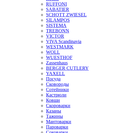
RUFFONI
SABATIER
SCHOTT ZWIESEL
SILAMPOS
SISTEMA
TREBONN
VICTOR
VIVA Scandinavia
WESTMARK
WOLL
WUESTHOF
Zassenhaus
BERGER CUTLERY
YAXELL
Посуда
Сковороды
Сотейники
Кастрюли
Ковши
Скороварки
Казаны
Тажины
Мантоварки
Пароварки
Соковарки