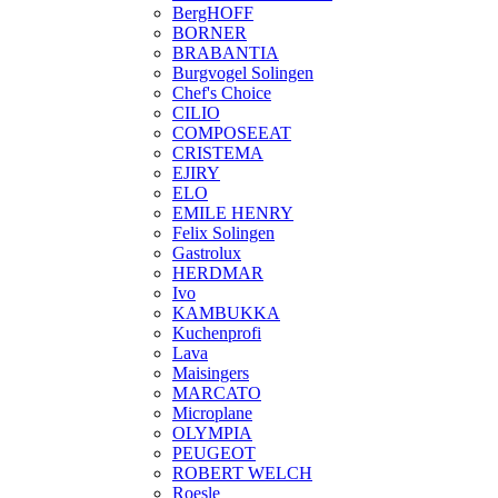
BergHOFF
BORNER
BRABANTIA
Burgvogel Solingen
Chef's Choice
CILIO
COMPOSEEAT
CRISTEMA
EJIRY
ELO
EMILE HENRY
Felix Solingen
Gastrolux
HERDMAR
Ivo
KAMBUKKA
Kuchenprofi
Lava
Maisingers
MARCATO
Microplane
OLYMPIA
PEUGEOT
ROBERT WELCH
Roesle