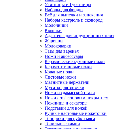
Утятницы и Гусятницы
Наборы для фондю
Всё для выпечки и запекания
Наборы кастрюль и сковород
Молочники
Крышки
Адаптеры для индукционных плит
Жаровни
Молоковарки
Тазы для варенья
Ножи и аксессуары
Керамические кухонные ножи
Керамотитановые ножи
Кованые ножи
Листовые ножи
Магнитные держатели
Мусаты для заточки
Ножи из дамасской стали
Ножи с тефлоновым покрытием
Ножницы и секаторы
Подставки для ножей
Ручные настольные ножеточки
Топорики для рубки мяса
Точильные камни
Электрические ножеточки