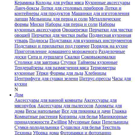
Керамика
Колоды для рубки мяса
Кухонные аксессуары
Ланч-боксы
Лотки для столовых приборов
Лотки и
контейнеры для продуктов
Машинки для изготовления
лапши
Мельницы для перца и соли
Металлические
формы
Миски
Наборы для перца и соли
Наборы
кухонных аксессуаров
Овощерезки
Перчатки для чистки
овощей
Перчатки для чистки рыбы
Подвесная кухонная
утварь
Подносы
Подставки для кухонных инструментов
Подставки и прихватки под горячее
Порядок на кухне
Приготовление домашнего мороженого
Разделочные
доски
Сита и дуршлаги
Скалки
Соковыжималки
Столики для завтрака
Ступки
Таймеры кухонные
Тендерайзеры для размягчения мяса
Термометры
кухонные
Тёрки
Формы для льда
Хлебницы
Центрифуги для сушки зелени
Цитрус-прессы
Часы для
кухни
N
Дом
Аксессуары для ванной комнаты
Аксессуары для
мясорубок
Аксессуары для пылесосов
Ароматы для
дома
Весы напольные
Все для пикника и дачи
Глажка
Комнатные растения
Корзины для белья
Маникюрные
принадлежности Zwilling
Мусорные баки
Пепельницы
Сумки-холодильники
Сушилки для белья
Текстиль
Техника
Уборка дома
Фоторамки и фотопанно