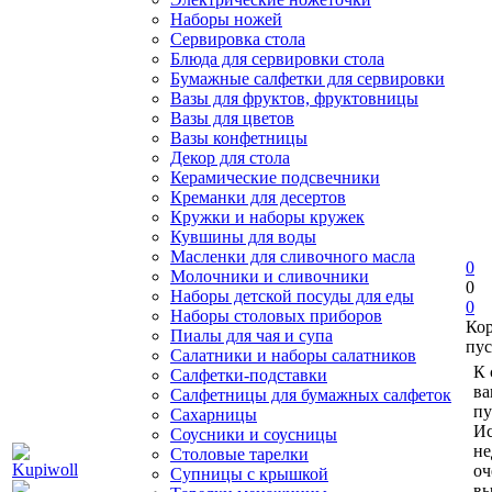
Наборы ножей
Сервировка стола
Блюда для сервировки стола
Бумажные салфетки для сервировки
Вазы для фруктов, фруктовницы
Вазы для цветов
Вазы конфетницы
Декор для стола
Керамические подсвечники
Креманки для десертов
Кружки и наборы кружек
Кувшины для воды
Масленки для сливочного масла
0
Молочники и сливочники
0
Наборы детской посуды для еды
0
Наборы столовых приборов
Ко
Пиалы для чая и супа
пус
Салатники и наборы салатников
К 
Салфетки-подставки
ва
Салфетницы для бумажных салфеток
пу
Сахарницы
Ис
Соусники и соусницы
не
Столовые тарелки
оч
Супницы с крышкой
вы