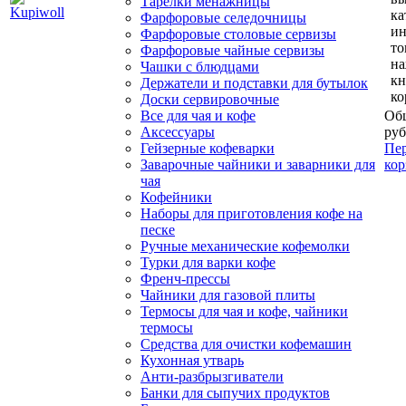
Тарелки менажницы
ка
Фарфоровые селедочницы
и
Фарфоровые столовые сервизы
то
Фарфоровые чайные сервизы
н
Чашки с блюдцами
кн
Держатели и подставки для бутылок
ко
Доски сервировочные
Все для чая и кофе
Общ
Аксессуары
руб
Гейзерные кофеварки
Пер
Заварочные чайники и заварники для
кор
чая
Кофейники
Наборы для приготовления кофе на
песке
Ручные механические кофемолки
Турки для варки кофе
Френч-прессы
Чайники для газовой плиты
Термосы для чая и кофе, чайники
термосы
Средства для очистки кофемашин
Кухонная утварь
Анти-разбрызгиватели
Банки для сыпучих продуктов