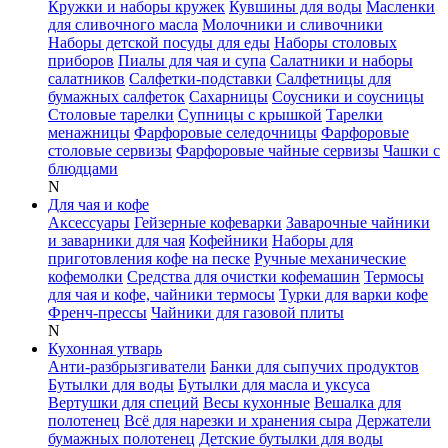
Кружки и наборы кружек
Кувшины для воды
Масленки
для сливочного масла
Молочники и сливочники
Наборы детской посуды для еды
Наборы столовых
приборов
Пиалы для чая и супа
Салатники и наборы
салатников
Салфетки-подставки
Салфетницы для
бумажных салфеток
Сахарницы
Соусники и соусницы
Столовые тарелки
Супницы с крышкой
Тарелки
менажницы
Фарфоровые селедочницы
Фарфоровые
столовые сервизы
Фарфоровые чайные сервизы
Чашки с
блюдцами
N
Для чая и кофе
Аксессуары
Гейзерные кофеварки
Заварочные чайники
и заварники для чая
Кофейники
Наборы для
приготовления кофе на песке
Ручные механические
кофемолки
Средства для очистки кофемашин
Термосы
для чая и кофе, чайники термосы
Турки для варки кофе
Френч-прессы
Чайники для газовой плиты
N
Кухонная утварь
Анти-разбрызгиватели
Банки для сыпучих продуктов
Бутылки для воды
Бутылки для масла и уксуса
Вертушки для специй
Весы кухонные
Вешалка для
полотенец
Всё для нарезки и хранения сыра
Держатели
бумажных полотенец
Детские бутылки для воды