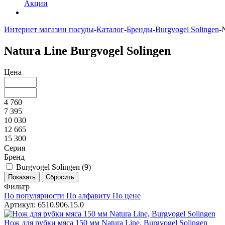
Акции
Интернет магазин посуды
-
Каталог
-
Бренды
-
Burgvogel Solingen
-
N
Natura Line Burgvogel Solingen
Цена
4 760
7 395
10 030
12 665
15 300
Серия
Бренд
Burgvogel Solingen (
9
)
Фильтр
По популярности
По алфавиту
По цене
Артикул: 6510.906.15.0
Нож для рубки мяса 150 мм Natura Line, Burgvogel Solingen