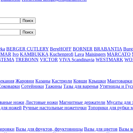
eka
BERGER CUTLERY
BergHOFF
BORNER
BRABANTIA
Burg
DMAR
Ivo
KAMBUKKA
Kuchenprofi
Lava
Maisingers
MARCATO
STEMA
TREBONN
VICTOR
VIVA Scandinavia
WESTMARK
WO
пекания
Жаровни
Казаны
Кастрюли
Ковши
Крышки
Мантоварки
Соковарки
Сотейники
Тажины
Тазы для варенья
Утятницы и Гу
ваные ножи
Листовые ножи
Магнитные держатели
Мусаты для 
 для ножей
Ручные настольные ножеточки
Топорики для рубки 
вировки
Вазы для фруктов, фруктовницы
Вазы для цветов
Вазы 