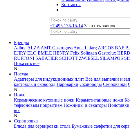
Контакты
+7 495 135-15-14
Заказать звонок
Бренды
Adhoc
ALZA
AMT Gastroguss
Anna Lafarg
ARCOS
BAF
B
EJIRY
ELO
EMILE HENRY
Felix Solingen
Gastrolux
HER
RUFFONI
SABATIER
SCHOTT ZWIESEL
SILAMPOS
SI
Показать все
N
Посуда
Адаптеры для индукционных плит
Всё для выпечки и за
кастрюль и сковород
Пароварки
Сковороды
Скороварки
N
Ножи
Керамические кухонные ножи
Керамотитановые ножи
Ко
тефлоновым покрытием
Ножницы и секаторы
Подставки
все
N
Сервировка
Блюда для сервировки стола
Бумажные салфетки для сер