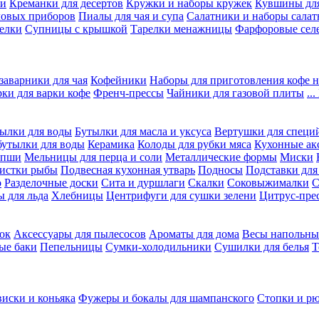
ки
Креманки для десертов
Кружки и наборы кружек
Кувшины дл
ловых приборов
Пиалы для чая и супа
Салатники и наборы салат
елки
Супницы с крышкой
Тарелки менажницы
Фарфоровые сел
заварники для чая
Кофейники
Наборы для приготовления кофе н
рки для варки кофе
Френч-прессы
Чайники для газовой плиты
..
ылки для воды
Бутылки для масла и уксуса
Вертушки для специ
бутылки для воды
Керамика
Колоды для рубки мяса
Кухонные ак
апши
Мельницы для перца и соли
Металлические формы
Миски
чистки рыбы
Подвесная кухонная утварь
Подносы
Подставки для
о
Разделочные доски
Сита и дуршлаги
Скалки
Соковыжималки
С
 для льда
Хлебницы
Центрифуги для сушки зелени
Цитрус-пре
ок
Аксессуары для пылесосов
Ароматы для дома
Весы напольны
ые баки
Пепельницы
Сумки-холодильники
Сушилки для белья
Т
виски и коньяка
Фужеры и бокалы для шампанского
Стопки и р