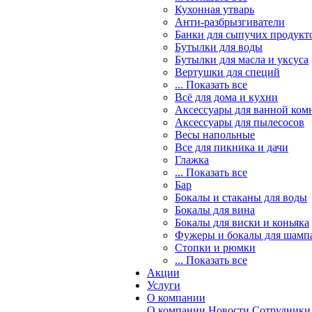
Кухонная утварь
Анти-разбрызгиватели
Банки для сыпучих продукт
Бутылки для воды
Бутылки для масла и уксуса
Вертушки для специй
... Показать все
Всё для дома и кухни
Аксессуары для ванной ком
Аксессуары для пылесосов
Весы напольные
Все для пикника и дачи
Глажка
... Показать все
Бар
Бокалы и стаканы для воды
Бокалы для вина
Бокалы для виски и коньяка
Фужеры и бокалы для шамп
Стопки и рюмки
... Показать все
Акции
Услуги
О компании
О компании
Новости
Сотрудники