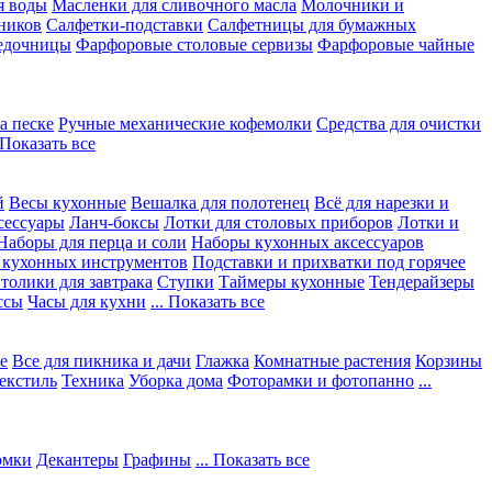
я воды
Масленки для сливочного масла
Молочники и
ников
Салфетки-подставки
Салфетницы для бумажных
едочницы
Фарфоровые столовые сервизы
Фарфоровые чайные
а песке
Ручные механические кофемолки
Средства для очистки
. Показать все
й
Весы кухонные
Вешалка для полотенец
Всё для нарезки и
сессуары
Ланч-боксы
Лотки для столовых приборов
Лотки и
Наборы для перца и соли
Наборы кухонных аксессуаров
 кухонных инструментов
Подставки и прихватки под горячее
толики для завтрака
Ступки
Таймеры кухонные
Тендерайзеры
ссы
Часы для кухни
... Показать все
е
Все для пикника и дачи
Глажка
Комнатные растения
Корзины
екстиль
Техника
Уборка дома
Фоторамки и фотопанно
...
юмки
Декантеры
Графины
... Показать все