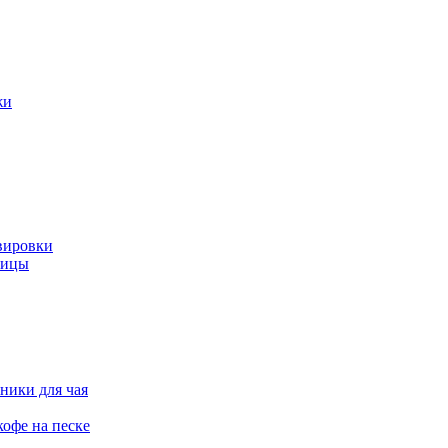
жи
вировки
ницы
ники для чая
офе на песке