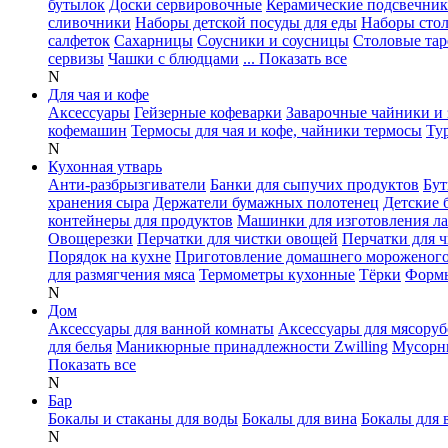
бутылок
Доски сервировочные
Керамические подсвечни
сливочники
Наборы детской посуды для еды
Наборы сто
салфеток
Сахарницы
Соусники и соусницы
Столовые тар
сервизы
Чашки с блюдцами
... Показать все
N
Для чая и кофе
Аксессуары
Гейзерные кофеварки
Заварочные чайники и 
кофемашин
Термосы для чая и кофе, чайники термосы
Ту
N
Кухонная утварь
Анти-разбрызгиватели
Банки для сыпучих продуктов
Бут
хранения сыра
Держатели бумажных полотенец
Детские 
контейнеры для продуктов
Машинки для изготовления л
Овощерезки
Перчатки для чистки овощей
Перчатки для 
Порядок на кухне
Приготовление домашнего мороженог
для размягчения мяса
Термометры кухонные
Тёрки
Формы
N
Дом
Аксессуары для ванной комнаты
Аксессуары для мясоруб
для белья
Маникюрные принадлежности Zwilling
Мусорн
Показать все
N
Бар
Бокалы и стаканы для воды
Бокалы для вина
Бокалы для 
N