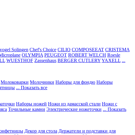
vogel Solingen
Chef's Choice
CILIO
COMPOSEEAT
CRISTEMA
Microplane
OLYMPIA
PEUGEOT
ROBERT WELCH
Roesle
LL
WUESTHOF
Zassenhaus
BERGER CUTLERY
YAXELL
...
Молоковарки
Молочники
Наборы для фондю
Наборы
сятницы
... Показать все
заточки
Наборы ножей
Ножи из дамасской стали
Ножи с
мяса
Точильные камни
Электрические ножеточки
... Показать
конфетницы
Декор для стола
Держатели и подставки для