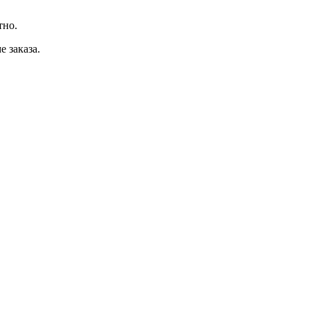
тно.
 заказа.