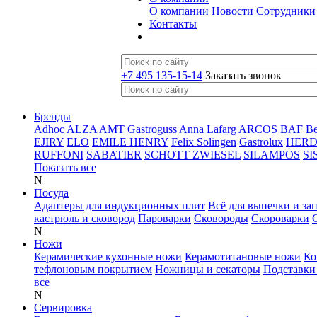
О компании
Новости
Сотрудники
Контакты
+7 495 135-15-14
Заказать звонок
Бренды
Adhoc
ALZA
AMT Gastroguss
Anna Lafarg
ARCOS
BAF
B
EJIRY
ELO
EMILE HENRY
Felix Solingen
Gastrolux
HER
RUFFONI
SABATIER
SCHOTT ZWIESEL
SILAMPOS
SI
Показать все
N
Посуда
Адаптеры для индукционных плит
Всё для выпечки и за
кастрюль и сковород
Пароварки
Сковороды
Скороварки
N
Ножи
Керамические кухонные ножи
Керамотитановые ножи
Ко
тефлоновым покрытием
Ножницы и секаторы
Подставки
все
N
Сервировка