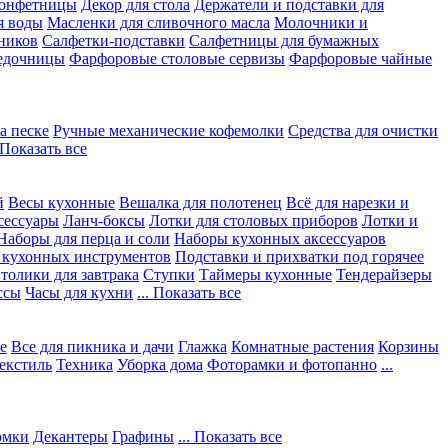
конфетницы
Декор для стола
Держатели и подставки для
я воды
Масленки для сливочного масла
Молочники и
ников
Салфетки-подставки
Салфетницы для бумажных
едочницы
Фарфоровые столовые сервизы
Фарфоровые чайные
а песке
Ручные механические кофемолки
Средства для очистки
. Показать все
й
Весы кухонные
Вешалка для полотенец
Всё для нарезки и
сессуары
Ланч-боксы
Лотки для столовых приборов
Лотки и
Наборы для перца и соли
Наборы кухонных аксессуаров
 кухонных инструментов
Подставки и прихватки под горячее
толики для завтрака
Ступки
Таймеры кухонные
Тендерайзеры
ссы
Часы для кухни
... Показать все
е
Все для пикника и дачи
Глажка
Комнатные растения
Корзины
екстиль
Техника
Уборка дома
Фоторамки и фотопанно
...
юмки
Декантеры
Графины
... Показать все