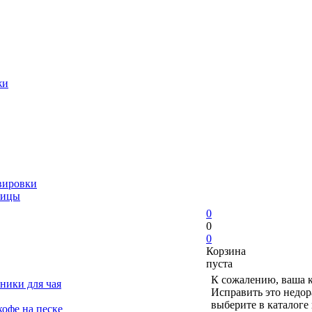
жи
вировки
ницы
0
0
0
Корзина
пуста
К сожалению, ваша к
ники для чая
Исправить это недор
выберите в каталоге
офе на песке