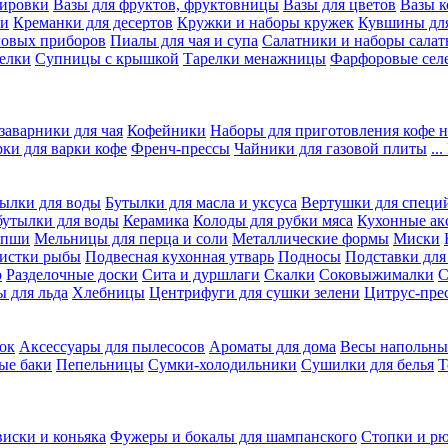
вировки
Вазы для фруктов, фруктовницы
Вазы для цветов
Вазы 
ки
Креманки для десертов
Кружки и наборы кружек
Кувшины дл
ловых приборов
Пиалы для чая и супа
Салатники и наборы салат
елки
Супницы с крышкой
Тарелки менажницы
Фарфоровые сел
заварники для чая
Кофейники
Наборы для приготовления кофе н
рки для варки кофе
Френч-прессы
Чайники для газовой плиты
..
ылки для воды
Бутылки для масла и уксуса
Вертушки для специ
бутылки для воды
Керамика
Колоды для рубки мяса
Кухонные ак
апши
Мельницы для перца и соли
Металлические формы
Миски
чистки рыбы
Подвесная кухонная утварь
Подносы
Подставки для
о
Разделочные доски
Сита и дуршлаги
Скалки
Соковыжималки
С
 для льда
Хлебницы
Центрифуги для сушки зелени
Цитрус-пре
ок
Аксессуары для пылесосов
Ароматы для дома
Весы напольны
ые баки
Пепельницы
Сумки-холодильники
Сушилки для белья
Т
виски и коньяка
Фужеры и бокалы для шампанского
Стопки и р