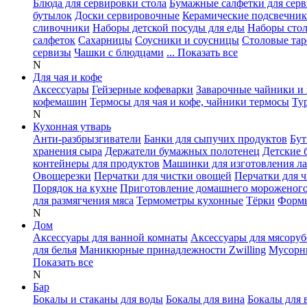
Блюда для сервировки стола
Бумажные салфетки для сер
бутылок
Доски сервировочные
Керамические подсвечни
сливочники
Наборы детской посуды для еды
Наборы сто
салфеток
Сахарницы
Соусники и соусницы
Столовые тар
сервизы
Чашки с блюдцами
... Показать все
N
Для чая и кофе
Аксессуары
Гейзерные кофеварки
Заварочные чайники и 
кофемашин
Термосы для чая и кофе, чайники термосы
Ту
N
Кухонная утварь
Анти-разбрызгиватели
Банки для сыпучих продуктов
Бут
хранения сыра
Держатели бумажных полотенец
Детские 
контейнеры для продуктов
Машинки для изготовления л
Овощерезки
Перчатки для чистки овощей
Перчатки для 
Порядок на кухне
Приготовление домашнего мороженог
для размягчения мяса
Термометры кухонные
Тёрки
Формы
N
Дом
Аксессуары для ванной комнаты
Аксессуары для мясоруб
для белья
Маникюрные принадлежности Zwilling
Мусорн
Показать все
N
Бар
Бокалы и стаканы для воды
Бокалы для вина
Бокалы для 