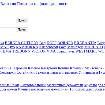
Вакансии
Политика конфиденциальности
eka
BERGER CUTLERY
BergHOFF
BORNER
BRABANTIA
Burg
DMAR
Ivo
KAMBUKKA
Kuchenprofi
Lava
Maisingers
MARCATO
STEMA
TREBONN
VICTOR
VIVA Scandinavia
WESTMARK
WO
пекания
Жаровни
Казаны
Кастрюли
Ковши
Крышки
Мантоварки
Соковарки
Сотейники
Тажины
Тазы для варенья
Утятницы и Гу
ваные ножи
Листовые ножи
Магнитные держатели
Мусаты для 
 для ножей
Ручные настольные ножеточки
Топорики для рубки 