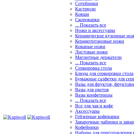
Сотейники
Кастрюли
Ковши
Скороварки
... Показать все
Ножи и аксессуары
Керамические кухонные но
Керамотитановые ножи
Кованые ножи
Листовые ножи
Магнитные держатели
... Показать все
Сервировка стола
Блюда для сервировки стола
Бумажные салфетки для сер
Вазы для фруктов, фруктов
Вазы для цветов
Вазы конфетницы
... Показать все
Все для чая и кофе
Аксессуары
Гейзерные кофеварки
Заварочные чайники и завар
Кофейники
Наборы для приготовления к