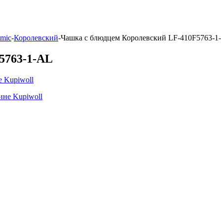
amic
-
Королевский
-
Чашка с блюдцем Королевский LF-410F5763-1
5763-1-AL