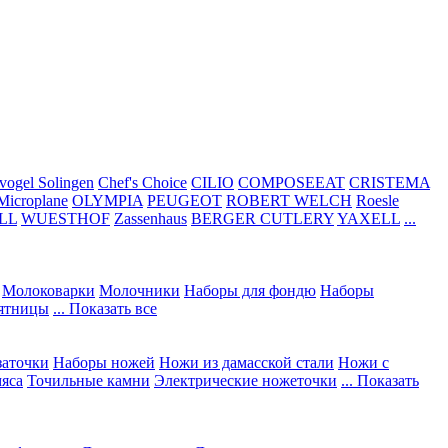
vogel Solingen
Chef's Choice
CILIO
COMPOSEEAT
CRISTEMA
Microplane
OLYMPIA
PEUGEOT
ROBERT WELCH
Roesle
LL
WUESTHOF
Zassenhaus
BERGER CUTLERY
YAXELL
...
Молоковарки
Молочники
Наборы для фондю
Наборы
сятницы
... Показать все
заточки
Наборы ножей
Ножи из дамасской стали
Ножи с
мяса
Точильные камни
Электрические ножеточки
... Показать