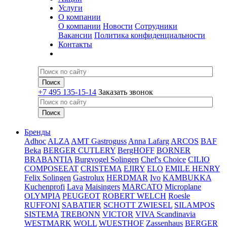
Услуги
О компании
О компании
Новости
Сотрудники
Вакансии
Политика конфиденциальности
Контакты
+7 495 135-15-14
Заказать звонок
Бренды
Adhoc
ALZA
AMT Gastroguss
Anna Lafarg
ARCOS
BAF
Beka
BERGER CUTLERY
BergHOFF
BORNER
BRABANTIA
Burgvogel Solingen
Chef's Choice
CILIO
COMPOSEEAT
CRISTEMA
EJIRY
ELO
EMILE HENRY
Felix Solingen
Gastrolux
HERDMAR
Ivo
KAMBUKKA
Kuchenprofi
Lava
Maisingers
MARCATO
Microplane
OLYMPIA
PEUGEOT
ROBERT WELCH
Roesle
RUFFONI
SABATIER
SCHOTT ZWIESEL
SILAMPOS
SISTEMA
TREBONN
VICTOR
VIVA Scandinavia
WESTMARK
WOLL
WUESTHOF
Zassenhaus
BERGER