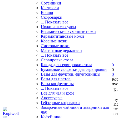
Сотейники
Кастрюли
Ковши
Скороварки
... Показать все
Ножи и аксессуары
Керамические кухонные ножи
Керамотитановые ножи
Кованые ножи
Листовые ножи
Магнитные держатели
... Показать все
Сервировка стола
Блюда для сервировки стола
0
Бумажные салфетки для сервировки
0
Вазы для фруктов, фруктовницы
0
Вазы для цветов
Ко
Вазы конфетницы
пус
... Показать все
К 
Все для чая и кофе
ва
Аксессуары
пу
Гейзерные кофеварки
Ис
Заварочные чайники и заварники для
не
чая
оч
Кофейники