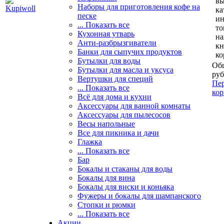
вы
Наборы для приготовления кофе на
ка
песке
и
... Показать все
то
Кухонная утварь
н
Анти-разбрызгиватели
кн
Банки для сыпучих продуктов
ко
Бутылки для воды
Общ
Бутылки для масла и уксуса
руб
Вертушки для специй
Пер
... Показать все
кор
Всё для дома и кухни
Аксессуары для ванной комнаты
Аксессуары для пылесосов
Весы напольные
Все для пикника и дачи
Глажка
... Показать все
Бар
Бокалы и стаканы для воды
Бокалы для вина
Бокалы для виски и коньяка
Фужеры и бокалы для шампанского
Стопки и рюмки
... Показать все
Акции