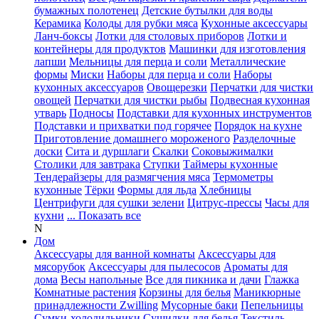
бумажных полотенец
Детские бутылки для воды
Керамика
Колоды для рубки мяса
Кухонные аксессуары
Ланч-боксы
Лотки для столовых приборов
Лотки и
контейнеры для продуктов
Машинки для изготовления
лапши
Мельницы для перца и соли
Металлические
формы
Миски
Наборы для перца и соли
Наборы
кухонных аксессуаров
Овощерезки
Перчатки для чистки
овощей
Перчатки для чистки рыбы
Подвесная кухонная
утварь
Подносы
Подставки для кухонных инструментов
Подставки и прихватки под горячее
Порядок на кухне
Приготовление домашнего мороженого
Разделочные
доски
Сита и дуршлаги
Скалки
Соковыжималки
Столики для завтрака
Ступки
Таймеры кухонные
Тендерайзеры для размягчения мяса
Термометры
кухонные
Тёрки
Формы для льда
Хлебницы
Центрифуги для сушки зелени
Цитрус-прессы
Часы для
кухни
... Показать все
N
Дом
Аксессуары для ванной комнаты
Аксессуары для
мясорубок
Аксессуары для пылесосов
Ароматы для
дома
Весы напольные
Все для пикника и дачи
Глажка
Комнатные растения
Корзины для белья
Маникюрные
принадлежности Zwilling
Мусорные баки
Пепельницы
Сумки-холодильники
Сушилки для белья
Текстиль