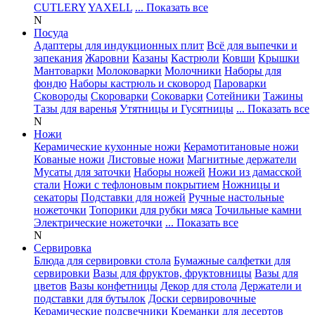
CUTLERY
YAXELL
... Показать все
N
Посуда
Адаптеры для индукционных плит
Всё для выпечки и
запекания
Жаровни
Казаны
Кастрюли
Ковши
Крышки
Мантоварки
Молоковарки
Молочники
Наборы для
фондю
Наборы кастрюль и сковород
Пароварки
Сковороды
Скороварки
Соковарки
Сотейники
Тажины
Тазы для варенья
Утятницы и Гусятницы
... Показать все
N
Ножи
Керамические кухонные ножи
Керамотитановые ножи
Кованые ножи
Листовые ножи
Магнитные держатели
Мусаты для заточки
Наборы ножей
Ножи из дамасской
стали
Ножи с тефлоновым покрытием
Ножницы и
секаторы
Подставки для ножей
Ручные настольные
ножеточки
Топорики для рубки мяса
Точильные камни
Электрические ножеточки
... Показать все
N
Сервировка
Блюда для сервировки стола
Бумажные салфетки для
сервировки
Вазы для фруктов, фруктовницы
Вазы для
цветов
Вазы конфетницы
Декор для стола
Держатели и
подставки для бутылок
Доски сервировочные
Керамические подсвечники
Креманки для десертов