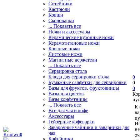
Сотейники
Кастрюли
Ковши
Скороварки
... Показать все
Ножи и аксессуары
Керамические кухонные ножи
Керамотитановые ножи
Кованые ножи
Листовые ножи
Магнитные держатели
... Показать все
Сервировка стола
Блюда для сервировки стола
0
Бумажные салфетки для сервировки
0
Вазы для фруктов, фруктовницы
0
Вазы для цветов
Ко
Вазы конфетницы
пус
... Показать все
К 
Все для чая и кофе
ва
Аксессуары
пу
Гейзерные кофеварки
Ис
Заварочные чайники и заварники для
не
чая
оч
Кофейники