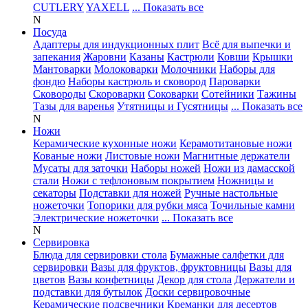
CUTLERY
YAXELL
... Показать все
N
Посуда
Адаптеры для индукционных плит
Всё для выпечки и
запекания
Жаровни
Казаны
Кастрюли
Ковши
Крышки
Мантоварки
Молоковарки
Молочники
Наборы для
фондю
Наборы кастрюль и сковород
Пароварки
Сковороды
Скороварки
Соковарки
Сотейники
Тажины
Тазы для варенья
Утятницы и Гусятницы
... Показать все
N
Ножи
Керамические кухонные ножи
Керамотитановые ножи
Кованые ножи
Листовые ножи
Магнитные держатели
Мусаты для заточки
Наборы ножей
Ножи из дамасской
стали
Ножи с тефлоновым покрытием
Ножницы и
секаторы
Подставки для ножей
Ручные настольные
ножеточки
Топорики для рубки мяса
Точильные камни
Электрические ножеточки
... Показать все
N
Сервировка
Блюда для сервировки стола
Бумажные салфетки для
сервировки
Вазы для фруктов, фруктовницы
Вазы для
цветов
Вазы конфетницы
Декор для стола
Держатели и
подставки для бутылок
Доски сервировочные
Керамические подсвечники
Креманки для десертов