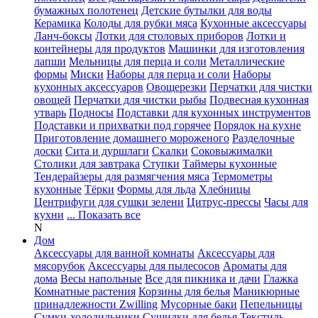
бумажных полотенец
Детские бутылки для воды
Керамика
Колоды для рубки мяса
Кухонные аксессуары
Ланч-боксы
Лотки для столовых приборов
Лотки и
контейнеры для продуктов
Машинки для изготовления
лапши
Мельницы для перца и соли
Металлические
формы
Миски
Наборы для перца и соли
Наборы
кухонных аксессуаров
Овощерезки
Перчатки для чистки
овощей
Перчатки для чистки рыбы
Подвесная кухонная
утварь
Подносы
Подставки для кухонных инструментов
Подставки и прихватки под горячее
Порядок на кухне
Приготовление домашнего мороженого
Разделочные
доски
Сита и дуршлаги
Скалки
Соковыжималки
Столики для завтрака
Ступки
Таймеры кухонные
Тендерайзеры для размягчения мяса
Термометры
кухонные
Тёрки
Формы для льда
Хлебницы
Центрифуги для сушки зелени
Цитрус-прессы
Часы для
кухни
... Показать все
N
Дом
Аксессуары для ванной комнаты
Аксессуары для
мясорубок
Аксессуары для пылесосов
Ароматы для
дома
Весы напольные
Все для пикника и дачи
Глажка
Комнатные растения
Корзины для белья
Маникюрные
принадлежности Zwilling
Мусорные баки
Пепельницы
Сумки-холодильники
Сушилки для белья
Текстиль