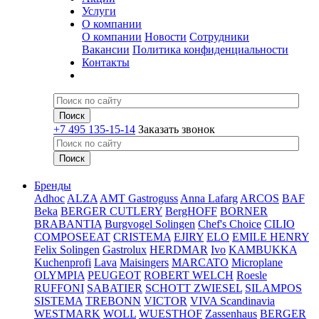
Услуги
О компании
О компании
Новости
Сотрудники
Вакансии
Политика конфиденциальности
Контакты
+7 495 135-15-14
Заказать звонок
Бренды
Adhoc
ALZA
AMT Gastroguss
Anna Lafarg
ARCOS
BAF
Beka
BERGER CUTLERY
BergHOFF
BORNER
BRABANTIA
Burgvogel Solingen
Chef's Choice
CILIO
COMPOSEEAT
CRISTEMA
EJIRY
ELO
EMILE HENRY
Felix Solingen
Gastrolux
HERDMAR
Ivo
KAMBUKKA
Kuchenprofi
Lava
Maisingers
MARCATO
Microplane
OLYMPIA
PEUGEOT
ROBERT WELCH
Roesle
RUFFONI
SABATIER
SCHOTT ZWIESEL
SILAMPOS
SISTEMA
TREBONN
VICTOR
VIVA Scandinavia
WESTMARK
WOLL
WUESTHOF
Zassenhaus
BERGER