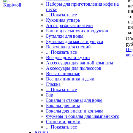
вы
Наборы для приготовления кофе на
ка
песке
и
... Показать все
то
Кухонная утварь
н
Анти-разбрызгиватели
кн
Банки для сыпучих продуктов
ко
Бутылки для воды
Общ
Бутылки для масла и уксуса
руб
Вертушки для специй
Пер
... Показать все
кор
Всё для дома и кухни
Аксессуары для ванной комнаты
Аксессуары для пылесосов
Весы напольные
Все для пикника и дачи
Глажка
... Показать все
Бар
Бокалы и стаканы для воды
Бокалы для вина
Бокалы для виски и коньяка
Фужеры и бокалы для шампанского
Стопки и рюмки
... Показать все
Акции