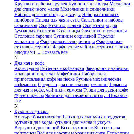
Кружки и наборы кружек
Кувшины для воды
Масленки
для сливочного масла
Молочники и сливочники
Наборы детской посуды для еды
Наборы столовых
приборов
Пиалы для чая и супа
Салатники и наборы
салатников
Салфетки-подставки
Салфетницы для
бумажных салфеток
Сахарницы
Соусники и соусницы
Столовые тарелки
Супницы с крышкой
Тарелки
менажницы
Фарфоровые селедочницы
Фарфоровые
столовые сервизы
Фарфоровые чайные сервизы
Чашки с
блюдцами
... Показать все
N
Для чая и кофе
Аксессуары
Гейзерные кофеварки
Заварочные чайники
и заварники для чая
Кофейники
Наборы для
приготовления кофе на песке
Ручные механические
кофемолки
Средства для очистки кофемашин
Термосы
для чая и кофе, чайники термосы
Турки для варки кофе
Френч-прессы
Чайники для газовой плиты
... Показать
все
N
Кухонная утварь
Анти-разбрызгиватели
Банки для сыпучих продуктов
Бутылки для воды
Бутылки для масла и уксуса
Вертушки для специй
Весы кухонные
Вешалка для
полотенец
Всё для нарезки и хранения сыра
Держатели