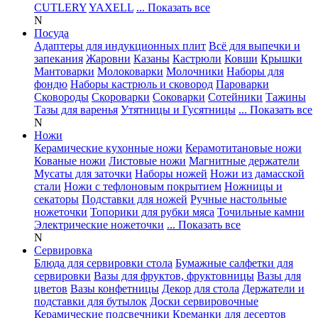
CUTLERY
YAXELL
... Показать все
N
Посуда
Адаптеры для индукционных плит
Всё для выпечки и
запекания
Жаровни
Казаны
Кастрюли
Ковши
Крышки
Мантоварки
Молоковарки
Молочники
Наборы для
фондю
Наборы кастрюль и сковород
Пароварки
Сковороды
Скороварки
Соковарки
Сотейники
Тажины
Тазы для варенья
Утятницы и Гусятницы
... Показать все
N
Ножи
Керамические кухонные ножи
Керамотитановые ножи
Кованые ножи
Листовые ножи
Магнитные держатели
Мусаты для заточки
Наборы ножей
Ножи из дамасской
стали
Ножи с тефлоновым покрытием
Ножницы и
секаторы
Подставки для ножей
Ручные настольные
ножеточки
Топорики для рубки мяса
Точильные камни
Электрические ножеточки
... Показать все
N
Сервировка
Блюда для сервировки стола
Бумажные салфетки для
сервировки
Вазы для фруктов, фруктовницы
Вазы для
цветов
Вазы конфетницы
Декор для стола
Держатели и
подставки для бутылок
Доски сервировочные
Керамические подсвечники
Креманки для десертов