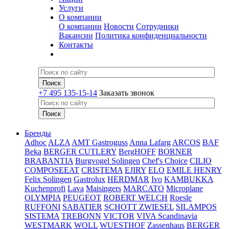
Услуги
О компании
О компании
Новости
Сотрудники
Вакансии
Политика конфиденциальности
Контакты
+7 495 135-15-14
Заказать звонок
Бренды
Adhoc
ALZA
AMT Gastroguss
Anna Lafarg
ARCOS
BAF
Beka
BERGER CUTLERY
BergHOFF
BORNER
BRABANTIA
Burgvogel Solingen
Chef's Choice
CILIO
COMPOSEEAT
CRISTEMA
EJIRY
ELO
EMILE HENRY
Felix Solingen
Gastrolux
HERDMAR
Ivo
KAMBUKKA
Kuchenprofi
Lava
Maisingers
MARCATO
Microplane
OLYMPIA
PEUGEOT
ROBERT WELCH
Roesle
RUFFONI
SABATIER
SCHOTT ZWIESEL
SILAMPOS
SISTEMA
TREBONN
VICTOR
VIVA Scandinavia
WESTMARK
WOLL
WUESTHOF
Zassenhaus
BERGER