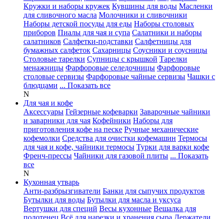
Кружки и наборы кружек
Кувшины для воды
Масленки
для сливочного масла
Молочники и сливочники
Наборы детской посуды для еды
Наборы столовых
приборов
Пиалы для чая и супа
Салатники и наборы
салатников
Салфетки-подставки
Салфетницы для
бумажных салфеток
Сахарницы
Соусники и соусницы
Столовые тарелки
Супницы с крышкой
Тарелки
менажницы
Фарфоровые селедочницы
Фарфоровые
столовые сервизы
Фарфоровые чайные сервизы
Чашки с
блюдцами
... Показать все
N
Для чая и кофе
Аксессуары
Гейзерные кофеварки
Заварочные чайники
и заварники для чая
Кофейники
Наборы для
приготовления кофе на песке
Ручные механические
кофемолки
Средства для очистки кофемашин
Термосы
для чая и кофе, чайники термосы
Турки для варки кофе
Френч-прессы
Чайники для газовой плиты
... Показать
все
N
Кухонная утварь
Анти-разбрызгиватели
Банки для сыпучих продуктов
Бутылки для воды
Бутылки для масла и уксуса
Вертушки для специй
Весы кухонные
Вешалка для
полотенец
Всё для нарезки и хранения сыра
Держатели