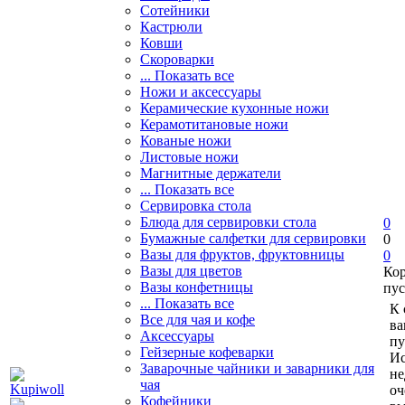
Сотейники
Кастрюли
Ковши
Скороварки
... Показать все
Ножи и аксессуары
Керамические кухонные ножи
Керамотитановые ножи
Кованые ножи
Листовые ножи
Магнитные держатели
... Показать все
Сервировка стола
Блюда для сервировки стола
0
Бумажные салфетки для сервировки
0
Вазы для фруктов, фруктовницы
0
Вазы для цветов
Ко
Вазы конфетницы
пус
... Показать все
К 
Все для чая и кофе
ва
Аксессуары
пу
Гейзерные кофеварки
Ис
Заварочные чайники и заварники для
не
чая
оч
Кофейники