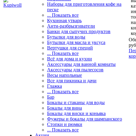
вы
Наборы для приготовления кофе на
ка
песке
и
... Показать все
то
Кухонная утварь
н
Анти-разбрызгиватели
кн
Банки для сыпучих продуктов
ко
Бутылки для воды
Общ
Бутылки для масла и уксуса
руб
Вертушки для специй
Пер
... Показать все
кор
Всё для дома и кухни
Аксессуары для ванной комнаты
Аксессуары для пылесосов
Весы напольные
Все для пикника и дачи
Глажка
... Показать все
Бар
Бокалы и стаканы для воды
Бокалы для вина
Бокалы для виски и коньяка
Фужеры и бокалы для шампанского
Стопки и рюмки
... Показать все
Акции