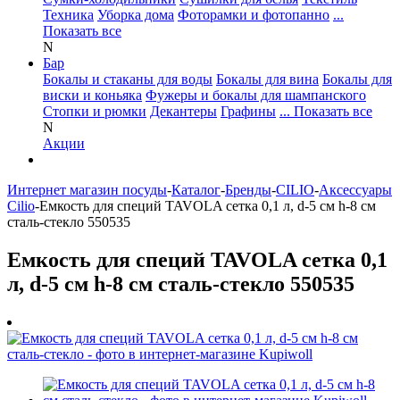
Техника
Уборка дома
Фоторамки и фотопанно
...
Показать все
N
Бар
Бокалы и стаканы для воды
Бокалы для вина
Бокалы для
виски и коньяка
Фужеры и бокалы для шампанского
Стопки и рюмки
Декантеры
Графины
... Показать все
N
Акции
Интернет магазин посуды
-
Каталог
-
Бренды
-
CILIO
-
Аксессуары
Cilio
-
Емкость для специй TAVOLA сетка 0,1 л, d-5 см h-8 см
сталь-стекло 550535
Емкость для специй TAVOLA сетка 0,1
л, d-5 см h-8 см сталь-стекло 550535