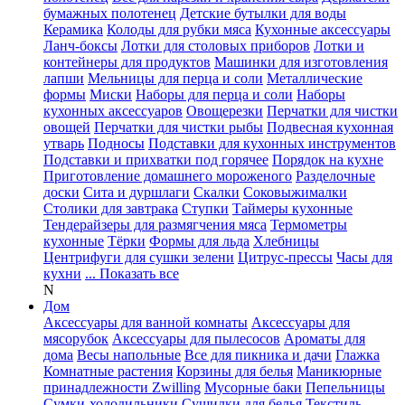
бумажных полотенец
Детские бутылки для воды
Керамика
Колоды для рубки мяса
Кухонные аксессуары
Ланч-боксы
Лотки для столовых приборов
Лотки и
контейнеры для продуктов
Машинки для изготовления
лапши
Мельницы для перца и соли
Металлические
формы
Миски
Наборы для перца и соли
Наборы
кухонных аксессуаров
Овощерезки
Перчатки для чистки
овощей
Перчатки для чистки рыбы
Подвесная кухонная
утварь
Подносы
Подставки для кухонных инструментов
Подставки и прихватки под горячее
Порядок на кухне
Приготовление домашнего мороженого
Разделочные
доски
Сита и дуршлаги
Скалки
Соковыжималки
Столики для завтрака
Ступки
Таймеры кухонные
Тендерайзеры для размягчения мяса
Термометры
кухонные
Тёрки
Формы для льда
Хлебницы
Центрифуги для сушки зелени
Цитрус-прессы
Часы для
кухни
... Показать все
N
Дом
Аксессуары для ванной комнаты
Аксессуары для
мясорубок
Аксессуары для пылесосов
Ароматы для
дома
Весы напольные
Все для пикника и дачи
Глажка
Комнатные растения
Корзины для белья
Маникюрные
принадлежности Zwilling
Мусорные баки
Пепельницы
Сумки-холодильники
Сушилки для белья
Текстиль