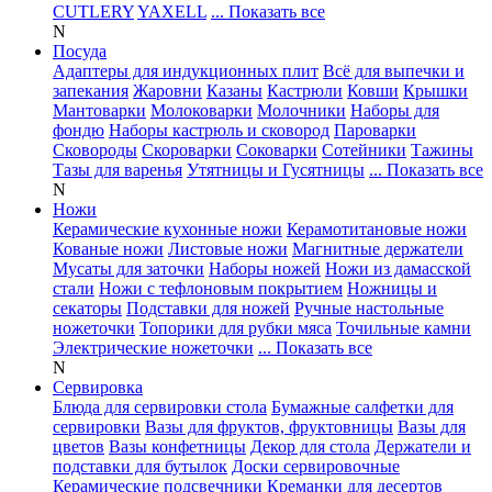
CUTLERY
YAXELL
... Показать все
N
Посуда
Адаптеры для индукционных плит
Всё для выпечки и
запекания
Жаровни
Казаны
Кастрюли
Ковши
Крышки
Мантоварки
Молоковарки
Молочники
Наборы для
фондю
Наборы кастрюль и сковород
Пароварки
Сковороды
Скороварки
Соковарки
Сотейники
Тажины
Тазы для варенья
Утятницы и Гусятницы
... Показать все
N
Ножи
Керамические кухонные ножи
Керамотитановые ножи
Кованые ножи
Листовые ножи
Магнитные держатели
Мусаты для заточки
Наборы ножей
Ножи из дамасской
стали
Ножи с тефлоновым покрытием
Ножницы и
секаторы
Подставки для ножей
Ручные настольные
ножеточки
Топорики для рубки мяса
Точильные камни
Электрические ножеточки
... Показать все
N
Сервировка
Блюда для сервировки стола
Бумажные салфетки для
сервировки
Вазы для фруктов, фруктовницы
Вазы для
цветов
Вазы конфетницы
Декор для стола
Держатели и
подставки для бутылок
Доски сервировочные
Керамические подсвечники
Креманки для десертов