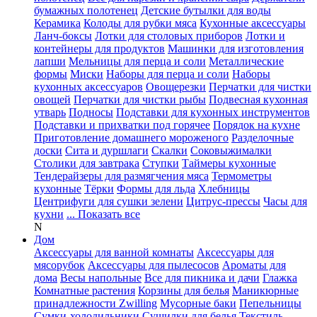
бумажных полотенец
Детские бутылки для воды
Керамика
Колоды для рубки мяса
Кухонные аксессуары
Ланч-боксы
Лотки для столовых приборов
Лотки и
контейнеры для продуктов
Машинки для изготовления
лапши
Мельницы для перца и соли
Металлические
формы
Миски
Наборы для перца и соли
Наборы
кухонных аксессуаров
Овощерезки
Перчатки для чистки
овощей
Перчатки для чистки рыбы
Подвесная кухонная
утварь
Подносы
Подставки для кухонных инструментов
Подставки и прихватки под горячее
Порядок на кухне
Приготовление домашнего мороженого
Разделочные
доски
Сита и дуршлаги
Скалки
Соковыжималки
Столики для завтрака
Ступки
Таймеры кухонные
Тендерайзеры для размягчения мяса
Термометры
кухонные
Тёрки
Формы для льда
Хлебницы
Центрифуги для сушки зелени
Цитрус-прессы
Часы для
кухни
... Показать все
N
Дом
Аксессуары для ванной комнаты
Аксессуары для
мясорубок
Аксессуары для пылесосов
Ароматы для
дома
Весы напольные
Все для пикника и дачи
Глажка
Комнатные растения
Корзины для белья
Маникюрные
принадлежности Zwilling
Мусорные баки
Пепельницы
Сумки-холодильники
Сушилки для белья
Текстиль