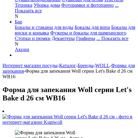
Техника
Уборка дома
Фоторамки и фотопанно
...
Показать все
N
Бар
Бокалы и стаканы для воды
Бокалы для вина
Бокалы для
виски и коньяка
Фужеры и бокалы для шампанского
Стопки и рюмки
Декантеры
Графины
... Показать все
N
Акции
Интернет магазин посуды
-
Каталог
-
Бренды
-
WOLL
-
Формы для
запекания
-
Форма для запекания Woll серии Let's Bake d 26 cм
WB16
Форма для запекания Woll серии Let's
Bake d 26 cм WB16