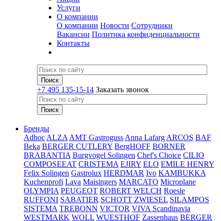
Услуги
О компании
О компании
Новости
Сотрудники
Вакансии
Политика конфиденциальности
Контакты
+7 495 135-15-14
Заказать звонок
Бренды
Adhoc
ALZA
AMT Gastroguss
Anna Lafarg
ARCOS
BAF
Beka
BERGER CUTLERY
BergHOFF
BORNER
BRABANTIA
Burgvogel Solingen
Chef's Choice
CILIO
COMPOSEEAT
CRISTEMA
EJIRY
ELO
EMILE HENRY
Felix Solingen
Gastrolux
HERDMAR
Ivo
KAMBUKKA
Kuchenprofi
Lava
Maisingers
MARCATO
Microplane
OLYMPIA
PEUGEOT
ROBERT WELCH
Roesle
RUFFONI
SABATIER
SCHOTT ZWIESEL
SILAMPOS
SISTEMA
TREBONN
VICTOR
VIVA Scandinavia
WESTMARK
WOLL
WUESTHOF
Zassenhaus
BERGER