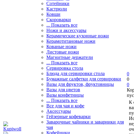
Сотейники
Кастрюли
Ковши
Скороварки
... Показать все
Ножи и аксессуары
Керамические кухонные ножи
Керамотитановые ножи
Кованые ножи
Листовые ножи
Магнитные держатели
... Показать все
Сервировка стола
Блюда для сервировки стола
0
Бумажные салфетки для сервировки
0
Вазы для фруктов, фруктовницы
0
Вазы для цветов
Ко
Вазы конфетницы
пус
... Показать все
К 
Все для чая и кофе
ва
Аксессуары
пу
Гейзерные кофеварки
Ис
Заварочные чайники и заварники для
не
чая
оч
Кофейники