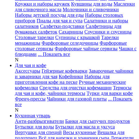
Кружки и наборы кружек
Кувшины для воды
Масленки
для сливочного масла
Молочники и сливочники
Наборы детской посуды для еды
Наборы столовых
приборов
Пиалы для чая и супа
Салатники и наборы
салатников
Салфетки-подставки
Салфетницы для
бумажных салфеток
Сахарницы
Соусники и соусницы
Столовые тарелки
Супницы с крышкой
Тарелки
менажницы
Фарфоровые селедочницы
Фарфоровые
столовые сервизы
Фарфоровые чайные сервизы
Чашки с
блюдцами
... Показать все
N
Для чая и кофе
Аксессуары
Гейзерные кофеварки
Заварочные чайники
и заварники для чая
Кофейники
Наборы для
приготовления кофе на песке
Ручные механические
кофемолки
Средства для очистки кофемашин
Термосы
для чая и кофе, чайники термосы
Турки для варки кофе
Френч-прессы
Чайники для газовой плиты
... Показать
все
N
Кухонная утварь
Анти-разбрызгиватели
Банки для сыпучих продуктов
Бутылки для воды
Бутылки для масла и уксуса
Вертушки для специй
Весы кухонные
Вешалка для
полотенец
Всё для нарезки и хранения сыра
Держатели