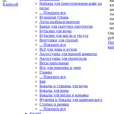
вы
Наборы для приготовления кофе на
ка
песке
и
... Показать все
то
Кухонная утварь
н
Анти-разбрызгиватели
кн
Банки для сыпучих продуктов
ко
Бутылки для воды
Общ
Бутылки для масла и уксуса
руб
Вертушки для специй
Пер
... Показать все
кор
Всё для дома и кухни
Аксессуары для ванной комнаты
Аксессуары для пылесосов
Весы напольные
Все для пикника и дачи
Глажка
... Показать все
Бар
Бокалы и стаканы для воды
Бокалы для вина
Бокалы для виски и коньяка
Фужеры и бокалы для шампанского
Стопки и рюмки
... Показать все
Акции